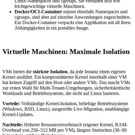
Linux-Namespaces und cgroups. Sie verhalten sich wie
leichtgewichtige virtuelle Maschinen.
Docker/OCI-Container
nutzen ebenfalls Namespaces und
cgroups, sind aber auf einzelne Anwendungen zugeschnitten.
Ein Docker-Container verpackt eine Applikation mit all ihren
Abhängigkeiten in ein portables Image.
Virtuelle Maschinen: Maximale Isolation
VMs bieten die
stärkste Isolation
, da jede Instanz einen eigenen
Kernel ausführt. Ein kompromittierter Kernel innerhalb einer VM
hat keinen Zugriff auf den Host oder andere VMs. Das macht VMs
zur ersten Wahl für Multi-Tenant-Umgebungen, sicherheitskritische
Workloads und Betriebssysteme, die nicht auf Linux basieren.
Vorteile:
Vollständige Kernel-Isolation, beliebige Betriebssysteme
(Windows, BSD, Linux), ausgereifte Live-Migration, unabhängige
Kernel-Updates.
Nachteile:
Höherer Ressourcenverbrauch (eigener Kernel, RAM-
Overhead von 256–512 MB pro VM), längere Startzeiten (30–90