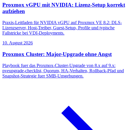
Proxmox vGPU mit NVIDIA: Lizenz-Setup korrekt
aufziehen
Praxis-Leitfaden für NVIDIA vGPU auf Proxmox VE 8.2: DLS-
Lizenzserver, Host-Treiber, Guest-Setup, Profile und typische
Fallstricke bei VDI-Deployments.
10. August 2026
Proxmox Cluster: Major-Upgrade ohne Angst
Playbook fuer das Proxmox-Cluster-Upgrade von 8.x auf 9.x:
pveupgrade-checklist, Quorum, HA-Verhalten, Rollback-Pfad und
Snapshot-Strategie fuer SMB-Umgebungen.