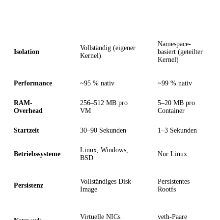
Merkmal
VM (KVM/QEMU)
LXC-Container
Namespace-
Vollständig (eigener
Isolation
basiert (geteilter
Kernel)
Kernel)
Performance
~95 % nativ
~99 % nativ
RAM-
256–512 MB pro
5–20 MB pro
Overhead
VM
Container
Startzeit
30–90 Sekunden
1–3 Sekunden
Linux, Windows,
Betriebssysteme
Nur Linux
BSD
Vollständiges Disk-
Persistentes
Persistenz
Image
Rootfs
Virtuelle NICs
veth-Paare