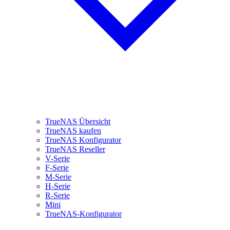
TrueNAS Übersicht
TrueNAS kaufen
TrueNAS Konfigurator
TrueNAS Reseller
V-Serie
F-Serie
M-Serie
H-Serie
R-Serie
Mini
TrueNAS-Konfigurator