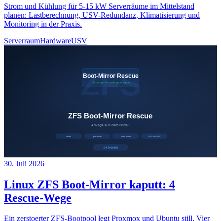
Strom und Kühlung für 5-15 kW Serverräume im Mittelstand
planen: Lastberechnung, USV-Redundanz, Klimatisierung und
Monitoring in der Praxis.
Serverraum
Hardware
USV
30. Juli 2026
Linux ZFS Boot-Mirror kaputt: 4
Rescue-Wege
Ein zerstoerter ZFS-Bootpool legt Proxmox und Ubuntu still. Vier