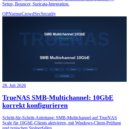
Setup, Bouncer, Suricata-Integration.
OPNsense
CrowdSec
Security
28. Juli 2026
TrueNAS SMB-Multichannel: 10GbE
korrekt konfigurieren
Schritt-für-Schritt-Anleitung: SMB-Multichannel auf TrueNAS
Scale für 10GbE-Clients aktivieren, mit Windows-Client-Prüfung
und typischen Stolperfallen.