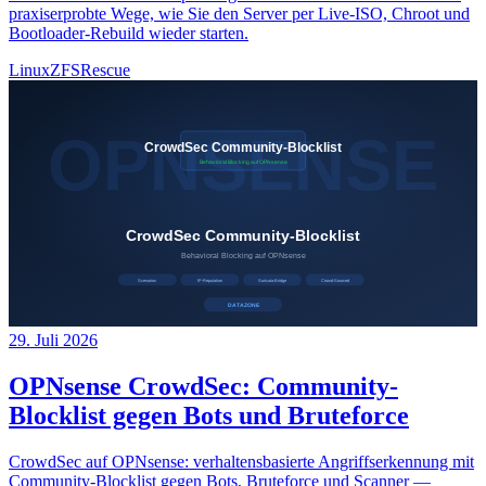
praxiserprobte Wege, wie Sie den Server per Live-ISO, Chroot und
Bootloader-Rebuild wieder starten.
Linux
ZFS
Rescue
29. Juli 2026
OPNsense CrowdSec: Community-
Blocklist gegen Bots und Bruteforce
CrowdSec auf OPNsense: verhaltensbasierte Angriffserkennung mit
Community-Blocklist gegen Bots, Bruteforce und Scanner —