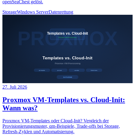
openSeaChest gelöst.
Storage
Windows Server
Datenrettung
27. Juli 2026
Proxmox VM-Templates vs. Cloud-Init:
Wann was?
Proxmox VM-Templates oder Cloud-Init? Vergleich der
Provisionierungsmuster, qm-Beispiele, Trade-offs bei Storage,
Refresh-Zyklen und Automatisierung.