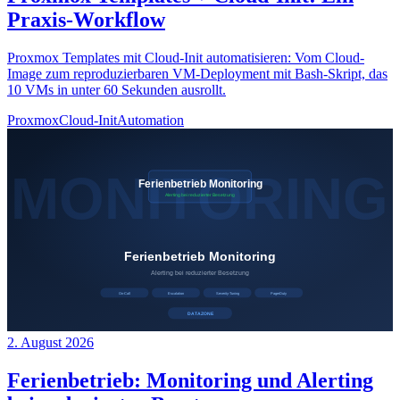
Praxis-Workflow
Proxmox Templates mit Cloud-Init automatisieren: Vom Cloud-
Image zum reproduzierbaren VM-Deployment mit Bash-Skript, das
10 VMs in unter 60 Sekunden ausrollt.
Proxmox
Cloud-Init
Automation
2. August 2026
Ferienbetrieb: Monitoring und Alerting