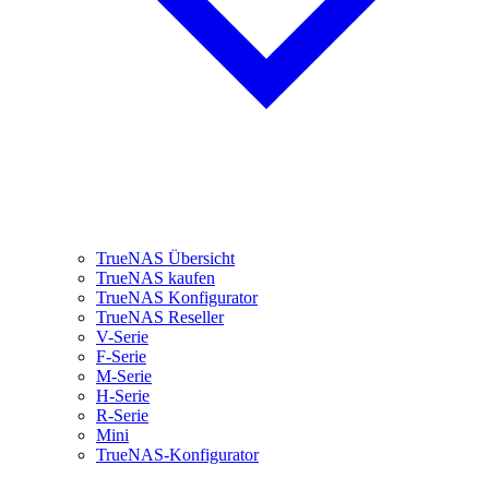
TrueNAS Übersicht
TrueNAS kaufen
TrueNAS Konfigurator
TrueNAS Reseller
V-Serie
F-Serie
M-Serie
H-Serie
R-Serie
Mini
TrueNAS-Konfigurator