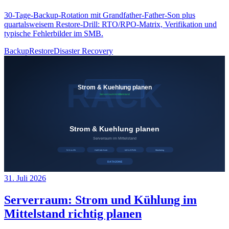
30-Tage-Backup-Rotation mit Grandfather-Father-Son plus
quartalsweisem Restore-Drill: RTO/RPO-Matrix, Verifikation und
typische Fehlerbilder im SMB.
Backup
Restore
Disaster Recovery
31. Juli 2026
Serverraum: Strom und Kühlung im
Mittelstand richtig planen