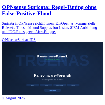
OPNsense Suricata: Regel-Tuning ohne
False-Positive-Flood
Suricata in OPNsense richtig tunen: ET/Open vs. kommerzielle
Rulesets, Threshold- und Suppression-Listen, SIEM-Anbindung
und IOC-Rules gegen Alert-Fatigue.
OPNsense
Suricata
IDS
4. August 2026