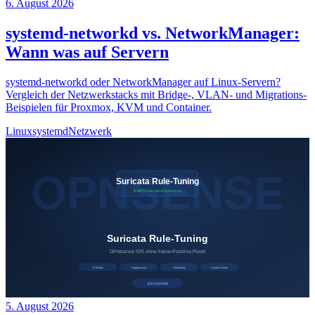
6. August 2026
systemd-networkd vs. NetworkManager:
Wann was auf Servern
systemd-networkd oder NetworkManager auf Linux-Servern?
Vergleich der Netzwerkstacks mit Bridge-, VLAN- und Migrations-
Beispielen für Proxmox, KVM und Container.
Linux
systemd
Netzwerk
5. August 2026