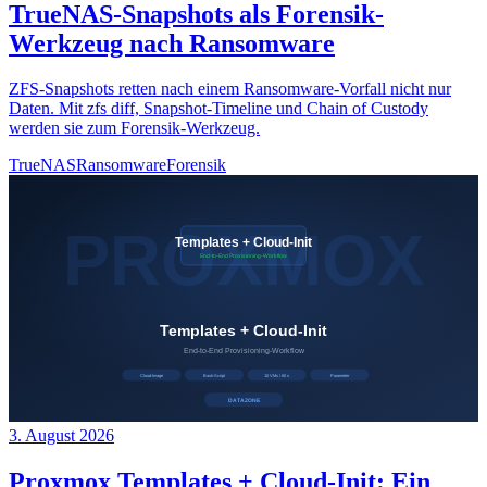
TrueNAS-Snapshots als Forensik-
Werkzeug nach Ransomware
ZFS-Snapshots retten nach einem Ransomware-Vorfall nicht nur
Daten. Mit zfs diff, Snapshot-Timeline und Chain of Custody
werden sie zum Forensik-Werkzeug.
TrueNAS
Ransomware
Forensik
3. August 2026
Proxmox Templates + Cloud-Init: Ein