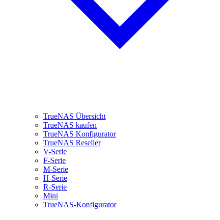
TrueNAS Übersicht
TrueNAS kaufen
TrueNAS Konfigurator
TrueNAS Reseller
V-Serie
F-Serie
M-Serie
H-Serie
R-Serie
Mini
TrueNAS-Konfigurator