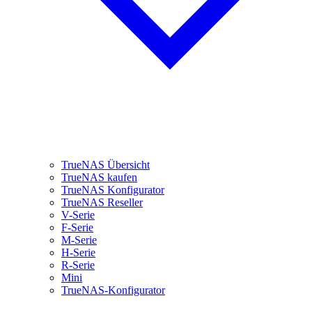
TrueNAS Übersicht
TrueNAS kaufen
TrueNAS Konfigurator
TrueNAS Reseller
V-Serie
F-Serie
M-Serie
H-Serie
R-Serie
Mini
TrueNAS-Konfigurator