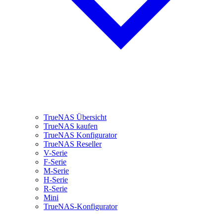
TrueNAS Übersicht
TrueNAS kaufen
TrueNAS Konfigurator
TrueNAS Reseller
V-Serie
F-Serie
M-Serie
H-Serie
R-Serie
Mini
TrueNAS-Konfigurator