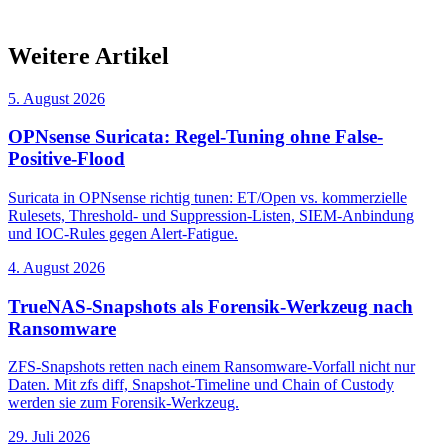
Weitere Artikel
5. August 2026
OPNsense Suricata: Regel-Tuning ohne False-
Positive-Flood
Suricata in OPNsense richtig tunen: ET/Open vs. kommerzielle
Rulesets, Threshold- und Suppression-Listen, SIEM-Anbindung
und IOC-Rules gegen Alert-Fatigue.
4. August 2026
TrueNAS-Snapshots als Forensik-Werkzeug nach
Ransomware
ZFS-Snapshots retten nach einem Ransomware-Vorfall nicht nur
Daten. Mit zfs diff, Snapshot-Timeline und Chain of Custody
werden sie zum Forensik-Werkzeug.
29. Juli 2026