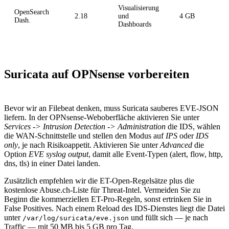
Visualisierung
OpenSearch
2.18
und
4 GB
Dash.
Dashboards
Suricata auf OPNsense vorbereiten
Bevor wir an Filebeat denken, muss Suricata sauberes EVE-JSON
liefern. In der OPNsense-Weboberfläche aktivieren Sie unter
Services -> Intrusion Detection -> Administration
die IDS, wählen
die WAN-Schnittstelle und stellen den Modus auf
IPS
oder
IDS
only
, je nach Risikoappetit. Aktivieren Sie unter
Advanced
die
Option
EVE syslog output
, damit alle Event-Typen (alert, flow, http,
dns, tls) in einer Datei landen.
Zusätzlich empfehlen wir die ET-Open-Regelsätze plus die
kostenlose Abuse.ch-Liste für Threat-Intel. Vermeiden Sie zu
Beginn die kommerziellen ET-Pro-Regeln, sonst ertrinken Sie in
False Positives. Nach einem Reload des IDS-Dienstes liegt die Datei
unter
und füllt sich — je nach
/var/log/suricata/eve.json
Traffic — mit 50 MB bis 5 GB pro Tag.