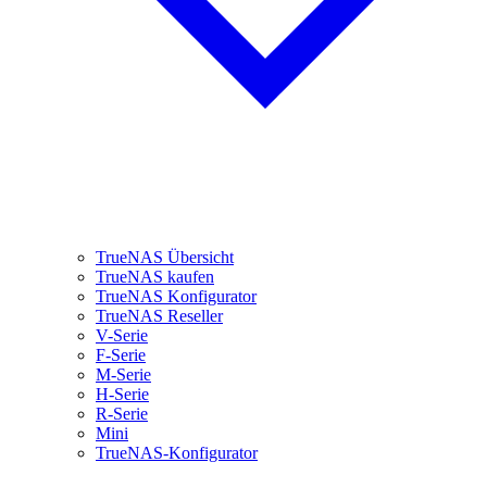
TrueNAS Übersicht
TrueNAS kaufen
TrueNAS Konfigurator
TrueNAS Reseller
V-Serie
F-Serie
M-Serie
H-Serie
R-Serie
Mini
TrueNAS-Konfigurator