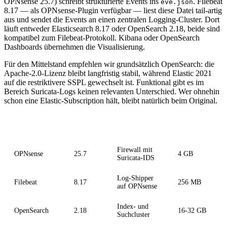
OPNsense 25.7) schreibt strukturierte Events ins
. Filebeat
eve.json
8.17 — als OPNsense-Plugin verfügbar — liest diese Datei tail-artig
aus und sendet die Events an einen zentralen Logging-Cluster. Dort
läuft entweder Elasticsearch 8.17 oder OpenSearch 2.18, beide sind
kompatibel zum Filebeat-Protokoll. Kibana oder OpenSearch
Dashboards übernehmen die Visualisierung.
Für den Mittelstand empfehlen wir grundsätzlich OpenSearch: die
Apache-2.0-Lizenz bleibt langfristig stabil, während Elastic 2021
auf die restriktivere SSPL gewechselt ist. Funktional gibt es im
Bereich Suricata-Logs keinen relevanten Unterschied. Wer ohnehin
schon eine Elastic-Subscription hält, bleibt natürlich beim Original.
Komponente
Version
Rolle
RAM-Empfehlu
Firewall mit
OPNsense
25.7
4 GB
Suricata-IDS
Log-Shipper
Filebeat
8.17
256 MB
auf OPNsense
Index- und
OpenSearch
2.18
16-32 GB
Suchcluster