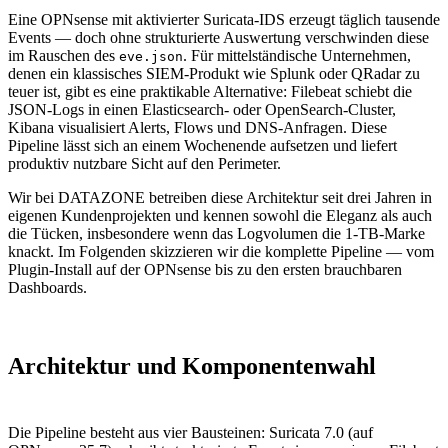
Eine OPNsense mit aktivierter Suricata-IDS erzeugt täglich tausende
Events — doch ohne strukturierte Auswertung verschwinden diese
im Rauschen des
. Für mittelständische Unternehmen,
eve.json
denen ein klassisches SIEM-Produkt wie Splunk oder QRadar zu
teuer ist, gibt es eine praktikable Alternative: Filebeat schiebt die
JSON-Logs in einen Elasticsearch- oder OpenSearch-Cluster,
Kibana visualisiert Alerts, Flows und DNS-Anfragen. Diese
Pipeline lässt sich an einem Wochenende aufsetzen und liefert
produktiv nutzbare Sicht auf den Perimeter.
Wir bei DATAZONE betreiben diese Architektur seit drei Jahren in
eigenen Kundenprojekten und kennen sowohl die Eleganz als auch
die Tücken, insbesondere wenn das Logvolumen die 1-TB-Marke
knackt. Im Folgenden skizzieren wir die komplette Pipeline — vom
Plugin-Install auf der OPNsense bis zu den ersten brauchbaren
Dashboards.
Architektur und Komponentenwahl
Die Pipeline besteht aus vier Bausteinen: Suricata 7.0 (auf