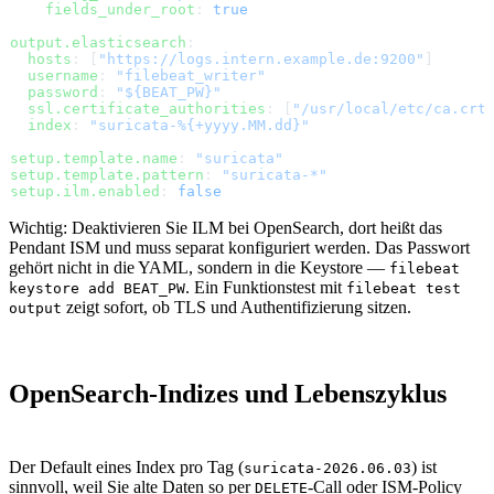
    fields_under_root
: 
true
output.elasticsearch
:
  hosts
: [
"https://logs.intern.example.de:9200"
]
  username
: 
"filebeat_writer"
  password
: 
"${BEAT_PW}"
  ssl.certificate_authorities
: [
"/usr/local/etc/ca.crt
  index
: 
"suricata-%{+yyyy.MM.dd}"
setup.template.name
: 
"suricata"
setup.template.pattern
: 
"suricata-*"
setup.ilm.enabled
: 
false
Wichtig: Deaktivieren Sie ILM bei OpenSearch, dort heißt das
Pendant ISM und muss separat konfiguriert werden. Das Passwort
gehört nicht in die YAML, sondern in die Keystore —
filebeat
. Ein Funktionstest mit
keystore add BEAT_PW
filebeat test
zeigt sofort, ob TLS und Authentifizierung sitzen.
output
OpenSearch-Indizes und Lebenszyklus
Der Default eines Index pro Tag (
) ist
suricata-2026.06.03
sinnvoll, weil Sie alte Daten so per
-Call oder ISM-Policy
DELETE