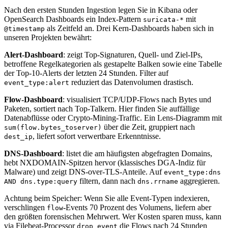
Nach den ersten Stunden Ingestion legen Sie in Kibana oder
OpenSearch Dashboards ein Index-Pattern
mit
suricata-*
als Zeitfeld an. Drei Kern-Dashboards haben sich in
@timestamp
unseren Projekten bewährt:
Alert-Dashboard
: zeigt Top-Signaturen, Quell- und Ziel-IPs,
betroffene Regelkategorien als gestapelte Balken sowie eine Tabelle
der Top-10-Alerts der letzten 24 Stunden. Filter auf
reduziert das Datenvolumen drastisch.
event_type:alert
Flow-Dashboard
: visualisiert TCP/UDP-Flows nach Bytes und
Paketen, sortiert nach Top-Talkern. Hier finden Sie auffällige
Datenabflüsse oder Crypto-Mining-Traffic. Ein Lens-Diagramm mit
über die Zeit, gruppiert nach
sum(flow.bytes_toserver)
, liefert sofort verwertbare Erkenntnisse.
dest_ip
DNS-Dashboard
: listet die am häufigsten abgefragten Domains,
hebt NXDOMAIN-Spitzen hervor (klassisches DGA-Indiz für
Malware) und zeigt DNS-over-TLS-Anteile. Auf
event_type:dns
filtern, dann nach
aggregieren.
AND dns.type:query
dns.rrname
Achtung beim Speicher: Wenn Sie alle Event-Typen indexieren,
verschlingen
-Events 70 Prozent des Volumens, liefern aber
flow
den größten forensischen Mehrwert. Wer Kosten sparen muss, kann
via Filebeat-Processor
die Flows nach 24 Stunden
drop_event