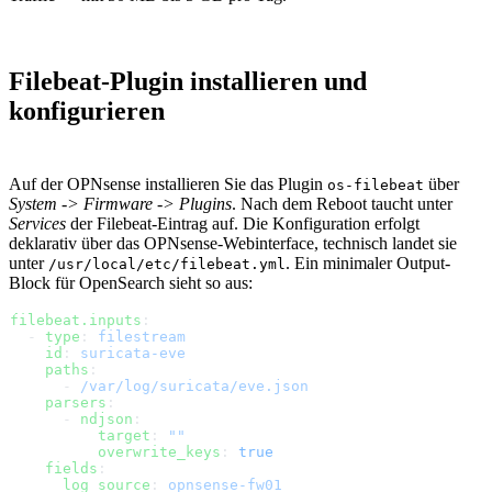
Filebeat-Plugin installieren und
konfigurieren
Auf der OPNsense installieren Sie das Plugin
über
os-filebeat
System -> Firmware -> Plugins
. Nach dem Reboot taucht unter
Services
der Filebeat-Eintrag auf. Die Konfiguration erfolgt
deklarativ über das OPNsense-Webinterface, technisch landet sie
unter
. Ein minimaler Output-
/usr/local/etc/filebeat.yml
Block für OpenSearch sieht so aus:
filebeat.inputs
:
  - 
type
: 
filestream
    id
: 
suricata-eve
    paths
:
      - 
/var/log/suricata/eve.json
    parsers
:
      - 
ndjson
:
          target
: 
""
          overwrite_keys
: 
true
    fields
:
      log_source
: 
opnsense-fw01