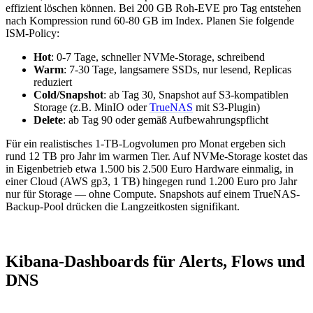
effizient löschen können. Bei 200 GB Roh-EVE pro Tag entstehen
nach Kompression rund 60-80 GB im Index. Planen Sie folgende
ISM-Policy:
Hot
: 0-7 Tage, schneller NVMe-Storage, schreibend
Warm
: 7-30 Tage, langsamere SSDs, nur lesend, Replicas
reduziert
Cold/Snapshot
: ab Tag 30, Snapshot auf S3-kompatiblen
Storage (z.B. MinIO oder
TrueNAS
mit S3-Plugin)
Delete
: ab Tag 90 oder gemäß Aufbewahrungspflicht
Für ein realistisches 1-TB-Logvolumen pro Monat ergeben sich
rund 12 TB pro Jahr im warmen Tier. Auf NVMe-Storage kostet das
in Eigenbetrieb etwa 1.500 bis 2.500 Euro Hardware einmalig, in
einer Cloud (AWS gp3, 1 TB) hingegen rund 1.200 Euro pro Jahr
nur für Storage — ohne Compute. Snapshots auf einem TrueNAS-
Backup-Pool drücken die Langzeitkosten signifikant.
Kibana-Dashboards für Alerts, Flows und
DNS