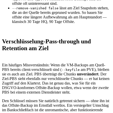
offsite oft uninteressant sind.
lässt am Ziel Snapshots stehen,
--remove-vanished false
die an der Quelle bereits gepruned wurden. So bauen Sie
offsite eine längere Aufbewahrung als am Hauptstandort —
klassisch 30 Tage HQ, 90 Tage Offsite.
Verschlüsselung-Pass-through und
Retention am Ziel
Ein häufiges Missverständnis: Wenn die VM-Backups am Quell-
PBS bereits client-verschlüsselt sind (
am PVE), bleiben
--keyfile
sie es auch am Ziel. PBS überträgt die Chunks
unverändert
. Der
Ziel-PBS sieht ebenfalls nur verschlüsselte Chunks — er hat keinen
Zugriff auf den Klartext. Das ist genau das, was Sie für ein
DSGVO-konformes Offsite-Backup wollen, etwa wenn der zweite
PBS bei einem externen Dienstleister steht.
Den Schlüssel müssen Sie natürlich getrennt sichern — ohne ihn ist
das Offsite-Backup im Ernstfall wertlos. Ein versiegelter Umschlag
im Bankschließfach ist die unromantische, aber funktionierende