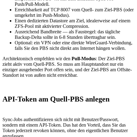
Push/Pull-Modell.
Erreichbarkeit auf TCP 8007 vom Quell- zum Ziel-PBS (oder
umgekehrt im Push-Modus).
Einen dedizierten Datastore am Ziel, idealerweise auf einem
ZFS-Pool mit aktivierter Compression.
Ausreichend Bandbreite — als Faustregel: das tägliche
Backup-Delta sollte in 6-8 Stunden übertragbar sein.
Optional: ein VPN oder eine direkte WireGuard-Verbindung,
falls Sie den PBS nicht direkt ans Internet hängen wollen.
Architektonisch empfehlen wir den
Pull-Modus
: Der Ziel-PBS
zieht aktiv vom Quell-PBS. So muss am Hauptstandort nur ein
einziger ausgehender Port offen sein, und der Ziel-PBS am Offsite-
Standort ist von außen nicht erreichbar.
API-Token am Quell-PBS anlegen
Sync-Jobs authentifizieren sich nicht mit Benutzer/Passwort,
sondern mit einem API-Token. Das hat den Vorteil, dass Sie das
Token jederzeit revoken können, ohne den eigentlichen Benutzer
anzufassen.