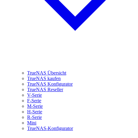
TrueNAS Übersicht
TrueNAS kaufen
TrueNAS Konfigurator
TrueNAS Reseller
V-Serie
F-Serie
M-Serie
H-Serie
R-Serie
Mini
TrueNAS-Konfigurator