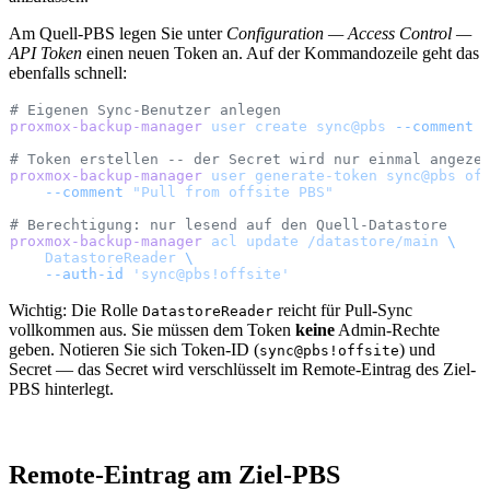
Am Quell-PBS legen Sie unter
Configuration — Access Control —
API Token
einen neuen Token an. Auf der Kommandozeile geht das
ebenfalls schnell:
# Eigenen Sync-Benutzer anlegen
proxmox-backup-manager
 user
 create
 sync@pbs
 --comment
 
# Token erstellen -- der Secret wird nur einmal angeze
proxmox-backup-manager
 user
 generate-token
 sync@pbs
 of
    --comment
 "Pull from offsite PBS"
# Berechtigung: nur lesend auf den Quell-Datastore
proxmox-backup-manager
 acl
 update
 /datastore/main
 \
    DatastoreReader
 \
    --auth-id
 'sync@pbs!offsite'
Wichtig: Die Rolle
reicht für Pull-Sync
DatastoreReader
vollkommen aus. Sie müssen dem Token
keine
Admin-Rechte
geben. Notieren Sie sich Token-ID (
) und
sync@pbs!offsite
Secret — das Secret wird verschlüsselt im Remote-Eintrag des Ziel-
PBS hinterlegt.
Remote-Eintrag am Ziel-PBS