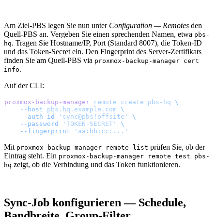
Am Ziel-PBS legen Sie nun unter
Configuration — Remotes
den
Quell-PBS an. Vergeben Sie einen sprechenden Namen, etwa
pbs-
. Tragen Sie Hostname/IP, Port (Standard 8007), die Token-ID
hq
und das Token-Secret ein. Den Fingerprint des Server-Zertifikats
finden Sie am Quell-PBS via
proxmox-backup-manager cert
.
info
Auf der CLI:
proxmox-backup-manager
 remote
 create
 pbs-hq
 \
    --host
 pbs.hq.example.com
 \
    --auth-id
 'sync@pbs!offsite'
 \
    --password
 'TOKEN-SECRET'
 \
    --fingerprint
 'aa:bb:cc:...'
Mit
prüfen Sie, ob der
proxmox-backup-manager remote list
Eintrag steht. Ein
proxmox-backup-manager remote test pbs-
zeigt, ob die Verbindung und das Token funktionieren.
hq
Sync-Job konfigurieren — Schedule,
Bandbreite, Group-Filter