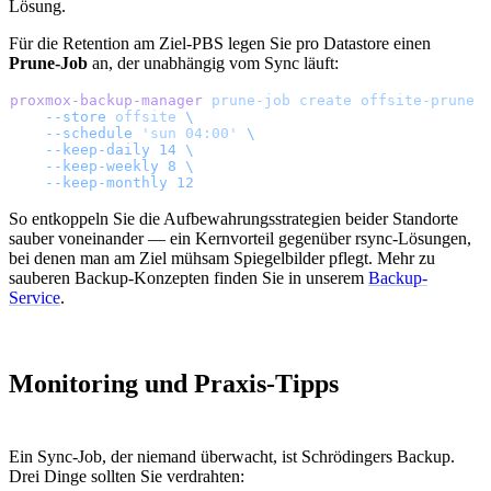
Lösung.
Für die Retention am Ziel-PBS legen Sie pro Datastore einen
Prune-Job
an, der unabhängig vom Sync läuft:
proxmox-backup-manager
 prune-job
 create
 offsite-prune
 
    --store
 offsite
 \
    --schedule
 'sun 04:00'
 \
    --keep-daily
 14
 \
    --keep-weekly
 8
 \
    --keep-monthly
 12
So entkoppeln Sie die Aufbewahrungsstrategien beider Standorte
sauber voneinander — ein Kernvorteil gegenüber rsync-Lösungen,
bei denen man am Ziel mühsam Spiegelbilder pflegt. Mehr zu
sauberen Backup-Konzepten finden Sie in unserem
Backup-
Service
.
Monitoring und Praxis-Tipps
Ein Sync-Job, der niemand überwacht, ist Schrödingers Backup.
Drei Dinge sollten Sie verdrahten: