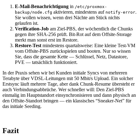
E-Mail-Benachrichtigung
in
/etc/proxmox-
aktivieren, mindestens auf
.
backup/node.cfg
notify-error
Sie wollen wissen, wenn drei Nächte am Stück nichts
gelaufen ist.
Verification-Job
am Ziel-PBS, der wöchentlich die Chunks
gegen ihre SHA-256 prüft. Bit-Rot auf dem Offsite-Storage
merkt man sonst erst im Restore.
Restore-Test
mindestens quartalsweise: Eine kleine Test-VM
vom Offsite-PBS zurückspielen und booten. Nur so wissen
Sie, dass die gesamte Kette — Schlüssel, Netz, Datastore,
PVE — tatsächlich funktioniert.
In der Praxis sehen wir bei Kunden initiale Syncs von mehreren
Terabyte über VDSL-Leitungen mit 50 Mbit/s Upload. Ein solcher
Erstsync läuft mehrere Tage, aber dank Chunk-Resume übersteht er
auch Verbindungsabbrüche. Wer schneller will: Den Ziel-PBS
einmalig im Hauptstandort einsynchronisieren und dann physisch an
den Offsite-Standort bringen — ein klassisches “Sneaker-Net” für
das initiale Seeding.
Fazit