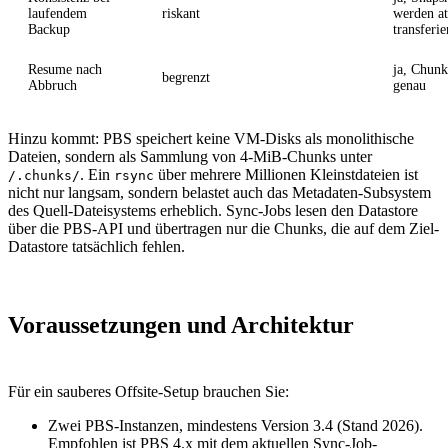
laufendem
riskant
werden a
Backup
transferie
Resume nach
ja, Chunk
begrenzt
Abbruch
genau
Hinzu kommt: PBS speichert keine VM-Disks als monolithische
Dateien, sondern als Sammlung von 4-MiB-Chunks unter
. Ein
über mehrere Millionen Kleinstdateien ist
/.chunks/
rsync
nicht nur langsam, sondern belastet auch das Metadaten-Subsystem
des Quell-Dateisystems erheblich. Sync-Jobs lesen den Datastore
über die PBS-API und übertragen nur die Chunks, die auf dem Ziel-
Datastore tatsächlich fehlen.
Voraussetzungen und Architektur
Für ein sauberes Offsite-Setup brauchen Sie:
Zwei PBS-Instanzen, mindestens Version 3.4 (Stand 2026).
Empfohlen ist PBS 4.x mit dem aktuellen Sync-Job-