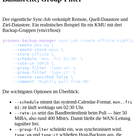
Der eigentliche Sync-Job verknüpft Remote, Quell-Datastore und
Ziel-Datastore. Ein realistisches Beispiel für ein KMU mit drei
Backup-Gruppen (vm/ct/host):
proxmox-backup-manager
 sync-job
 create
 offsite-nightly
    --remote
 pbs-hq
 \
    --remote-store
 main
 \
    --store
 offsite
 \
    --schedule
 'mon..fri 02:30'
 \
    --rate-in
 50MiB
 \
    --group-filter
 'type:vm'
 \
    --group-filter
 'type:ct'
 \
    --remove-vanished
 false
 \
    --comment
 'Nightly pull from HQ'
Die wichtigsten Optionen im Überblick:
nimmt das systemd-Calendar-Format.
--schedule
mon..fri
läuft werktags um 02:30 Uhr.
02:30
setzt das Bandbreitenlimit beim Pull — hier 50
--rate-in
MiB/s, also rund 400 Mbit/s. Damit bleibt die WAN-Leitung
tagsüber frei.
schränkt ein, was synchronisiert wird.
--group-filter
und
schließen Host-Backups aus, die
type:vm
type:ct