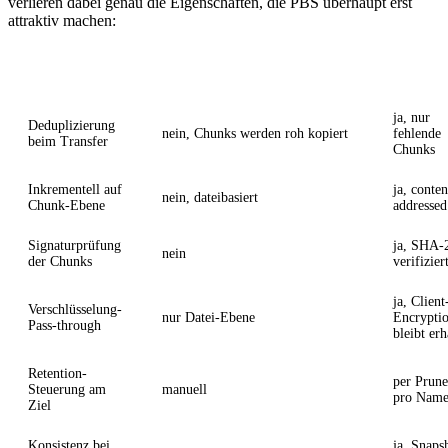
verlieren dabei genau die Eigenschaften, die PBS überhaupt erst
attraktiv machen:
Eigenschaft
rsync auf Datastore-Verzeichnis
PBS Syn
ja, nur
Deduplizierung
nein, Chunks werden roh kopiert
fehlende
beim Transfer
Chunks
Inkrementell auf
ja, conten
nein, dateibasiert
Chunk-Ebene
addressed
Signaturprüfung
ja, SHA-
nein
der Chunks
verifizier
ja, Client
Verschlüsselung-
nur Datei-Ebene
Encrypti
Pass-through
bleibt erh
Retention-
per Prune
Steuerung am
manuell
pro Name
Ziel
Konsistenz bei
ja, Snaps