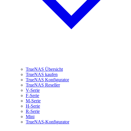
TrueNAS Übersicht
TrueNAS kaufen
TrueNAS Konfigurator
TrueNAS Reseller
V-Serie
F-Serie
M-Serie
H-Serie
R-Serie
Mini
TrueNAS-Konfigurator