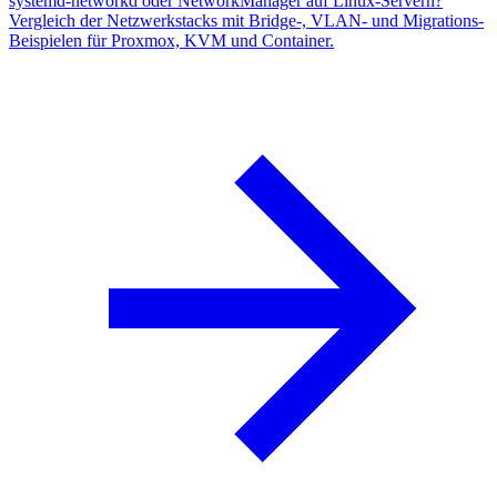
systemd-networkd oder NetworkManager auf Linux-Servern?
Vergleich der Netzwerkstacks mit Bridge-, VLAN- und Migrations-
Beispielen für Proxmox, KVM und Container.