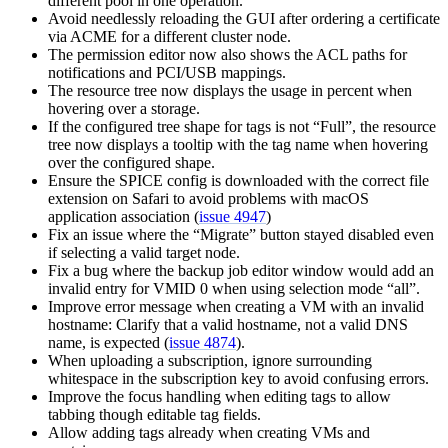
different pool in one operation.
Avoid needlessly reloading the GUI after ordering a certificate
via ACME for a different cluster node.
The permission editor now also shows the ACL paths for
notifications and PCI/USB mappings.
The resource tree now displays the usage in percent when
hovering over a storage.
If the configured tree shape for tags is not “Full”, the resource
tree now displays a tooltip with the tag name when hovering
over the configured shape.
Ensure the SPICE config is downloaded with the correct file
extension on Safari to avoid problems with macOS
application association (
issue 4947
)
Fix an issue where the “Migrate” button stayed disabled even
if selecting a valid target node.
Fix a bug where the backup job editor window would add an
invalid entry for VMID 0 when using selection mode “all”.
Improve error message when creating a VM with an invalid
hostname: Clarify that a valid hostname, not a valid DNS
name, is expected (
issue 4874
).
When uploading a subscription, ignore surrounding
whitespace in the subscription key to avoid confusing errors.
Improve the focus handling when editing tags to allow
tabbing though editable tag fields.
Allow adding tags already when creating VMs and