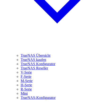
TrueNAS Übersicht
TrueNAS kaufen
TrueNAS Konfigurator
TrueNAS Reseller
V-Serie
F-Serie
M-Serie
H-Serie
R-Serie
Mini
TrueNAS-Konfigurator