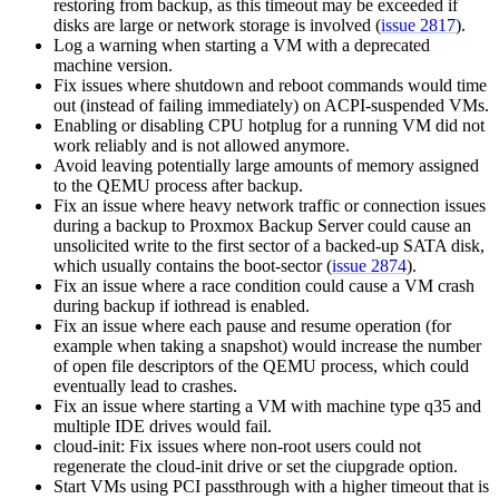
restoring from backup, as this timeout may be exceeded if
disks are large or network storage is involved (
issue 2817
).
Log a warning when starting a VM with a deprecated
machine version.
Fix issues where shutdown and reboot commands would time
out (instead of failing immediately) on ACPI-suspended VMs.
Enabling or disabling CPU hotplug for a running VM did not
work reliably and is not allowed anymore.
Avoid leaving potentially large amounts of memory assigned
to the QEMU process after backup.
Fix an issue where heavy network traffic or connection issues
during a backup to Proxmox Backup Server could cause an
unsolicited write to the first sector of a backed-up SATA disk,
which usually contains the boot-sector (
issue 2874
).
Fix an issue where a race condition could cause a VM crash
during backup if iothread is enabled.
Fix an issue where each pause and resume operation (for
example when taking a snapshot) would increase the number
of open file descriptors of the QEMU process, which could
eventually lead to crashes.
Fix an issue where starting a VM with machine type q35 and
multiple IDE drives would fail.
cloud-init: Fix issues where non-root users could not
regenerate the cloud-init drive or set the ciupgrade option.
Start VMs using PCI passthrough with a higher timeout that is