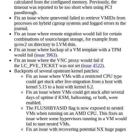
calculated from the configured memory. Previously, the
timeout was reported to be too short when using PCI
passthrough.
Fix an issue where qmeventd failed to retrieve VMIDs from
processes on hybrid cgroup systems and logged errors to the
journal.
Fix an issue where remote migration would fail for certain
combinations of source/target storage, for example from
qcow2 on directory to LVM-thin.
Fix an issue where backup of a VM template with a TPM
would fail (
issue 3963
).
Fix an issue where the VNC proxy would fail if
the LC_PVE_TICKET was not set (
issue 4522
).
Backports of several upstream kernel patches:
Fix an issue where VMs with a restricted CPU type
could get stuck after live-migration from a host with
kernel 5.15 to a host with kernel 6.2.
Fix an issue where VMs could get stuck after several
days of uptime if KSM, ballooning, or both, were
enabled.
The FLUSHBYASID flag is now exposed to nested
VMs when running on an AMD CPU. This fixes an
issue where some hypervisors running in a VM would
fail to start nested VMs.
Fix an issue with recovering potential NX huge pages