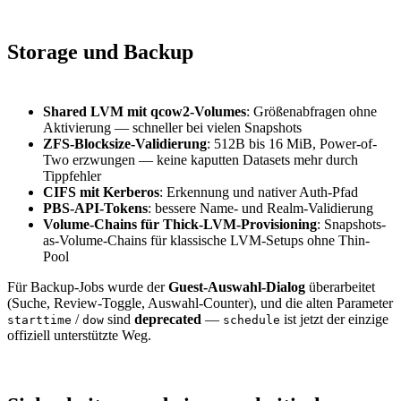
Storage und Backup
Shared LVM mit qcow2-Volumes
: Größenabfragen ohne
Aktivierung — schneller bei vielen Snapshots
ZFS-Blocksize-Validierung
: 512B bis 16 MiB, Power-of-
Two erzwungen — keine kaputten Datasets mehr durch
Tippfehler
CIFS mit Kerberos
: Erkennung und nativer Auth-Pfad
PBS-API-Tokens
: bessere Name- und Realm-Validierung
Volume-Chains für Thick-LVM-Provisioning
: Snapshots-
as-Volume-Chains für klassische LVM-Setups ohne Thin-
Pool
Für Backup-Jobs wurde der
Guest-Auswahl-Dialog
überarbeitet
(Suche, Review-Toggle, Auswahl-Counter), und die alten Parameter
/
sind
deprecated
—
ist jetzt der einzige
starttime
dow
schedule
offiziell unterstützte Weg.