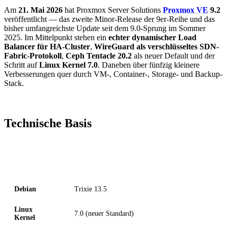
Am
21. Mai 2026
hat Proxmox Server Solutions
Proxmox VE
9.2
veröffentlicht — das zweite Minor-Release der 9er-Reihe und das
bisher umfangreichste Update seit dem 9.0-Sprung im Sommer
2025. Im Mittelpunkt stehen ein
echter dynamischer Load
Balancer für HA-Cluster
,
WireGuard als verschlüsseltes SDN-
Fabric-Protokoll
,
Ceph Tentacle 20.2
als neuer Default und der
Schritt auf
Linux Kernel 7.0
. Daneben über fünfzig kleinere
Verbesserungen quer durch VM-, Container-, Storage- und Backup-
Stack.
Technische Basis
Komponente
Version
Debian
Trixie 13.5
Linux
7.0 (neuer Standard)
Kernel