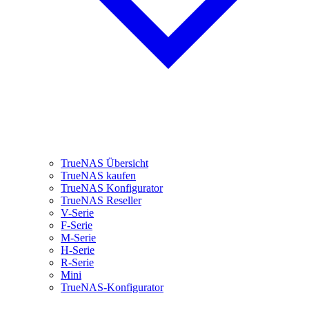
TrueNAS Übersicht
TrueNAS kaufen
TrueNAS Konfigurator
TrueNAS Reseller
V-Serie
F-Serie
M-Serie
H-Serie
R-Serie
Mini
TrueNAS-Konfigurator