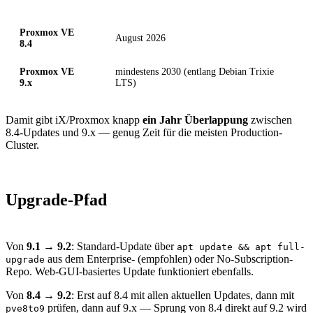
Version
Sicherheits-Updates bis
Proxmox VE
August 2026
8.4
Proxmox VE
mindestens 2030 (entlang Debian Trixie
9.x
LTS)
Damit gibt iX/Proxmox knapp
ein Jahr Überlappung
zwischen
8.4-Updates und 9.x — genug Zeit für die meisten Production-
Cluster.
Upgrade-Pfad
Von
9.1 → 9.2
: Standard-Update über
apt update && apt full-
aus dem Enterprise- (empfohlen) oder No-Subscription-
upgrade
Repo. Web-GUI-basiertes Update funktioniert ebenfalls.
Von
8.4 → 9.2
: Erst auf 8.4 mit allen aktuellen Updates, dann mit
prüfen, dann auf 9.x — Sprung von 8.4 direkt auf 9.2 wird
pve8to9