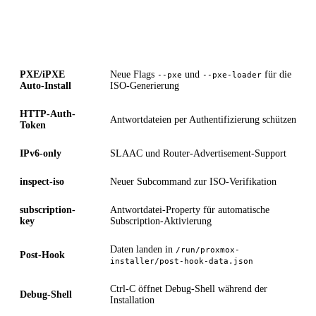
Feature
Beschreibung
PXE/iPXE
Neue Flags
und
für die
--pxe
--pxe-loader
Auto-Install
ISO-Generierung
HTTP-Auth-
Antwortdateien per Authentifizierung schützen
Token
IPv6-only
SLAAC und Router-Advertisement-Support
inspect-iso
Neuer Subcommand zur ISO-Verifikation
subscription-
Antwortdatei-Property für automatische
key
Subscription-Aktivierung
Daten landen in
/run/proxmox-
Post-Hook
installer/post-hook-data.json
Ctrl-C öffnet Debug-Shell während der
Debug-Shell
Installation