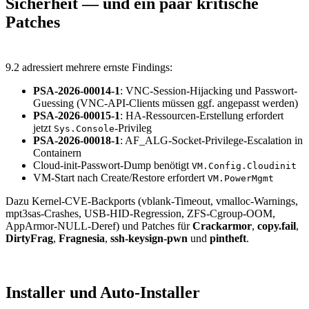
Sicherheit — und ein paar kritische
Patches
9.2 adressiert mehrere ernste Findings:
PSA-2026-00014-1
: VNC-Session-Hijacking und Passwort-
Guessing (VNC-API-Clients müssen ggf. angepasst werden)
PSA-2026-00015-1
: HA-Ressourcen-Erstellung erfordert
jetzt
-Privileg
Sys.Console
PSA-2026-00018-1
: AF_ALG-Socket-Privilege-Escalation in
Containern
Cloud-init-Passwort-Dump benötigt
VM.Config.Cloudinit
VM-Start nach Create/Restore erfordert
VM.PowerMgmt
Dazu Kernel-CVE-Backports (vblank-Timeout, vmalloc-Warnings,
mpt3sas-Crashes, USB-HID-Regression, ZFS-Cgroup-OOM,
AppArmor-NULL-Deref) und Patches für
Crackarmor
,
copy.fail
,
DirtyFrag
,
Fragnesia
,
ssh-keysign-pwn
und
pintheft
.
Installer und Auto-Installer