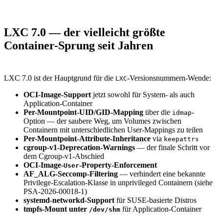
LXC 7.0 — der vielleicht größte
Container-Sprung seit Jahren
LXC 7.0 ist der Hauptgrund für die
-Versionsnummern-Wende:
LXC
OCI-Image-Support
jetzt sowohl für System- als auch
Application-Container
Per-Mountpoint-UID/GID-Mapping
über die
-
idmap
Option — der saubere Weg, um Volumes zwischen
Containern mit unterschiedlichen User-Mappings zu teilen
Per-Mountpoint-Attribute-Inheritance
via
keepattrs
cgroup-v1-Deprecation-Warnings
— der finale Schritt vor
dem Cgroup-v1-Abschied
OCI-Image-
-Property-Enforcement
User
AF_ALG-Seccomp-Filtering
— verhindert eine bekannte
Privilege-Escalation-Klasse in unprivileged Containern (siehe
PSA-2026-00018-1)
systemd-networkd-Support
für SUSE-basierte Distros
tmpfs-Mount unter
für Application-Container
/dev/shm