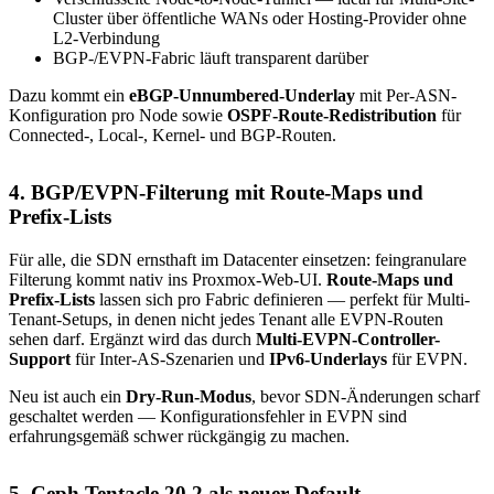
Cluster über öffentliche WANs oder Hosting-Provider ohne
L2-Verbindung
BGP-/EVPN-Fabric läuft transparent darüber
Dazu kommt ein
eBGP-Unnumbered-Underlay
mit Per-ASN-
Konfiguration pro Node sowie
OSPF-Route-Redistribution
für
Connected-, Local-, Kernel- und BGP-Routen.
4. BGP/EVPN-Filterung mit Route-Maps und
Prefix-Lists
Für alle, die SDN ernsthaft im Datacenter einsetzen: feingranulare
Filterung kommt nativ ins Proxmox-Web-UI.
Route-Maps und
Prefix-Lists
lassen sich pro Fabric definieren — perfekt für Multi-
Tenant-Setups, in denen nicht jedes Tenant alle EVPN-Routen
sehen darf. Ergänzt wird das durch
Multi-EVPN-Controller-
Support
für Inter-AS-Szenarien und
IPv6-Underlays
für EVPN.
Neu ist auch ein
Dry-Run-Modus
, bevor SDN-Änderungen scharf
geschaltet werden — Konfigurationsfehler in EVPN sind
erfahrungsgemäß schwer rückgängig zu machen.
5. Ceph Tentacle 20.2 als neuer Default