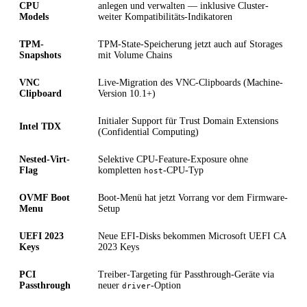
CPU
anlegen und verwalten — inklusive Cluster-
Models
weiter Kompatibilitäts-Indikatoren
TPM-
TPM-State-Speicherung jetzt auch auf Storages
Snapshots
mit Volume Chains
VNC
Live-Migration des VNC-Clipboards (Machine-
Clipboard
Version 10.1+)
Initialer Support für Trust Domain Extensions
Intel TDX
(Confidential Computing)
Nested-Virt-
Selektive CPU-Feature-Exposure ohne
Flag
kompletten
-CPU-Typ
host
OVMF Boot
Boot-Menü hat jetzt Vorrang vor dem Firmware-
Menu
Setup
UEFI 2023
Neue EFI-Disks bekommen Microsoft UEFI CA
Keys
2023 Keys
PCI
Treiber-Targeting für Passthrough-Geräte via
Passthrough
neuer
-Option
driver