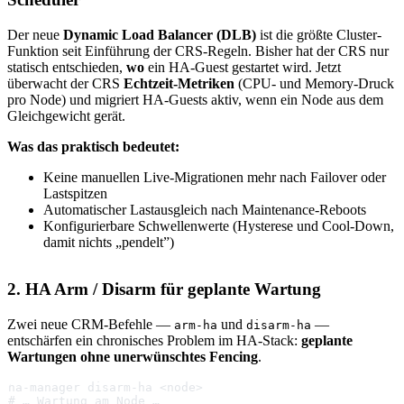
Der neue
Dynamic Load Balancer (DLB)
ist die größte Cluster-
Funktion seit Einführung der CRS-Regeln. Bisher hat der CRS nur
statisch entschieden,
wo
ein HA-Guest gestartet wird. Jetzt
überwacht der CRS
Echtzeit-Metriken
(CPU- und Memory-Druck
pro Node) und migriert HA-Guests aktiv, wenn ein Node aus dem
Gleichgewicht gerät.
Was das praktisch bedeutet:
Keine manuellen Live-Migrationen mehr nach Failover oder
Lastspitzen
Automatischer Lastausgleich nach Maintenance-Reboots
Konfigurierbare Schwellenwerte (Hysterese und Cool-Down,
damit nichts „pendelt”)
2. HA Arm / Disarm für geplante Wartung
Zwei neue CRM-Befehle —
und
—
arm-ha
disarm-ha
entschärfen ein chronisches Problem im HA-Stack:
geplante
Wartungen ohne unerwünschtes Fencing
.
ha-manager disarm-ha <node>
# … Wartung am Node …