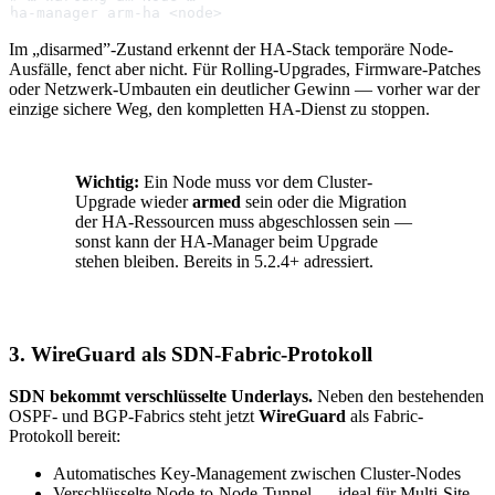
ha-manager arm-ha <node>
Im „disarmed”-Zustand erkennt der HA-Stack temporäre Node-
Ausfälle, fenct aber nicht. Für Rolling-Upgrades, Firmware-Patches
oder Netzwerk-Umbauten ein deutlicher Gewinn — vorher war der
einzige sichere Weg, den kompletten HA-Dienst zu stoppen.
Wichtig:
Ein Node muss vor dem Cluster-
Upgrade wieder
armed
sein oder die Migration
der HA-Ressourcen muss abgeschlossen sein —
sonst kann der HA-Manager beim Upgrade
stehen bleiben. Bereits in 5.2.4+ adressiert.
3. WireGuard als SDN-Fabric-Protokoll
SDN bekommt verschlüsselte Underlays.
Neben den bestehenden
OSPF- und BGP-Fabrics steht jetzt
WireGuard
als Fabric-
Protokoll bereit:
Automatisches Key-Management zwischen Cluster-Nodes
Verschlüsselte Node-to-Node-Tunnel — ideal für Multi-Site-