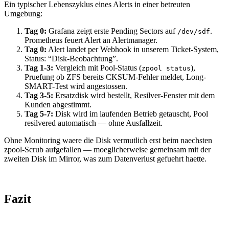
Ein typischer Lebenszyklus eines Alerts in einer betreuten
Umgebung:
Tag 0:
Grafana zeigt erste Pending Sectors auf
.
/dev/sdf
Prometheus feuert Alert an Alertmanager.
Tag 0:
Alert landet per Webhook in unserem Ticket-System,
Status: “Disk-Beobachtung”.
Tag 1-3:
Vergleich mit Pool-Status (
),
zpool status
Pruefung ob ZFS bereits CKSUM-Fehler meldet, Long-
SMART-Test wird angestossen.
Tag 3-5:
Ersatzdisk wird bestellt, Resilver-Fenster mit dem
Kunden abgestimmt.
Tag 5-7:
Disk wird im laufenden Betrieb getauscht, Pool
resilvered automatisch — ohne Ausfallzeit.
Ohne Monitoring waere die Disk vermutlich erst beim naechsten
zpool-Scrub aufgefallen — moeglicherweise gemeinsam mit der
zweiten Disk im Mirror, was zum Datenverlust gefuehrt haette.
Fazit