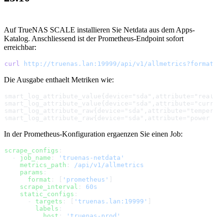
Auf TrueNAS SCALE installieren Sie Netdata aus dem Apps-
Katalog. Anschliessend ist der Prometheus-Endpoint sofort
erreichbar:
curl
 http://truenas.lan:19999/api/v1/allmetrics?format
Die Ausgabe enthaelt Metriken wie:
smart_log_attribute_value{device="sda",attribute="real
smart_log_attribute_value{device="sda",attribute="curr
smart_log_attribute_raw{device="sda",attribute="temper
smart_log_attribute_raw{device="sda",attribute="power_
In der Prometheus-Konfiguration ergaenzen Sie einen Job:
scrape_configs
:
  - 
job_name
: 
'truenas-netdata'
    metrics_path
: 
/api/v1/allmetrics
    params
:
      format
: [
'prometheus'
]
    scrape_interval
: 
60s
    static_configs
:
      - 
targets
: [
'truenas.lan:19999'
]
        labels
:
          host
: 
'truenas-prod'