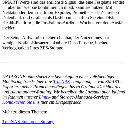
SMART-Werte sind das ehrlichste Signal, das eine Festplatte sendet
— aber nur wer sie kontinuierlich misst, kann sie nutzen. Mit
Netdata oder dem smartmon-Exporter, Prometheus als Zeitreihen-
Datenbank und Grafana als Dashboard schaffen Sie eine Disk-
Health-Plattform, die Pre-Failure-Attribute Wochen vor dem Ausfall
meldet.
Der Setup-Aufwand ist ueberschaubar, der Nutzen messbar:
weniger Notfall-Einsaetze, planbare Disk-Tausche, hoehere
Verfuegbarkeit Ihres ZFS-Storage.
DATAZONE unterstuetzt Sie beim Aufbau eines vollstaendigen
Monitoring-Stacks fuer Ihre
TrueNAS
-Umgebung — von SMART-
Exportern ueber Prometheus-Regeln bis zu Grafana-Dashboards
und Alertmanager-Routing. Wir betreiben die Loesung auch laufend
im Rahmen unserer
Linux
- und Storage-Managed-Services.
Kontaktieren Sie uns
fuer ein Erstgespraech.
Mehr zu diesen Themen:
TrueNAS Enterprise Storage