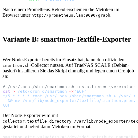
Nach einem Prometheus-Reload erscheinen die Metriken im
Browser unter
.
http://prometheus.lan:9090/graph
Variante B: smartmon-Textfile-Exporter
Wer Node-Exporter bereits im Einsatz hat, kann den offiziellen
-Collector nutzen. Auf TrueNAS SCALE (Debian-
smartmon.sh
basiert) installieren Sie das Skript einmalig und legen einen Cronjob
an:
# /usr/local/sbin/smartmon.sh installieren (vereinfach
cat
 >
 /etc/cron.d/smartmon
 <<
'EOF'
*/5 * * * * root /usr/local/sbin/smartmon.sh > /var/li
  && mv /var/lib/node_exporter/textfile/smartmon.prom.
EOF
Der Node-Exporter wird mit
--
collector.textfile.directory=/var/lib/node_exporter/tex
gestartet und liefert dann Metriken im Format:
smartmon_attr_value{disk="/dev/sda",attribute_name="Re