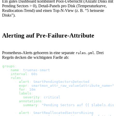
Ein gutes Dashboard kombiniert Pool-Uebersicht (Anzahl Disks mit
Pending Sectors > 0), Detail-Panels pro Disk (Temperaturkurve,
Reallocation-Trend) und einen Top-N-View (z. B. “5 heisseste
Disks”).
Alerting auf Pre-Failure-Attribute
Prometheus-Alerts gehoeren in eine separate
. Drei
rules.yml
Regeln decken die wichtigsten Faelle ab:
groups
:
  - 
name
: 
truenas-smart
    interval
: 
60s
    rules
:
      - 
alert
: 
SmartPendingSectorsDetected
        expr
: 
smartmon_attr_raw_value{attribute_name="
        for
: 
10m
        labels
:
          severity
: 
critical
        annotations
:
          summary
: 
"Pending Sectors auf {{ $labels.dis
      - 
alert
: 
SmartReallocatedSectorsRising