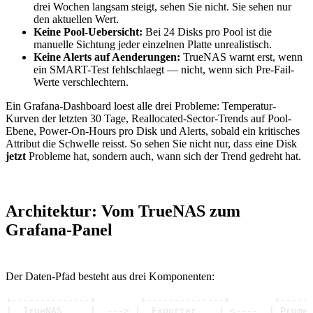
drei Wochen langsam steigt, sehen Sie nicht. Sie sehen nur
den aktuellen Wert.
Keine Pool-Uebersicht:
Bei 24 Disks pro Pool ist die
manuelle Sichtung jeder einzelnen Platte unrealistisch.
Keine Alerts auf Aenderungen:
TrueNAS warnt erst, wenn
ein SMART-Test fehlschlaegt — nicht, wenn sich Pre-Fail-
Werte verschlechtern.
Ein Grafana-Dashboard loest alle drei Probleme: Temperatur-
Kurven der letzten 30 Tage, Reallocated-Sector-Trends auf Pool-
Ebene, Power-On-Hours pro Disk und Alerts, sobald ein kritisches
Attribut die Schwelle reisst. So sehen Sie nicht nur, dass eine Disk
jetzt
Probleme hat, sondern auch, wann sich der Trend gedreht hat.
Architektur: Vom TrueNAS zum
Grafana-Panel
Der Daten-Pfad besteht aus drei Komponenten:
+--------------+        +--------------+        +-----
|  TrueNAS     |  ---> |  Exporter    | <----  | Prome