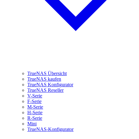
TrueNAS Übersicht
TrueNAS kaufen
TrueNAS Konfigurator
TrueNAS Reseller
V-Serie
F-Serie
M-Serie
H-Serie
R-Serie
Mini
TrueNAS-Konfigurator