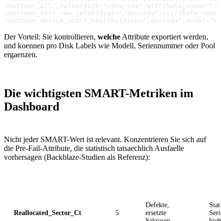
smartmon_attr_value{disk="/dev/sda",attribute_name="Cu
smartmon_attr_raw_value{disk="/dev/sda",attribute_name
smartmon_device_smart_healthy{disk="/dev/sda",model="W
Der Vorteil: Sie kontrollieren,
welche
Attribute exportiert werden,
und koennen pro Disk Labels wie Modell, Seriennummer oder Pool
ergaenzen.
Die wichtigsten SMART-Metriken im
Dashboard
Nicht jeder SMART-Wert ist relevant. Konzentrieren Sie sich auf
die Pre-Fail-Attribute, die statistisch tatsaechlich Ausfaelle
vorhersagen (Backblaze-Studien als Referenz):
Attribut
ID
Was es zeigt
Gra
Defekte,
Sta
Reallocated_Sector_Ct
5
ersetzte
Seri
Sektoren
high