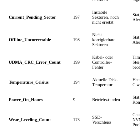
Instabile
Stat
Current_Pending_Sector
197
Sektoren, noch
Aler
nicht ersetzt
Nicht
Stat
Offline_Uncorrectable
198
korrigierbare
Aler
Sektoren
Kabel- oder
Time
UDMA_CRC_Error_Count
199
Controller-
Ste
Fehler
beo
Aktuelle Disk-
Hea
Temperature_Celsius
194
Temperatur
C w
Stat
Power_On_Hours
9
Betriebsstunden
Kon
Gau
SSD-
Wear_Leveling_Count
173
NV
Verschleiss
Poo