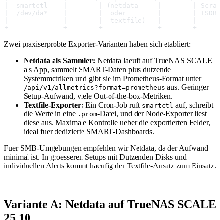
|  smartctl    |        | (netdata     |        | Scra
|  /dev/da*    |        |  oder        |        | TSDB
|              |        |  textfile)   |        |     
+--------------+        +--------------+        +-----
Zwei praxiserprobte Exporter-Varianten haben sich etabliert:
Netdata als Sammler:
Netdata laeuft auf TrueNAS SCALE
als App, sammelt SMART-Daten plus dutzende
Systemmetriken und gibt sie im Prometheus-Format unter
aus. Geringer
/api/v1/allmetrics?format=prometheus
Setup-Aufwand, viele Out-of-the-box-Metriken.
Textfile-Exporter:
Ein Cron-Job ruft
auf, schreibt
smartctl
die Werte in eine
-Datei, und der Node-Exporter liest
.prom
diese aus. Maximale Kontrolle ueber die exportierten Felder,
ideal fuer dedizierte SMART-Dashboards.
Fuer SMB-Umgebungen empfehlen wir Netdata, da der Aufwand
minimal ist. In groesseren Setups mit Dutzenden Disks und
individuellen Alerts kommt haeufig der Textfile-Ansatz zum Einsatz.
Variante A: Netdata auf TrueNAS SCALE
25.10