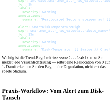
        expr
: 
increase(smartmon_attr_raw_value{attribu
        for
: 
1h
        labels
:
          severity
: 
warning
        annotations
:
          summary
: 
"Reallocated Sectors steigen auf {{
      - 
alert
: 
SmartDiskTemperatureHigh
        expr
: 
smartmon_attr_raw_value{attribute_name="
        for
: 
15m
        labels
:
          severity
: 
warning
        annotations
:
          summary
: 
"Disk-Temperatur {{ $value }} C auf
Wichtig ist die Trend-Regel mit
: Sie
increase(...[24h]) > 0
meldet jede
Verschlechterung
— selbst eine Reallocation von 0 auf
1. Damit erkennen Sie den Beginn der Degradation, nicht erst das
spaete Stadium.
Praxis-Workflow: Vom Alert zum Disk-
Tausch