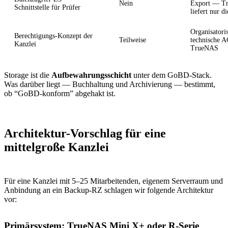
Nein
Export — T
Schnittstelle für Prüfer
liefert nur d
Organisatori
Berechtigungs-Konzept der
Teilweise
technische A
Kanzlei
TrueNAS
Storage ist die
Aufbewahrungsschicht
unter dem GoBD-Stack.
Was darüber liegt — Buchhaltung und Archivierung — bestimmt,
ob “GoBD-konform” abgehakt ist.
Architektur-Vorschlag für eine
mittelgroße Kanzlei
Für eine Kanzlei mit 5–25 Mitarbeitenden, eigenem Serverraum und
Anbindung an ein Backup-RZ schlagen wir folgende Architektur
vor:
Primärsystem: TrueNAS Mini X+ oder R-Serie