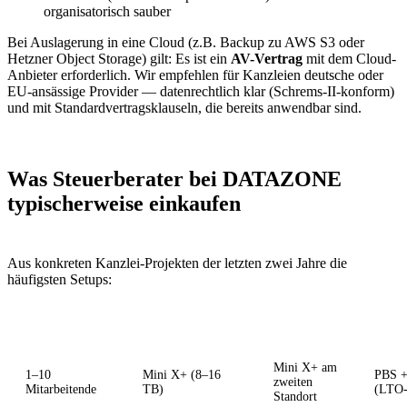
organisatorisch sauber
Bei Auslagerung in eine Cloud (z.B. Backup zu AWS S3 oder
Hetzner Object Storage) gilt: Es ist ein
AV-Vertrag
mit dem Cloud-
Anbieter erforderlich. Wir empfehlen für Kanzleien deutsche oder
EU-ansässige Provider — datenrechtlich klar (Schrems-II-konform)
und mit Standardvertragsklauseln, die bereits anwendbar sind.
Was Steuerberater bei DATAZONE
typischerweise einkaufen
Aus konkreten Kanzlei-Projekten der letzten zwei Jahre die
häufigsten Setups:
Kanzlei-Größe
Primär-TrueNAS
Replikation
Bac
Mini X+ am
1–10
Mini X+ (8–16
PBS +
zweiten
Mitarbeitende
TB)
(LTO-
Standort