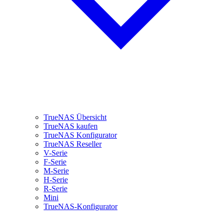
TrueNAS Übersicht
TrueNAS kaufen
TrueNAS Konfigurator
TrueNAS Reseller
V-Serie
F-Serie
M-Serie
H-Serie
R-Serie
Mini
TrueNAS-Konfigurator