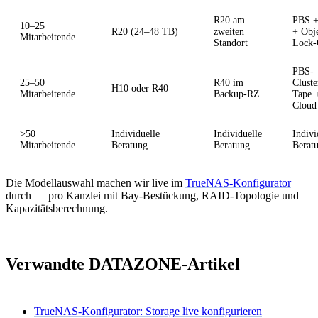
R20 am
PBS +
10–25
R20 (24–48 TB)
zweiten
+ Obje
Mitarbeitende
Standort
Lock-
PBS-
25–50
R40 im
Cluste
H10 oder R40
Mitarbeitende
Backup-RZ
Tape 
Cloud
>50
Individuelle
Individuelle
Indivi
Mitarbeitende
Beratung
Beratung
Berat
Die Modellauswahl machen wir live im
TrueNAS-Konfigurator
durch — pro Kanzlei mit Bay-Bestückung, RAID-Topologie und
Kapazitätsberechnung.
Verwandte DATAZONE-Artikel
TrueNAS-Konfigurator: Storage live konfigurieren