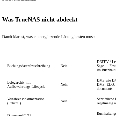
Was TrueNAS
nicht
abdeckt
Damit klar ist, was eine ergänzende Lösung leisten muss:
Anforderung
TrueNAS allein?
Was zusätzli
DATEV / Le
Buchungsdatenfestschreibung
Nein
Sage — Fest
im Buchhalt
DMS wie D
Belegarchiv mit
Nein
DMS, ELO, 
Aufbewahrungs-Lifecycle
documents
Verfahrensdokumentation
Schriftliche
Nein
(Pflicht!)
regelmäßig ak
Buchhaltung
Datenzugriff-Z3-