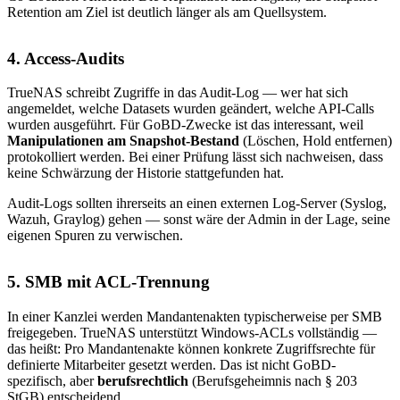
Retention am Ziel ist deutlich länger als am Quellsystem.
4. Access-Audits
TrueNAS schreibt Zugriffe in das Audit-Log — wer hat sich
angemeldet, welche Datasets wurden geändert, welche API-Calls
wurden ausgeführt. Für GoBD-Zwecke ist das interessant, weil
Manipulationen am Snapshot-Bestand
(Löschen, Hold entfernen)
protokolliert werden. Bei einer Prüfung lässt sich nachweisen, dass
keine Schwärzung der Historie stattgefunden hat.
Audit-Logs sollten ihrerseits an einen externen Log-Server (Syslog,
Wazuh, Graylog) gehen — sonst wäre der Admin in der Lage, seine
eigenen Spuren zu verwischen.
5. SMB mit ACL-Trennung
In einer Kanzlei werden Mandantenakten typischerweise per SMB
freigegeben. TrueNAS unterstützt Windows-ACLs vollständig —
das heißt: Pro Mandantenakte können konkrete Zugriffsrechte für
definierte Mitarbeiter gesetzt werden. Das ist nicht GoBD-
spezifisch, aber
berufsrechtlich
(Berufsgeheimnis nach § 203
StGB) entscheidend.