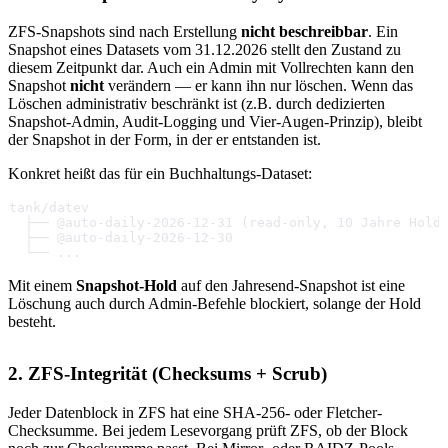
ZFS-Snapshots sind nach Erstellung
nicht beschreibbar
. Ein
Snapshot eines Datasets vom 31.12.2026 stellt den Zustand zu
diesem Zeitpunkt dar. Auch ein Admin mit Vollrechten kann den
Snapshot
nicht
verändern — er kann ihn nur löschen. Wenn das
Löschen administrativ beschränkt ist (z.B. durch dedizierten
Snapshot-Admin, Audit-Logging und Vier-Augen-Prinzip), bleibt
der Snapshot in der Form, in der er entstanden ist.
Konkret heißt das für ein Buchhaltungs-Dataset:
tank/datev
  ├── @auto-daily-2026-12-31 (read-only, 10 Jahre Hold
  ├── @auto-daily-2026-12-30
  └── ...
Mit einem
Snapshot-Hold
auf den Jahresend-Snapshot ist eine
Löschung auch durch Admin-Befehle blockiert, solange der Hold
besteht.
2. ZFS-Integrität (Checksums + Scrub)
Jeder Datenblock in ZFS hat eine SHA-256- oder Fletcher-
Checksumme. Bei jedem Lesevorgang prüft ZFS, ob der Block