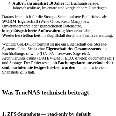
Aufbewahrungsfrist 10 Jahre
für Buchungsbelege,
Jahresabschlüsse, Inventare und vergleichbare Unterlagen
Daraus leiten sich für die Storage-Seite konkrete Bedürfnisse ab:
WORM-Eigenschaft
(Write Once, Read Many) bzw.
Unveränderbarkeit der gespeicherten Datensätze,
integritätsgesicherte Aufbewahrung
über zehn Jahre,
Wiederherstellbarkeit
im Zugriffsfall durch die Finanzverwaltung.
Wichtig: GoBD-Konformität ist
nie
ein Eigenschaft des Storage-
Systems allein. Sie ist eine
Eigenschaft des Gesamtsystems
aus
Buchhaltungssoftware (DATEV, Lexware, Sage etc.),
Archivierungslösung (DATEV-DMS, ELO, d.velop documents etc.)
und Storage. Der Prüfer testet,
ob Buchungsdaten unveränderbar
sind, nachdem sie festgeschrieben wurden
— nicht, wie viele
Snapshots ZFS hält.
Was TrueNAS technisch beiträgt
1. ZFS-Snapshots — read-only by default