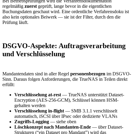
Bei Betriebsprüfungen wird die Verfahrensdokumentation
regelmäßig
zuerst
geprüft, lange bevor in die eigentlichen
Buchungsdaten geschaut wird. Eine ordentliche Verfahrensdoku ist
also kein optionales Beiwerk — sie ist der Filter, durch den die
Prüfung läuft.
DSGVO-Aspekte: Auftragsverarbeitung
und Verschlüsselung
Mandantendaten sind in aller Regel
personenbezogen
im DSGVO-
Sinn. Daraus folgen Anforderungen, die TrueNAS in Teilen direkt
erfüllt:
Verschlüsselung at-rest
— TrueNAS unterstützt Dataset-
Encryption (AES-256-GCM), Schlüssel können HSM-
gehalten werden
Verschlüsselung in-flight
— SMB 3.1.1 verschlüsselt
automatisch, iSCSI über IPsec oder dedizierte VLANs
Zugriffs-Logging
— siehe oben
Löschkonzept nach Mandanten-Ende
— über Dataset-
Strukturen (“ein Dataset pro Mandant”) wird das