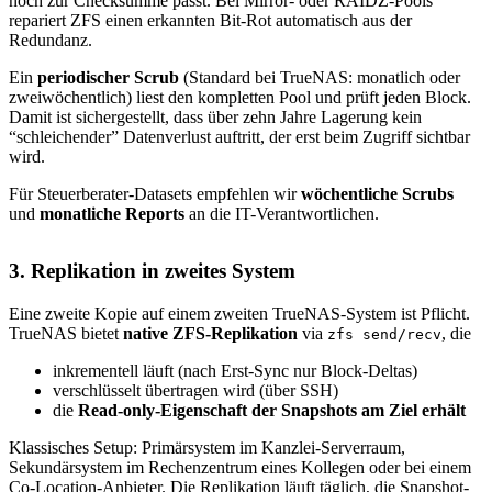
noch zur Checksumme passt. Bei Mirror- oder RAIDZ-Pools
repariert ZFS einen erkannten Bit-Rot automatisch aus der
Redundanz.
Ein
periodischer Scrub
(Standard bei TrueNAS: monatlich oder
zweiwöchentlich) liest den kompletten Pool und prüft jeden Block.
Damit ist sichergestellt, dass über zehn Jahre Lagerung kein
“schleichender” Datenverlust auftritt, der erst beim Zugriff sichtbar
wird.
Für Steuerberater-Datasets empfehlen wir
wöchentliche Scrubs
und
monatliche Reports
an die IT-Verantwortlichen.
3. Replikation in zweites System
Eine zweite Kopie auf einem zweiten TrueNAS-System ist Pflicht.
TrueNAS bietet
native ZFS-Replikation
via
, die
zfs send/recv
inkrementell läuft (nach Erst-Sync nur Block-Deltas)
verschlüsselt übertragen wird (über SSH)
die
Read-only-Eigenschaft der Snapshots am Ziel erhält
Klassisches Setup: Primärsystem im Kanzlei-Serverraum,
Sekundärsystem im Rechenzentrum eines Kollegen oder bei einem
Co-Location-Anbieter. Die Replikation läuft täglich, die Snapshot-