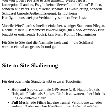
Wer von OpenVPN-Site-to-Site umsteigt: WireGuard ist
konzeptionell anders. Es gibt keine “Server”- und “Client”-Rollen,
sondern nur Peers. Es gibt keine separate TLS-Initiierung, sondern
Schlüssel-basierte Authentifizierung. Es gibt keine
Konfigurationsdatei pro Verbindung, sondern Peer-Listen.
Vorteile WireGuard: schneller, einfacher, weniger State zum Pflegen.
Nachteile: kein Username/Passwort-Login (für Road-Warrior-VPNs
braucht es ergänzende Tools), kein Push-Konfig-Mechanismus.
Für Site-to-Site sind die Nachteile irrelevant — die Schlüssel
werden einmal ausgetauscht und gut.
Site-to-Site-Skalierung
Für drei oder mehr Standorte gibt es zwei Topologien:
Hub-and-Spoke
: zentrale OPNsense (z.B. Hauptbüro) als
Hub, alle Filialen als Spokes. Einfach zu warten, aber Hub als
Single-Point-of-Failure.
Full Mesh
: jede Filiale hat eine Tunnel-Verbindung zu jeder
anderen. Robuster, aber Konfigurations-Aufwand wächst