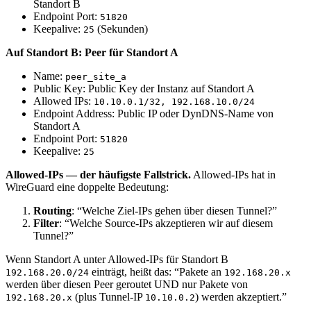
Standort B
Endpoint Port:
51820
Keepalive:
(Sekunden)
25
Auf Standort B: Peer für Standort A
Name:
peer_site_a
Public Key: Public Key der Instanz auf Standort A
Allowed IPs:
10.10.0.1/32, 192.168.10.0/24
Endpoint Address: Public IP oder DynDNS-Name von
Standort A
Endpoint Port:
51820
Keepalive:
25
Allowed-IPs — der häufigste Fallstrick.
Allowed-IPs hat in
WireGuard eine doppelte Bedeutung:
Routing
: “Welche Ziel-IPs gehen über diesen Tunnel?”
Filter
: “Welche Source-IPs akzeptieren wir auf diesem
Tunnel?”
Wenn Standort A unter Allowed-IPs für Standort B
einträgt, heißt das: “Pakete an
192.168.20.0/24
192.168.20.x
werden über diesen Peer geroutet UND nur Pakete von
(plus Tunnel-IP
) werden akzeptiert.”
192.168.20.x
10.10.0.2