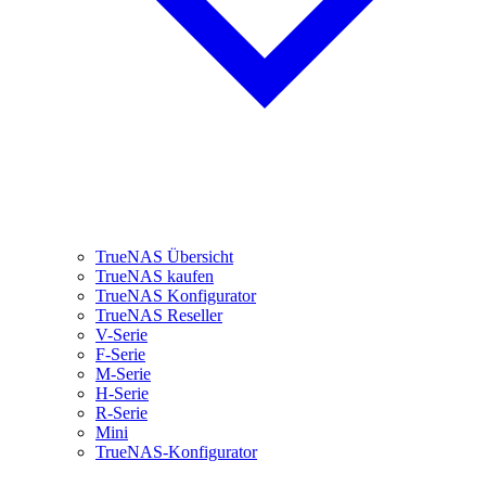
TrueNAS Übersicht
TrueNAS kaufen
TrueNAS Konfigurator
TrueNAS Reseller
V-Serie
F-Serie
M-Serie
H-Serie
R-Serie
Mini
TrueNAS-Konfigurator