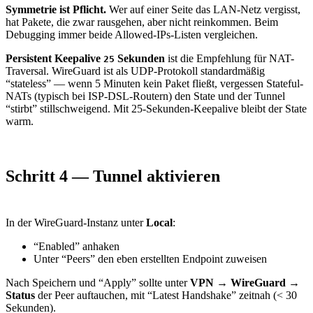
Symmetrie ist Pflicht.
Wer auf einer Seite das LAN-Netz vergisst,
hat Pakete, die zwar rausgehen, aber nicht reinkommen. Beim
Debugging immer beide Allowed-IPs-Listen vergleichen.
Persistent Keepalive
Sekunden
ist die Empfehlung für NAT-
25
Traversal. WireGuard ist als UDP-Protokoll standardmäßig
“stateless” — wenn 5 Minuten kein Paket fließt, vergessen Stateful-
NATs (typisch bei ISP-DSL-Routern) den State und der Tunnel
“stirbt” stillschweigend. Mit 25-Sekunden-Keepalive bleibt der State
warm.
Schritt 4 — Tunnel aktivieren
In der WireGuard-Instanz unter
Local
:
“Enabled” anhaken
Unter “Peers” den eben erstellten Endpoint zuweisen
Nach Speichern und “Apply” sollte unter
VPN → WireGuard →
Status
der Peer auftauchen, mit “Latest Handshake” zeitnah (< 30
Sekunden).