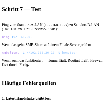
Schritt 7 — Test
Ping vom Standort-A-LAN (
) zu Standort-B-LAN
192.168.10.x
(
= OPNsense-Filiale):
192.168.20.1
ping
 192.168.20.1
Wenn das geht: SMB-Share auf einem Filiale-Server prüfen:
smbclient
 -L
 //192.168.20.10
 -U
 benutzer
Wenn auch das funktioniert — Tunnel läuft, Routing greift, Firewall
lässt durch. Fertig.
Häufige Fehlerquellen
1. Latest Handshake bleibt leer