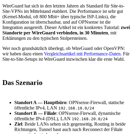
WireGuard hat sich in den letzten Jahren als Standard für Site-to-
Site-VPNs im Mittelstand etabliert. Die Performance ist sehr gut
(Kernel-Modul, oft 800 Mbit+ über typische ISP-Links), die
Konfiguration ist überschaubar, und auf OPNsense ist die
Integration ausgereift. Dieser Artikel ist ein konkretes Tutorial:
zwei
Standorte per WireGuard verbinden, in 30 Minuten
, mit
Erklärungen zu den typischen Stolpersteinen.
Wer noch grundsätzlich überlegt, ob WireGuard oder OpenVPN:
wir haben dazu einen
Vergleichsartikel mit Performance-Daten
. Für
Site-to-Site-Setups ist WireGuard inzwischen klar die erste Wahl.
Das Szenario
Standort A — Hauptbüro
: OPNsense-Firewall, statische
öffentliche IPv4, LAN
192.168.10.0/24
Standort B — Filiale
: OPNsense-Firewall, dynamische
öffentliche IPv4 (DSL), LAN
192.168.20.0/24
Ziel
: Beide LANs sehen sich gegenseitig, Routing in beide
Richtungen, Tunnel baut auch nach Reconnect der Filiale