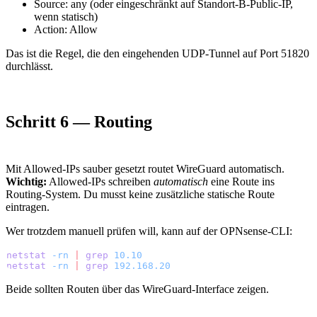
Source: any (oder eingeschränkt auf Standort-B-Public-IP,
wenn statisch)
Action: Allow
Das ist die Regel, die den eingehenden UDP-Tunnel auf Port 51820
durchlässt.
Schritt 6 — Routing
Mit Allowed-IPs sauber gesetzt routet WireGuard automatisch.
Wichtig:
Allowed-IPs schreiben
automatisch
eine Route ins
Routing-System. Du musst keine zusätzliche statische Route
eintragen.
Wer trotzdem manuell prüfen will, kann auf der OPNsense-CLI:
netstat
 -rn
 |
 grep
 10.10
netstat
 -rn
 |
 grep
 192.168.20
Beide sollten Routen über das WireGuard-Interface zeigen.