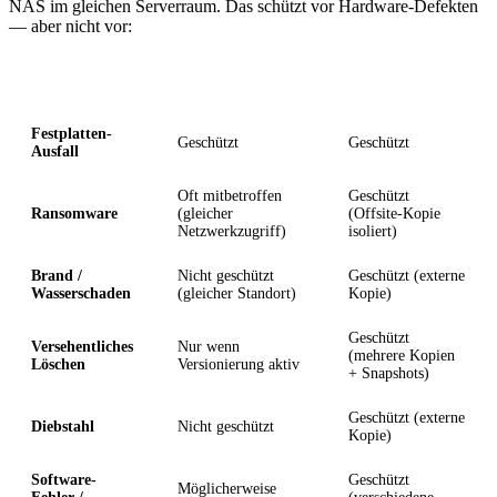
NAS im gleichen Serverraum. Das schützt vor Hardware-Defekten
— aber nicht vor:
Risiko
Einfaches Backup
3-2-1 Backup
Festplatten-
Geschützt
Geschützt
Ausfall
Oft mitbetroffen
Geschützt
Ransomware
(gleicher
(Offsite-Kopie
Netzwerkzugriff)
isoliert)
Brand /
Nicht geschützt
Geschützt (externe
Wasserschaden
(gleicher Standort)
Kopie)
Geschützt
Versehentliches
Nur wenn
(mehrere Kopien
Löschen
Versionierung aktiv
+ Snapshots)
Geschützt (externe
Diebstahl
Nicht geschützt
Kopie)
Software-
Geschützt
Möglicherweise