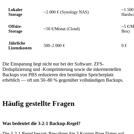
Lokaler
~1.500
~2.000 € (Synology NAS)
Storage
Hardwa
Offsite-
~5 €/M
~50 €/Monat (Cloud)
Storage
Box)
Jährliche
500–2.000 €
0 €
Lizenzkosten
Die Einsparung liegt nicht nur bei der Software. ZFS-
Deduplizierung und -Komprimierung sowie die inkrementellen
Backups von PBS reduzieren den benötigten Speicherplatz
erheblich — oft um 50–80 % gegenüber vollständigen Backups.
Häufig gestellte Fragen
Was bedeutet die 3-2-1 Backup-Regel?
Die 3-2-1 Regel besagt: Bewahren Sie 3 Kopien Ihrer Daten auf,