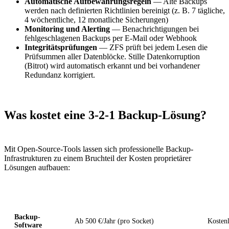
Automatische Aufbewahrungsregeln
— Alte Backups
werden nach definierten Richtlinien bereinigt (z. B. 7 tägliche,
4 wöchentliche, 12 monatliche Sicherungen)
Monitoring und Alerting
— Benachrichtigungen bei
fehlgeschlagenen Backups per E-Mail oder Webhook
Integritätsprüfungen
— ZFS prüft bei jedem Lesen die
Prüfsummen aller Datenblöcke. Stille Datenkorruption
(Bitrot) wird automatisch erkannt und bei vorhandener
Redundanz korrigiert.
Was kostet eine 3-2-1 Backup-Lösung?
Mit Open-Source-Tools lassen sich professionelle Backup-
Infrastrukturen zu einem Bruchteil der Kosten proprietärer
Lösungen aufbauen:
Komponente
Proprietär (z. B. Veeam + Synology)
Open 
Backup-
Ab 500 €/Jahr (pro Socket)
Kosten
Software