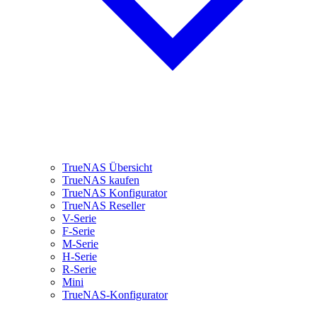
TrueNAS Übersicht
TrueNAS kaufen
TrueNAS Konfigurator
TrueNAS Reseller
V-Serie
F-Serie
M-Serie
H-Serie
R-Serie
Mini
TrueNAS-Konfigurator