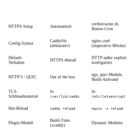
Aspekt
Caddy
Nginx + certbot
certbot/acme.sh,
HTTPS-Setup
Automatisch
Renew-Cron
Caddyfile
nginx.conf
Config-Syntax
(deklarativ)
(imperative Blöcke)
Default-
HTTP außer explizit
HTTPS überall
Verhalten
konfiguriert
ngx_quic-Module,
HTTP/3 / QUIC
Out of the box
Build-Aufwand
TLS-
In
In
Schlüsselmaterial
/var/lib/caddy
/etc/letsencrypt
Hot-Reload
caddy reload
nginx -s reload
Build-Time
Plugin-Modell
Dynamic Modules
(xcaddy)