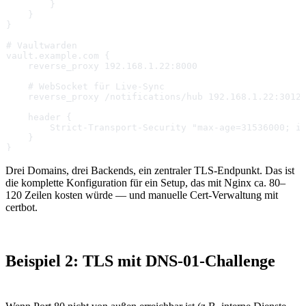
        }
    }
}
# Vaultwarden
vault.example.com {
    reverse_proxy 192.168.1.22:8000
    # WebSocket für Live-Sync
    reverse_proxy /notifications/hub 192.168.1.22:3012
    header {
        Strict-Transport-Security "max-age=31536000; i
    }
}
Drei Domains, drei Backends, ein zentraler TLS-Endpunkt. Das ist
die komplette Konfiguration für ein Setup, das mit Nginx ca. 80–
120 Zeilen kosten würde — und manuelle Cert-Verwaltung mit
certbot.
Beispiel 2: TLS mit DNS-01-Challenge