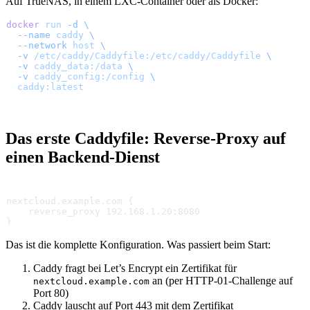
Auf TrueNAS, in einem LXC-Container oder als Docker:
docker
 run
 -d
 \
  --name
 caddy
 \
  --network
 host
 \
  -v
 /etc/caddy/Caddyfile:/etc/caddy/Caddyfile
 \
  -v
 caddy_data:/data
 \
  -v
 caddy_config:/config
 \
  caddy:latest
Das erste Caddyfile: Reverse-Proxy auf
einen Backend-Dienst
nextcloud.example.com {
    reverse_proxy 192.168.1.20:8080
}
Das ist die komplette Konfiguration. Was passiert beim Start:
Caddy fragt bei Let’s Encrypt ein Zertifikat für
an (per HTTP-01-Challenge auf
nextcloud.example.com
Port 80)
Caddy lauscht auf Port 443 mit dem Zertifikat