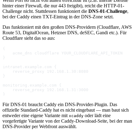
Wenn Port 80 nicht von außen erreichbar ist (z.B. interne Dienste
hinter einer Firewall, die nur 443 freigibt), reicht die HTTP-01-
Challenge nicht. Stattdessen funktioniert die
DNS-01-Challenge
,
bei der Caddy einen TXT-Eintrag in der DNS-Zone setzt.
Das funktioniert mit den großen DNS-Providern (Cloudflare, AWS
Route 53, DigitalOcean, Hetzner DNS, deSEC, Gandi etc.). Für
Cloudflare sieht das so aus:
{
    acme_dns cloudflare YOUR_CLOUDFLARE_API_TOKEN
}
intranet.example.com {
    reverse_proxy 192.168.1.30:8080
}
monitoring.example.com {
    reverse_proxy 192.168.1.31:3000
}
Für DNS-01 braucht Caddy ein DNS-Provider-Plugin. Das
offizielle Standard-Caddy hat es nicht eingebaut — man baut sich
entweder eine eigene Variante mit
oder lädt eine
xcaddy
vorgefertigte Variante von der Caddy-Download-Seite, bei der man
DNS-Provider per Webfront auswählt.