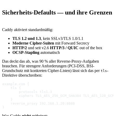
Sicherheits-Defaults — und ihre Grenzen
Caddy aktiviert standardmäßig:
TLS 1.2 und 1.3
, kein SSLv3/TLS 1.0/1.1
Moderne Cipher-Suiten
mit Forward Secrecy
HTTP/2
und seit v2.6
HTTP/3 / QUIC
out of the box
OCSP-Stapling
automatisch
Das deckt das ab, was 90 % aller Reverse-Proxy-Aufgaben
brauchen. Für strengere Anforderungen (PCI-DSS, BSI-
Grundschutz mit konkreten Cipher-Listen) lässt sich das per
-
tls
Direktive überschreiben:
example.com {
    tls {
        protocols tls1.3
        ciphers TLS_AES_256_GCM_SHA384 TLS_AES_128_GCM
    }
    reverse_proxy 192.168.1.20:8080
}
Was Caddy
nicht
mitbringt: