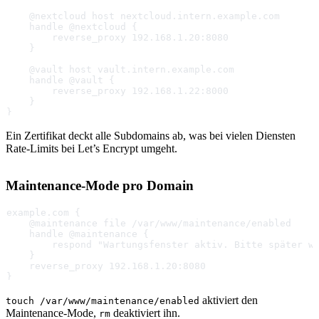
    @nextcloud host nextcloud.intern.example.com
    handle @nextcloud {
        reverse_proxy 192.168.1.20:8080
    }
    @vault host vault.intern.example.com
    handle @vault {
        reverse_proxy 192.168.1.22:8000
    }
}
Ein Zertifikat deckt alle Subdomains ab, was bei vielen Diensten
Rate-Limits bei Let’s Encrypt umgeht.
Maintenance-Mode pro Domain
example.com {
    @maintenance file /var/www/maintenance/enabled
    handle @maintenance {
        respond "Wartungsfenster aktiv. Bitte später w
    }
    reverse_proxy 192.168.1.20:8080
}
aktiviert den
touch /var/www/maintenance/enabled
Maintenance-Mode,
deaktiviert ihn.
rm