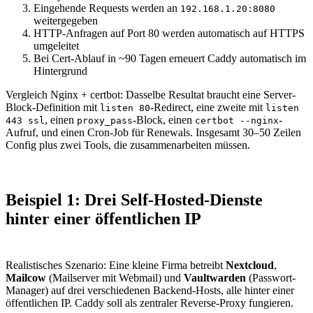
Eingehende Requests werden an
192.168.1.20:8080
weitergegeben
HTTP-Anfragen auf Port 80 werden automatisch auf HTTPS
umgeleitet
Bei Cert-Ablauf in ~90 Tagen erneuert Caddy automatisch im
Hintergrund
Vergleich Nginx + certbot: Dasselbe Resultat braucht eine Server-
Block-Definition mit
-Redirect, eine zweite mit
listen 80
listen
, einen
-Block, einen
-
443 ssl
proxy_pass
certbot --nginx
Aufruf, und einen Cron-Job für Renewals. Insgesamt 30–50 Zeilen
Config plus zwei Tools, die zusammenarbeiten müssen.
Beispiel 1: Drei Self-Hosted-Dienste
hinter einer öffentlichen IP
Realistisches Szenario: Eine kleine Firma betreibt
Nextcloud
,
Mailcow
(Mailserver mit Webmail) und
Vaultwarden
(Passwort-
Manager) auf drei verschiedenen Backend-Hosts, alle hinter einer
öffentlichen IP. Caddy soll als zentraler Reverse-Proxy fungieren.