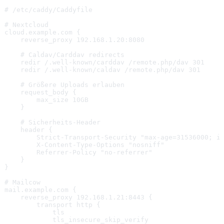
# /etc/caddy/Caddyfile
# Nextcloud
cloud.example.com {
    reverse_proxy 192.168.1.20:8080
    # Caldav/Carddav redirects
    redir /.well-known/carddav /remote.php/dav 301
    redir /.well-known/caldav /remote.php/dav 301
    # Größere Uploads erlauben
    request_body {
        max_size 10GB
    }
    # Sicherheits-Header
    header {
        Strict-Transport-Security "max-age=31536000; i
        X-Content-Type-Options "nosniff"
        Referrer-Policy "no-referrer"
    }
}
# Mailcow
mail.example.com {
    reverse_proxy 192.168.1.21:8443 {
        transport http {
            tls
            tls_insecure_skip_verify