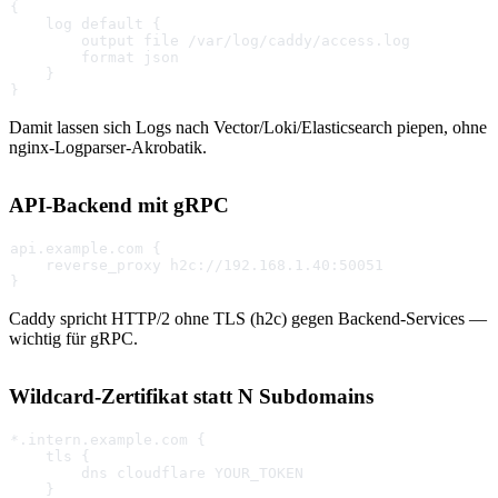
{
    log default {
        output file /var/log/caddy/access.log
        format json
    }
}
Damit lassen sich Logs nach Vector/Loki/Elasticsearch piepen, ohne
nginx-Logparser-Akrobatik.
API-Backend mit gRPC
api.example.com {
    reverse_proxy h2c://192.168.1.40:50051
}
Caddy spricht HTTP/2 ohne TLS (h2c) gegen Backend-Services —
wichtig für gRPC.
Wildcard-Zertifikat statt N Subdomains
*.intern.example.com {
    tls {
        dns cloudflare YOUR_TOKEN
    }