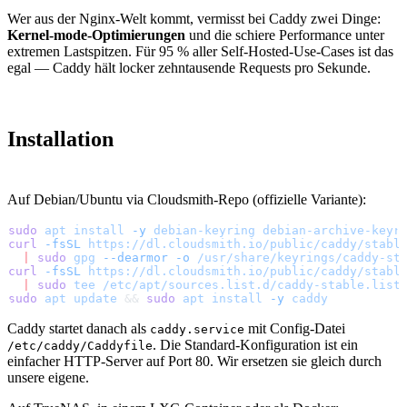
Wer aus der Nginx-Welt kommt, vermisst bei Caddy zwei Dinge:
Kernel-mode-Optimierungen
und die schiere Performance unter
extremen Lastspitzen. Für 95 % aller Self-Hosted-Use-Cases ist das
egal — Caddy hält locker zehntausende Requests pro Sekunde.
Installation
Auf Debian/Ubuntu via Cloudsmith-Repo (offizielle Variante):
sudo
 apt
 install
 -y
 debian-keyring
 debian-archive-keyr
curl
 -fsSL
 https://dl.cloudsmith.io/public/caddy/stabl
  |
 sudo
 gpg
 --dearmor
 -o
 /usr/share/keyrings/caddy-st
curl
 -fsSL
 https://dl.cloudsmith.io/public/caddy/stabl
  |
 sudo
 tee
 /etc/apt/sources.list.d/caddy-stable.list
sudo
 apt
 update
 && 
sudo
 apt
 install
 -y
 caddy
Caddy startet danach als
mit Config-Datei
caddy.service
. Die Standard-Konfiguration ist ein
/etc/caddy/Caddyfile
einfacher HTTP-Server auf Port 80. Wir ersetzen sie gleich durch
unsere eigene.