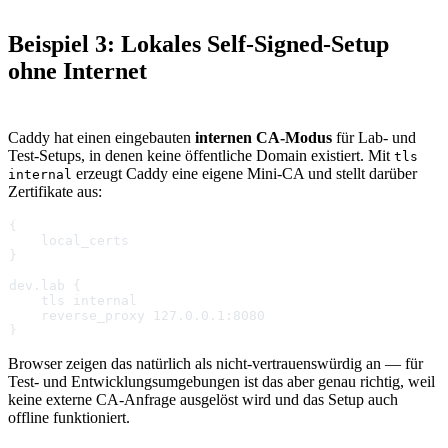
Beispiel 3: Lokales Self-Signed-Setup
ohne Internet
Caddy hat einen eingebauten
internen CA-Modus
für Lab- und
Test-Setups, in denen keine öffentliche Domain existiert. Mit
tls
erzeugt Caddy eine eigene Mini-CA und stellt darüber
internal
Zertifikate aus:
{
    local_certs
}
dev.lab {
    tls internal
    reverse_proxy 127.0.0.1:8080
}
Browser zeigen das natürlich als nicht-vertrauenswürdig an — für
Test- und Entwicklungsumgebungen ist das aber genau richtig, weil
keine externe CA-Anfrage ausgelöst wird und das Setup auch
offline funktioniert.