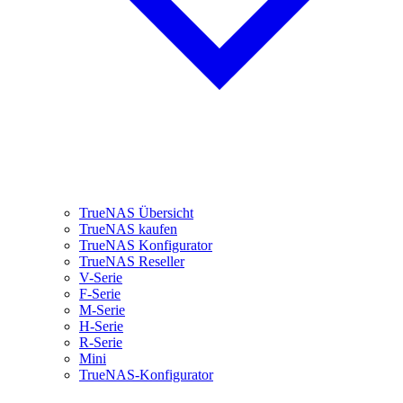
TrueNAS Übersicht
TrueNAS kaufen
TrueNAS Konfigurator
TrueNAS Reseller
V-Serie
F-Serie
M-Serie
H-Serie
R-Serie
Mini
TrueNAS-Konfigurator