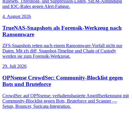
Rulesets, Threshold- und Suppression-Listen, SIEM-Anbindung
und IOC-Rules gegen Alert-Fatigue.
4. August 2026
TrueNAS-Snapshots als Forensik-Werkzeug nach
Ransomware
ZFS-Snapshots retten nach einem Ransomware-Vorfall nicht nur
Daten. Mit zfs diff, Snapshot-Timeline und Chain of Custody
werden sie zum Forensik-Werkzeug.
29. Juli 2026
OPNsense CrowdSec: Community-Blocklist gegen
Bots und Bruteforce
CrowdSec auf OPNsense: verhaltensbasierte Angriffserkennung mit
Community-Blocklist gegen Bots, Bruteforce und Scanner —
Setup, Bouncer, Suricata-Integration.