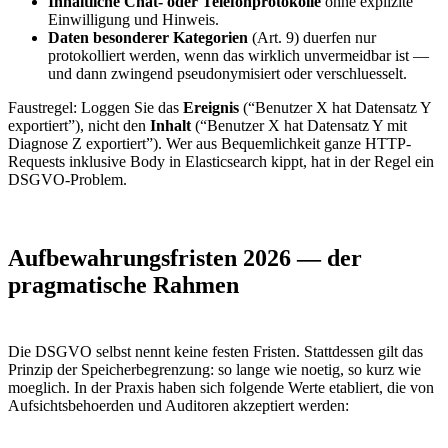
Inhaltliche Chat- oder Telefonprotokolle
ohne explizite
Einwilligung und Hinweis.
Daten besonderer Kategorien
(Art. 9) duerfen nur
protokolliert werden, wenn das wirklich unvermeidbar ist —
und dann zwingend pseudonymisiert oder verschluesselt.
Faustregel: Loggen Sie das
Ereignis
(“Benutzer X hat Datensatz Y
exportiert”), nicht den
Inhalt
(“Benutzer X hat Datensatz Y mit
Diagnose Z exportiert”). Wer aus Bequemlichkeit ganze HTTP-
Requests inklusive Body in Elasticsearch kippt, hat in der Regel ein
DSGVO-Problem.
Aufbewahrungsfristen 2026 — der
pragmatische Rahmen
Die DSGVO selbst nennt keine festen Fristen. Stattdessen gilt das
Prinzip der Speicherbegrenzung: so lange wie noetig, so kurz wie
moeglich. In der Praxis haben sich folgende Werte etabliert, die von
Aufsichtsbehoerden und Auditoren akzeptiert werden: