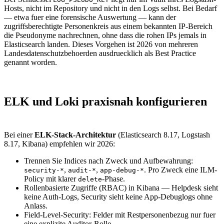
Hosts, nicht im Repository und nicht in den Logs selbst. Bei Bedarf
— etwa fuer eine forensische Auswertung — kann der
zugriffsberechtigte Personenkreis aus einem bekannten IP-Bereich
die Pseudonyme nachrechnen, ohne dass die rohen IPs jemals in
Elasticsearch landen. Dieses Vorgehen ist 2026 von mehreren
Landesdatenschutzbehoerden ausdruecklich als Best Practice
genannt worden.
ELK und Loki praxisnah konfigurieren
Bei einer
ELK-Stack-Architektur
(Elasticsearch 8.17, Logstash
8.17, Kibana) empfehlen wir 2026:
Trennen Sie Indices nach Zweck und Aufbewahrung:
,
,
. Pro Zweck eine ILM-
security-*
audit-*
app-debug-*
Policy mit klarer
-Phase.
delete
Rollenbasierte Zugriffe (RBAC) in Kibana — Helpdesk sieht
keine Auth-Logs, Security sieht keine App-Debuglogs ohne
Anlass.
Field-Level-Security: Felder mit Restpersonenbezug nur fuer
eine explizite Auditor-Rolle.