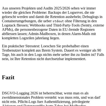
Aus unseren Projekten und Audits 2025/2026 sehen wir immer
wieder die gleichen Probleme: Backups der Logserver, die nie
geloescht werden und damit die Retention aushebeln; Debuglogs in
Containerumgebungen, die ueber
ohne Filterung in den
stdout
Logstack fliessen; Webhooks und Third-Party-Tools (Sentry, externe
APMs), die personenbezogene Daten in EU-fremde Regionen
abfliessen lassen; Admin-Mailboxen, in denen Alarm-Mails mit
kompletten Logzeilen jahrelang liegen.
Ein praktischer Stresstest: Loeschen Sie probehalber einen
Testbenutzer komplett aus Ihrem System. Dauert es weniger als 90
Tage, bis auch in den Logs nichts mehr ueber ihn zu finden ist? Falls
nein, ist Ihre Retention nicht durchsetzbar implementiert.
Fazit
DSGVO-Logging 2026 ist beherrschbar, wenn man es als
zweidimensionales Problem versteht: was muss rein, und was darf
nicht rein. Pflicht-Logs fuer Authentifizierung, privilegierte
Aktionen und Datenzugriffe; harte Tabus bei Mailbodies,