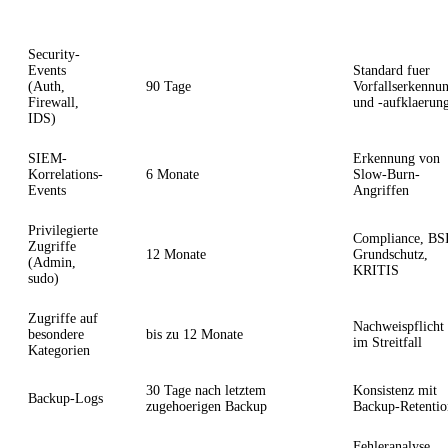
Logtyp
Empfohlene Aufbewahrung
Begruendung
Security-
Events
Standard fuer
(Auth,
90 Tage
Vorfallserkennu
Firewall,
und -aufklaerun
IDS)
SIEM-
Erkennung von
Korrelations-
6 Monate
Slow-Burn-
Events
Angriffen
Privilegierte
Compliance, BS
Zugriffe
12 Monate
Grundschutz,
(Admin,
KRITIS
sudo)
Zugriffe auf
Nachweispflicht
besondere
bis zu 12 Monate
im Streitfall
Kategorien
30 Tage nach letztem
Konsistenz mit
Backup-Logs
zugehoerigen Backup
Backup-Retentio
Fehleranalyse,