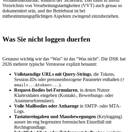
Verhaltenskontrolle, sondern der Sicherheit. Das muss in Ihrem
Verzeichnis von Verarbeitungstaetigkeiten (VVT) auch genau so
dokumentiert sein, und der Betriebsrat ist bei
mitbestimmungspflichtigen Aspekten zwingend einzubeziehen.
Was Sie nicht loggen duerfen
Genauso wichtig wie das “Was” ist das “Was nicht”. Die DSK hat
2026 mehrere typische Verstoesse explizit benannt:
Vollstaendige URLs mit Query-Strings
, die Tokens,
Session-IDs oder personenbezogene Parameter enthalten (
?
).
email=...&token=...
Request-Bodies bei Formularen
, in denen Nutzer
Klartextdaten eingeben (Kontakt-, Bewerbungs- oder
Anamneseformulare).
Volle Mailbodies oder Anhaenge
in SMTP- oder MTA-
Logs.
Tastatureingaben und Mausbewegungen
(Keylogging)
ausser im eng begrenzten forensischen Einzelfall mit
Rechtsgrundlage.