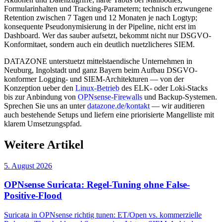
Formularinhalten und Tracking-Parametern; technisch erzwungene
Retention zwischen 7 Tagen und 12 Monaten je nach Logtyp;
konsequente Pseudonymisierung in der Pipeline, nicht erst im
Dashboard. Wer das sauber aufsetzt, bekommt nicht nur DSGVO-
Konformitaet, sondern auch ein deutlich nuetzlicheres SIEM.
DATAZONE unterstuetzt mittelstaendische Unternehmen in
Neuburg, Ingolstadt und ganz Bayern beim Aufbau DSGVO-
konformer Logging- und SIEM-Architekturen — von der
Konzeption ueber den
Linux-Betrieb
des ELK- oder Loki-Stacks
bis zur Anbindung von
OPNsense-Firewalls
und Backup-Systemen.
Sprechen Sie uns an unter
datazone.de/kontakt
— wir auditieren
auch bestehende Setups und liefern eine priorisierte Mangelliste mit
klarem Umsetzungspfad.
Weitere Artikel
5. August 2026
OPNsense Suricata: Regel-Tuning ohne False-
Positive-Flood
Suricata in OPNsense richtig tunen: ET/Open vs. kommerzielle