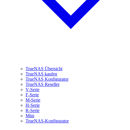
TrueNAS Übersicht
TrueNAS kaufen
TrueNAS Konfigurator
TrueNAS Reseller
V-Serie
F-Serie
M-Serie
H-Serie
R-Serie
Mini
TrueNAS-Konfigurator