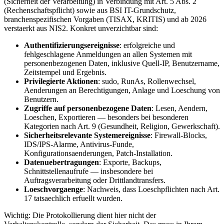
(Sicherheit der Verarbeitung) in Verbindung mit Art. 5 Abs. 2
(Rechenschaftspflicht) sowie aus BSI IT-Grundschutz,
branchenspezifischen Vorgaben (TISAX, KRITIS) und ab 2026
verstaerkt aus NIS2. Konkret unverzichtbar sind:
Authentifizierungsereignisse
: erfolgreiche und
fehlgeschlagene Anmeldungen an allen Systemen mit
personenbezogenen Daten, inklusive Quell-IP, Benutzername,
Zeitstempel und Ergebnis.
Privilegierte Aktionen
: sudo, RunAs, Rollenwechsel,
Aenderungen an Berechtigungen, Anlage und Loeschung von
Benutzern.
Zugriffe auf personenbezogene Daten
: Lesen, Aendern,
Loeschen, Exportieren — besonders bei besonderen
Kategorien nach Art. 9 (Gesundheit, Religion, Gewerkschaft).
Sicherheitsrelevante Systemereignisse
: Firewall-Blocks,
IDS/IPS-Alarme, Antivirus-Funde,
Konfigurationsaenderungen, Patch-Installation.
Datenuebertragungen
: Exporte, Backups,
Schnittstellenaufrufe — insbesondere bei
Auftragsverarbeitung oder Drittlandtransfers.
Loeschvorgaenge
: Nachweis, dass Loeschpflichten nach Art.
17 tatsaechlich erfuellt wurden.
Wichtig: Die Protokollierung dient hier nicht der