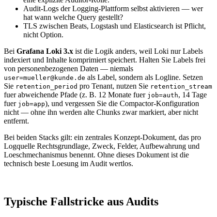
Audit-Logs der Logging-Plattform selbst aktivieren — wer
hat wann welche Query gestellt?
TLS zwischen Beats, Logstash und Elasticsearch ist Pflicht,
nicht Option.
Bei
Grafana Loki 3.x
ist die Logik anders, weil Loki nur Labels
indexiert und Inhalte komprimiert speichert. Halten Sie Labels frei
von personenbezogenen Daten — niemals
als Label, sondern als Logline. Setzen
user=mueller@kunde.de
Sie
pro Tenant, nutzen Sie
retention_period
retention_stream
fuer abweichende Pfade (z. B. 12 Monate fuer
, 14 Tage
job=auth
fuer
), und vergessen Sie die Compactor-Konfiguration
job=app
nicht — ohne ihn werden alte Chunks zwar markiert, aber nicht
entfernt.
Bei beiden Stacks gilt: ein zentrales Konzept-Dokument, das pro
Logquelle Rechtsgrundlage, Zweck, Felder, Aufbewahrung und
Loeschmechanismus benennt. Ohne dieses Dokument ist die
technisch beste Loesung im Audit wertlos.
Typische Fallstricke aus Audits