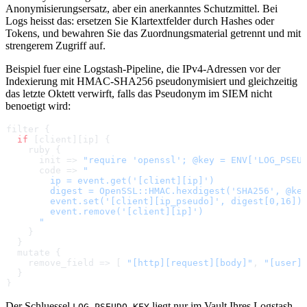
Anonymisierungsersatz, aber ein anerkanntes Schutzmittel. Bei
Logs heisst das: ersetzen Sie Klartextfelder durch Hashes oder
Tokens, und bewahren Sie das Zuordnungsmaterial getrennt und mit
strengerem Zugriff auf.
Beispiel fuer eine Logstash-Pipeline, die IPv4-Adressen vor der
Indexierung mit HMAC-SHA256 pseudonymisiert und gleichzeitig
das letzte Oktett verwirft, falls das Pseudonym im SIEM nicht
benoetigt wird:
filter {
  if
 [client][ip] {
    ruby {
      init => 
"require 'openssl'; @key = ENV['LOG_PSEU
      code => 
"
        ip = event.get('[client][ip]')
        digest = OpenSSL::HMAC.hexdigest('SHA256', @ke
        event.set('[client][ip_pseudo]', digest[0,16])
        event.remove('[client][ip]')
      "
    }
  }
  mutate {
    remove_field => [ 
"[http][request][body]"
, 
"[user]
  }
}
Der Schluessel
liegt nur im Vault Ihres Logstash-
LOG_PSEUDO_KEY