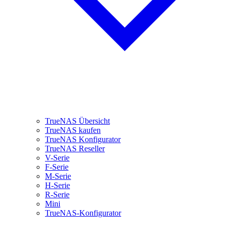
TrueNAS Übersicht
TrueNAS kaufen
TrueNAS Konfigurator
TrueNAS Reseller
V-Serie
F-Serie
M-Serie
H-Serie
R-Serie
Mini
TrueNAS-Konfigurator