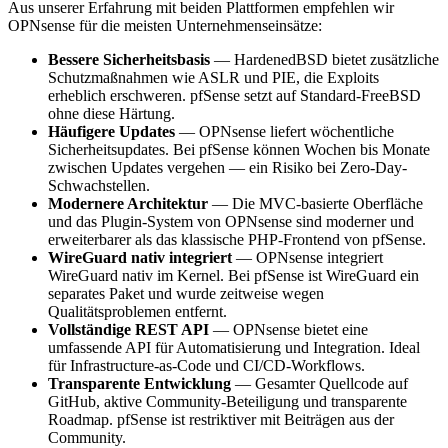
Aus unserer Erfahrung mit beiden Plattformen empfehlen wir
OPNsense für die meisten Unternehmenseinsätze:
Bessere Sicherheitsbasis
— HardenedBSD bietet zusätzliche
Schutzmaßnahmen wie ASLR und PIE, die Exploits
erheblich erschweren. pfSense setzt auf Standard-FreeBSD
ohne diese Härtung.
Häufigere Updates
— OPNsense liefert wöchentliche
Sicherheitsupdates. Bei pfSense können Wochen bis Monate
zwischen Updates vergehen — ein Risiko bei Zero-Day-
Schwachstellen.
Modernere Architektur
— Die MVC-basierte Oberfläche
und das Plugin-System von OPNsense sind moderner und
erweiterbarer als das klassische PHP-Frontend von pfSense.
WireGuard nativ integriert
— OPNsense integriert
WireGuard nativ im Kernel. Bei pfSense ist WireGuard ein
separates Paket und wurde zeitweise wegen
Qualitätsproblemen entfernt.
Vollständige REST API
— OPNsense bietet eine
umfassende API für Automatisierung und Integration. Ideal
für Infrastructure-as-Code und CI/CD-Workflows.
Transparente Entwicklung
— Gesamter Quellcode auf
GitHub, aktive Community-Beteiligung und transparente
Roadmap. pfSense ist restriktiver mit Beiträgen aus der
Community.