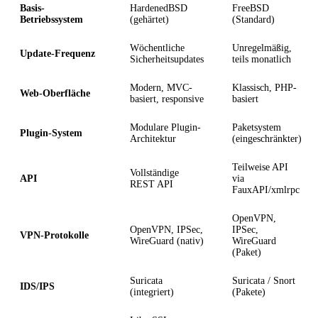
Basis-
HardenedBSD
FreeBSD
Betriebssystem
(gehärtet)
(Standard)
Wöchentliche
Unregelmäßig,
Update-Frequenz
Sicherheitsupdates
teils monatlich
Modern, MVC-
Klassisch, PHP-
Web-Oberfläche
basiert, responsive
basiert
Modulare Plugin-
Paketsystem
Plugin-System
Architektur
(eingeschränkter)
Teilweise API
Vollständige
API
via
REST API
FauxAPI/xmlrpc
OpenVPN,
OpenVPN, IPSec,
IPSec,
VPN-Protokolle
WireGuard (nativ)
WireGuard
(Paket)
Suricata
Suricata / Snort
IDS/IPS
(integriert)
(Pakete)