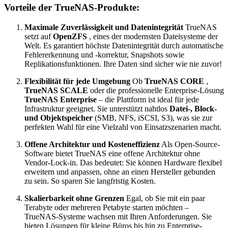
Vorteile der TrueNAS-Produkte:
Maximale Zuverlässigkeit und Datenintegrität
TrueNAS
setzt auf
OpenZFS
, eines der modernsten Dateisysteme der
Welt. Es garantiert höchste Datenintegrität durch automatische
Fehlererkennung und -korrektur, Snapshots sowie
Replikationsfunktionen. Ihre Daten sind sicher wie nie zuvor!
Flexibilität für jede Umgebung
Ob
TrueNAS CORE
,
TrueNAS SCALE
oder die professionelle Enterprise-Lösung
TrueNAS Enterprise
– die Plattform ist ideal für jede
Infrastruktur geeignet. Sie unterstützt nahtlos
Datei-, Block-
und Objektspeicher
(SMB, NFS, iSCSI, S3), was sie zur
perfekten Wahl für eine Vielzahl von Einsatzszenarien macht.
Offene Architektur und Kosteneffizienz
Als Open-Source-
Software bietet TrueNAS eine offene Architektur ohne
Vendor-Lock-in. Das bedeutet: Sie können Hardware flexibel
erweitern und anpassen, ohne an einen Hersteller gebunden
zu sein. So sparen Sie langfristig Kosten.
Skalierbarkeit ohne Grenzen
Egal, ob Sie mit ein paar
Terabyte oder mehreren Petabyte starten möchten –
TrueNAS-Systeme wachsen mit Ihren Anforderungen. Sie
bieten Lösungen für kleine Büros bis hin zu Enterprise-