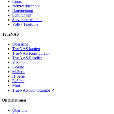
Linux
Netzwerktechnik
Datenrettung
Schulungen
Serverüberwachung
VoIP / Telefonie
TrueNAS
Übersicht
TrueNAS kaufen
TrueNAS Konfigurator
TrueNAS Reseller
V-Serie
F-Serie
M-Serie
H-Serie
R-Serie
Mini
TrueNAS-Konfigurator ↗
Unternehmen
Über uns