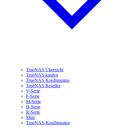
TrueNAS Übersicht
TrueNAS kaufen
TrueNAS Konfigurator
TrueNAS Reseller
V-Serie
F-Serie
M-Serie
H-Serie
R-Serie
Mini
TrueNAS-Konfigurator