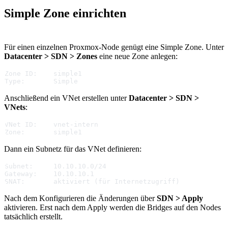
Simple Zone einrichten
Für einen einzelnen Proxmox-Node genügt eine Simple Zone. Unter
Datacenter > SDN > Zones
eine neue Zone anlegen:
Zone ID:    simple1
Type:       Simple
Anschließend ein VNet erstellen unter
Datacenter > SDN >
VNets
:
VNet ID:    vnet-intern
Zone:       simple1
Dann ein Subnetz für das VNet definieren:
Subnet:     10.10.10.0/24
Gateway:    10.10.10.1
SNAT:       aktiviert (für Internetzugriff)
Nach dem Konfigurieren die Änderungen über
SDN > Apply
aktivieren. Erst nach dem Apply werden die Bridges auf den Nodes
tatsächlich erstellt.