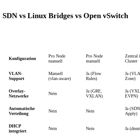
SDN vs Linux Bridges vs Open vSwitch
Kriterium
Linux Bridge
Open vSwitch
Proxmo
Pro Node
Pro Node
Zentral 
Konfiguration
manuell
manuell
Cluster
VLAN-
Manuell
Ja (Flow
Ja (VL
Support
(vlan-aware)
Rules)
Zone)
Overlay-
Ja (GRE,
Ja (VX
Nein
Netzwerke
VXLAN)
EVPN)
Automatische
Ja (SDN
Nein
Nein
Verteilung
Apply)
DHCP
Nein
Nein
Ja (dns
integriert