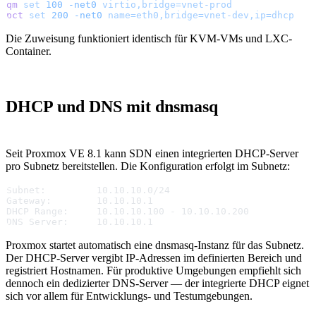
qm
 set
 100
 -net0
 virtio,bridge=vnet-prod
pct
 set
 200
 -net0
 name=eth0,bridge=vnet-dev,ip=dhcp
Die Zuweisung funktioniert identisch für KVM-VMs und LXC-
Container.
DHCP und DNS mit dnsmasq
Seit Proxmox VE 8.1 kann SDN einen integrierten DHCP-Server
pro Subnetz bereitstellen. Die Konfiguration erfolgt im Subnetz:
Subnet:         10.10.10.0/24
Gateway:        10.10.10.1
DHCP Range:     10.10.10.100 - 10.10.10.200
DNS Server:     10.10.10.1
Proxmox startet automatisch eine dnsmasq-Instanz für das Subnetz.
Der DHCP-Server vergibt IP-Adressen im definierten Bereich und
registriert Hostnamen. Für produktive Umgebungen empfiehlt sich
dennoch ein dedizierter DNS-Server — der integrierte DHCP eignet
sich vor allem für Entwicklungs- und Testumgebungen.