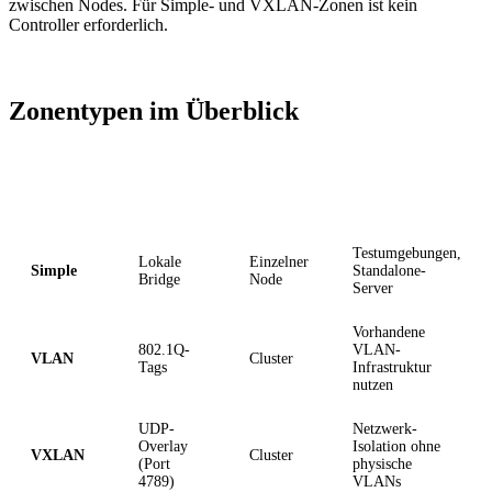
zwischen Nodes. Für Simple- und VXLAN-Zonen ist kein
Controller erforderlich.
Zonentypen im Überblick
Zonentyp
Transport
Nodes
Einsatzzweck
Testumgebungen,
Lokale
Einzelner
Simple
Standalone-
Bridge
Node
Server
Vorhandene
802.1Q-
VLAN-
VLAN
Cluster
Tags
Infrastruktur
nutzen
UDP-
Netzwerk-
Overlay
Isolation ohne
VXLAN
Cluster
(Port
physische
4789)
VLANs