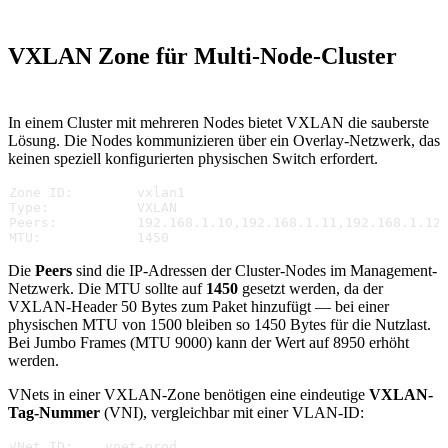
VXLAN Zone für Multi-Node-Cluster
In einem Cluster mit mehreren Nodes bietet VXLAN die sauberste
Lösung. Die Nodes kommunizieren über ein Overlay-Netzwerk, das
keinen speziell konfigurierten physischen Switch erfordert.
Zone ID:        vxlan1
Type:           VXLAN
Peers:          192.168.1.10,192.168.1.11,192.168.1.12
MTU:            1450
Die
Peers
sind die IP-Adressen der Cluster-Nodes im Management-
Netzwerk. Die MTU sollte auf
1450
gesetzt werden, da der
VXLAN-Header 50 Bytes zum Paket hinzufügt — bei einer
physischen MTU von 1500 bleiben so 1450 Bytes für die Nutzlast.
Bei Jumbo Frames (MTU 9000) kann der Wert auf 8950 erhöht
werden.
VNets in einer VXLAN-Zone benötigen eine eindeutige
VXLAN-
Tag-Nummer
(VNI), vergleichbar mit einer VLAN-ID:
VNet ID:    vnet-prod