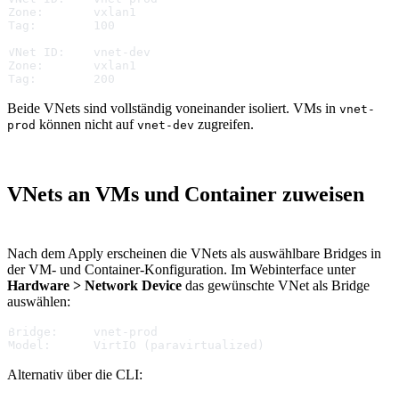
Zone:       vxlan1
Tag:        100
VNet ID:    vnet-dev
Zone:       vxlan1
Tag:        200
Beide VNets sind vollständig voneinander isoliert. VMs in
vnet-
können nicht auf
zugreifen.
prod
vnet-dev
VNets an VMs und Container zuweisen
Nach dem Apply erscheinen die VNets als auswählbare Bridges in
der VM- und Container-Konfiguration. Im Webinterface unter
Hardware > Network Device
das gewünschte VNet als Bridge
auswählen:
Bridge:     vnet-prod
Model:      VirtIO (paravirtualized)
Alternativ über die CLI: