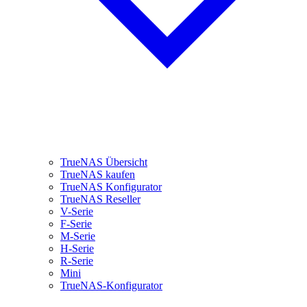
TrueNAS Übersicht
TrueNAS kaufen
TrueNAS Konfigurator
TrueNAS Reseller
V-Serie
F-Serie
M-Serie
H-Serie
R-Serie
Mini
TrueNAS-Konfigurator