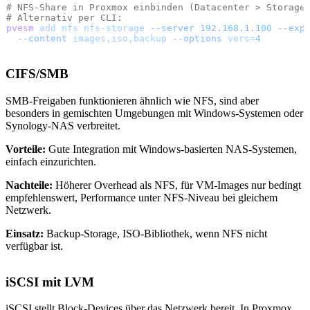
# NFS-Share in Proxmox einbinden (Datacenter > Storage
# Alternativ per CLI:
pvesm
 add
 nfs
 nfs-storage
 --server
 192.168.1.100
 --exp
  --content
 images,iso,backup
 --options
 vers=
4
CIFS/SMB
SMB-Freigaben funktionieren ähnlich wie NFS, sind aber
besonders in gemischten Umgebungen mit Windows-Systemen oder
Synology-NAS verbreitet.
Vorteile:
Gute Integration mit Windows-basierten NAS-Systemen,
einfach einzurichten.
Nachteile:
Höherer Overhead als NFS, für VM-Images nur bedingt
empfehlenswert, Performance unter NFS-Niveau bei gleichem
Netzwerk.
Einsatz:
Backup-Storage, ISO-Bibliothek, wenn NFS nicht
verfügbar ist.
iSCSI mit LVM
iSCSI stellt Block-Devices über das Netzwerk bereit. In Proxmox