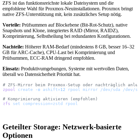
ZFS ist das funktionsreichste lokale Dateisystem und die
empfohlene Wahl für Proxmox-Neuinstallationen. Proxmox bringt
native ZFS-Unterstützung mit, kein zusätzliches Setup nötig.
Vorteile:
Prüfsummen auf Blockebene (Bit-Rot-Schutz), native
Snapshots und Klone, integriertes RAID (Mirror, RAIDZ),
Komprimierung, Selbstheilung bei redundanten Konfigurationen.
Nachteile:
Höherer RAM-Bedarf (mindestens 8 GB, besser 16–32
GB für ARC-Cache), CPU-Last bei Komprimierung und
Prüfsummen, ECC-RAM dringend empfohlen.
Einsatz:
Produktivumgebungen, Systeme mit wertvollen Daten,
überall wo Datensicherheit Priorität hat.
# ZFS-Mirror beim Proxmox-Setup oder nachträglich anle
zpool
 create
 -o
 ashift=
12
 rpool
 mirror
 /dev/sda
 /dev/s
# Komprimierung aktivieren (empfohlen)
zfs
 set
 compression=zstd
 rpool
Geteilter Storage: Netzwerk-basierte
Optionen