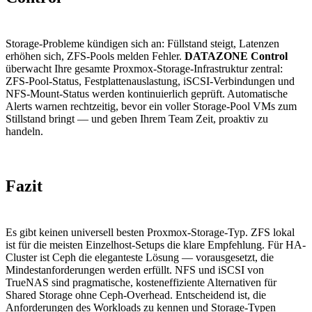
Storage-Probleme kündigen sich an: Füllstand steigt, Latenzen
erhöhen sich, ZFS-Pools melden Fehler.
DATAZONE Control
überwacht Ihre gesamte Proxmox-Storage-Infrastruktur zentral:
ZFS-Pool-Status, Festplattenauslastung, iSCSI-Verbindungen und
NFS-Mount-Status werden kontinuierlich geprüft. Automatische
Alerts warnen rechtzeitig, bevor ein voller Storage-Pool VMs zum
Stillstand bringt — und geben Ihrem Team Zeit, proaktiv zu
handeln.
Fazit
Es gibt keinen universell besten Proxmox-Storage-Typ. ZFS lokal
ist für die meisten Einzelhost-Setups die klare Empfehlung. Für HA-
Cluster ist Ceph die eleganteste Lösung — vorausgesetzt, die
Mindestanforderungen werden erfüllt. NFS und iSCSI von
TrueNAS sind pragmatische, kosteneffiziente Alternativen für
Shared Storage ohne Ceph-Overhead. Entscheidend ist, die
Anforderungen des Workloads zu kennen und Storage-Typen