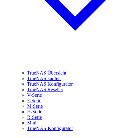
TrueNAS Übersicht
TrueNAS kaufen
TrueNAS Konfigurator
TrueNAS Reseller
V-Serie
F-Serie
M-Serie
H-Serie
R-Serie
Mini
TrueNAS-Konfigurator