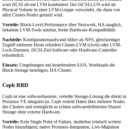
wird iSCSI oft mit LVM kombiniert: Der iSCSI-LUN wird als
Physical Volume in einer LVM-Gruppe verwendet, die dann von
allen Cluster-Nodes genutzt wird.
Vorteile:
Block-Level-Performance über Netzwerk, HA-tauglich,
bekannte LVM-Tools nutzbar, breite Hardware-Kompatibilität.
Nachteile:
Konfigurationsaufwand höher als NFS, gleichzeitiger
Zugriff mehrerer Hosts erfordert Cluster-LVM (clvm) oder LVM-
Lock-Daemon, iSCSI-Ziel-Software oder Hardware-Controller
erforderlich.
Einsatz:
Umgebungen mit bestehendem SAN, Workloads die
Block-Storage benötigen, HA-Cluster.
Ceph RBD
Ceph ist eine softwarebasierte, verteilte Storage-Lösung die direkt in
Proxmox VE integriert ist. Ceph verteilt Daten über mehrere Nodes
des Clusters und ermöglicht so echten softwaredefinierten Shared
Storage ohne externe Hardware.
Vorteile:
Kein Single Point of Failure, skalierbar (einfach weitere
Nodes hinzufügen), native Proxmox-Integration, Live-Migration