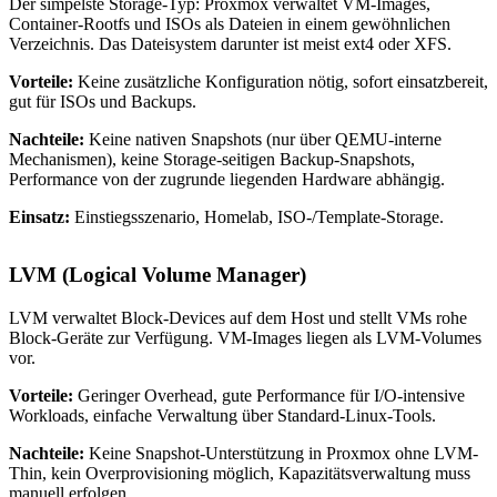
Der simpelste Storage-Typ: Proxmox verwaltet VM-Images,
Container-Rootfs und ISOs als Dateien in einem gewöhnlichen
Verzeichnis. Das Dateisystem darunter ist meist ext4 oder XFS.
Vorteile:
Keine zusätzliche Konfiguration nötig, sofort einsatzbereit,
gut für ISOs und Backups.
Nachteile:
Keine nativen Snapshots (nur über QEMU-interne
Mechanismen), keine Storage-seitigen Backup-Snapshots,
Performance von der zugrunde liegenden Hardware abhängig.
Einsatz:
Einstiegsszenario, Homelab, ISO-/Template-Storage.
LVM (Logical Volume Manager)
LVM verwaltet Block-Devices auf dem Host und stellt VMs rohe
Block-Geräte zur Verfügung. VM-Images liegen als LVM-Volumes
vor.
Vorteile:
Geringer Overhead, gute Performance für I/O-intensive
Workloads, einfache Verwaltung über Standard-Linux-Tools.
Nachteile:
Keine Snapshot-Unterstützung in Proxmox ohne LVM-
Thin, kein Overprovisioning möglich, Kapazitätsverwaltung muss
manuell erfolgen.