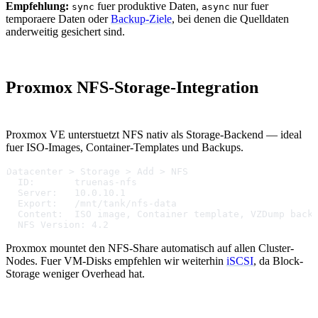
Empfehlung:
fuer produktive Daten,
nur fuer
sync
async
temporaere Daten oder
Backup-Ziele
, bei denen die Quelldaten
anderweitig gesichert sind.
Proxmox NFS-Storage-Integration
Proxmox VE unterstuetzt NFS nativ als Storage-Backend — ideal
fuer ISO-Images, Container-Templates und Backups.
Datacenter > Storage > Add > NFS
  ID:       truenas-nfs
  Server:   10.0.10.1
  Export:   /mnt/tank/nfs-data
  Content:  ISO image, Container template, VZDump back
  NFS Version: 4.2
Proxmox mountet den NFS-Share automatisch auf allen Cluster-
Nodes. Fuer VM-Disks empfehlen wir weiterhin
iSCSI
, da Block-
Storage weniger Overhead hat.