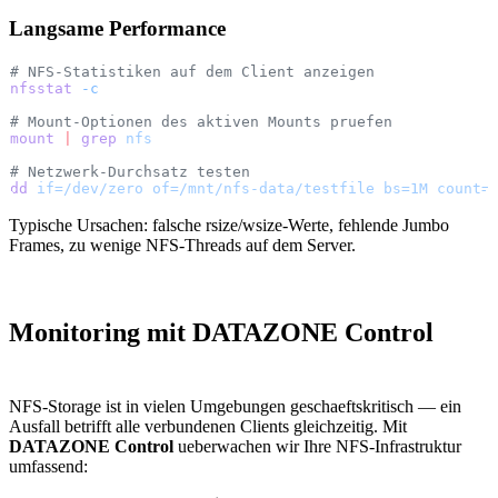
Langsame Performance
# NFS-Statistiken auf dem Client anzeigen
nfsstat
 -c
# Mount-Optionen des aktiven Mounts pruefen
mount
 |
 grep
 nfs
# Netzwerk-Durchsatz testen
dd
 if=/dev/zero
 of=/mnt/nfs-data/testfile
 bs=1M
 count=
Typische Ursachen: falsche rsize/wsize-Werte, fehlende Jumbo
Frames, zu wenige NFS-Threads auf dem Server.
Monitoring mit DATAZONE Control
NFS-Storage ist in vielen Umgebungen geschaeftskritisch — ein
Ausfall betrifft alle verbundenen Clients gleichzeitig. Mit
DATAZONE Control
ueberwachen wir Ihre NFS-Infrastruktur
umfassend: