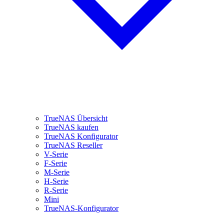
TrueNAS Übersicht
TrueNAS kaufen
TrueNAS Konfigurator
TrueNAS Reseller
V-Serie
F-Serie
M-Serie
H-Serie
R-Serie
Mini
TrueNAS-Konfigurator