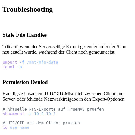
Troubleshooting
Stale File Handles
Tritt auf, wenn der Server-seitige Export geaendert oder der Share
neu erstellt wurde, waehrend der Client noch gemountet ist.
umount
 -f
 /mnt/nfs-data
mount
 -a
Permission Denied
Haeufigste Ursachen: UID/GID-Mismatch zwischen Client und
Server, oder fehlende Netzwerkfreigabe in den Export-Optionen.
# Aktuelle NFS-Exporte auf TrueNAS pruefen
showmount
 -e
 10.0.10.1
# UID/GID auf dem Client pruefen
id
 username