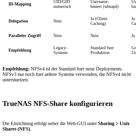
UID/GID
Username-
Us
ID-Mapping
numerisch
basiert (idmapd)
ba
Ja (Client-
Ja
Delegation
Nein
Caching)
Ca
Paralleler Zugriff
Nein
Nein
Ja
Legacy-
Standard fuer
Gr
Empfehlung
Systeme
Produktion
Um
Empfehlung:
NFSv4 ist der Standard fuer neue Deployments.
NFSv3 nur noch fuer aeltere Systeme verwenden, die NFSv4 nicht
unterstuetzen.
TrueNAS NFS-Share konfigurieren
Die Einrichtung erfolgt ueber die Web-GUI unter
Sharing > Unix
Shares (NFS)
.