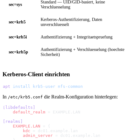
Standard — UID/GID-basiert, keine
sec=sys
Verschluesselung
Kerberos-Authentifizierung, Daten
sec=krb5
unverschluesselt
sec=krb5i
Authentifizierung + Integritaetspruefung
Authentifizierung + Verschluesselung (hoechste
sec=krb5p
Sicherheit)
Kerberos-Client einrichten
apt
 install
 krb5-user
 nfs-common
In
die Realm-Konfiguration hinterlegen:
/etc/krb5.conf
[libdefaults]
    default_realm
 = EXAMPLE.LAN
[realms]
    EXAMPLE.LAN
 = {
        kdc
 = dc01.example.lan
        admin_server
 = dc01.example.lan