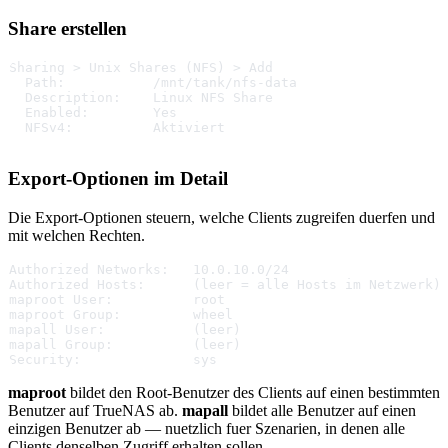
Share erstellen
Sharing > Unix Shares (NFS) > Add
  Path:           /mnt/tank/nfs-data
  Description:    Linux NFS Share
  Enabled:        Yes
  NFSv4:          Aktiviert
Export-Optionen im Detail
Die Export-Optionen steuern, welche Clients zugreifen duerfen und
mit welchen Rechten.
Authorized Networks:   10.0.10.0/24
Authorized Hosts:      (leer = alle Hosts im Netzwerk)
maproot User:          root
maproot Group:         wheel
mapall User:           (leer)
mapall Group:          (leer)
Security:              sys
maproot
bildet den Root-Benutzer des Clients auf einen bestimmten
Benutzer auf TrueNAS ab.
mapall
bildet alle Benutzer auf einen
einzigen Benutzer ab — nuetzlich fuer Szenarien, in denen alle
Clients denselben Zugriff erhalten sollen.