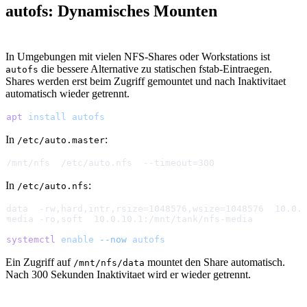
autofs: Dynamisches Mounten
In Umgebungen mit vielen NFS-Shares oder Workstations ist
die bessere Alternative zu statischen fstab-Eintraegen.
autofs
Shares werden erst beim Zugriff gemountet und nach Inaktivitaet
automatisch wieder getrennt.
apt
 install
 autofs
In
:
/etc/auto.master
/mnt/nfs  /etc/auto.nfs  --timeout=300
In
:
/etc/auto.nfs
data  -rw,hard,intr,rsize=1048576,wsize=1048576  10.0.
media -ro,soft  10.0.10.1:/mnt/tank/nfs-media
systemctl
 enable
 --now
 autofs
Ein Zugriff auf
mountet den Share automatisch.
/mnt/nfs/data
Nach 300 Sekunden Inaktivitaet wird er wieder getrennt.