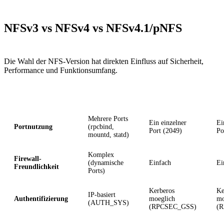
NFSv3 vs NFSv4 vs NFSv4.1/pNFS
Die Wahl der NFS-Version hat direkten Einfluss auf Sicherheit,
Performance und Funktionsumfang.
Kriterium
NFSv3
NFSv4
N
Mehrere Ports
Ein einzelner
Ei
Portnutzung
(rpcbind,
Port (2049)
Po
mountd, statd)
Komplex
Firewall-
(dynamische
Einfach
Ei
Freundlichkeit
Ports)
Kerberos
Ke
IP-basiert
Authentifizierung
moeglich
mo
(AUTH_SYS)
(RPCSEC_GSS)
(