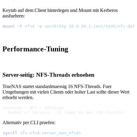
    }
Keytab auf dem Client hinterlegen und Mount mit Kerberos
ausfuehren:
mount
 -t
 nfs4
 -o
 sec=krb5p
 10.0.10.1:/mnt/tank/nfs-dat
Performance-Tuning
Server-seitig: NFS-Threads erhoehen
TrueNAS startet standardmaessig 16 NFS-Threads. Fuer
Umgebungen mit vielen Clients oder hoher Last sollte dieser Wert
erhoeht werden.
Services > NFS > Settings
  Number of Servers:  32 (oder 64 bei >20 Clients)
Alternativ per CLI pruefen:
sysctl
 vfs.nfsd.server_max_nfsds