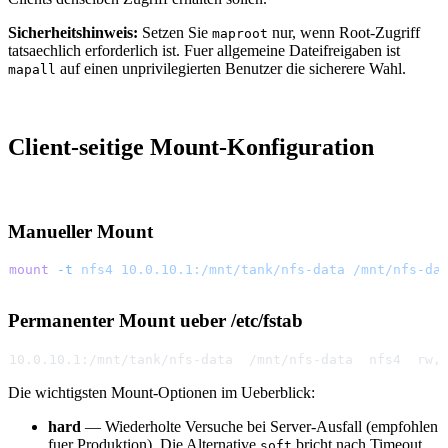
Sicherheitshinweis:
Setzen Sie
nur, wenn Root-Zugriff
maproot
tatsaechlich erforderlich ist. Fuer allgemeine Dateifreigaben ist
auf einen unprivilegierten Benutzer die sicherere Wahl.
mapall
Client-seitige Mount-Konfiguration
Manueller Mount
mount
 -t
 nfs4
 10.0.10.1:/mnt/tank/nfs-data
 /mnt/nfs-da
Permanenter Mount ueber /etc/fstab
10.0.10.1:/mnt/tank/nfs-data  /mnt/nfs-data  nfs4  rw,
Die wichtigsten Mount-Optionen im Ueberblick:
hard
— Wiederholte Versuche bei Server-Ausfall (empfohlen
fuer Produktion). Die Alternative
bricht nach Timeout
soft