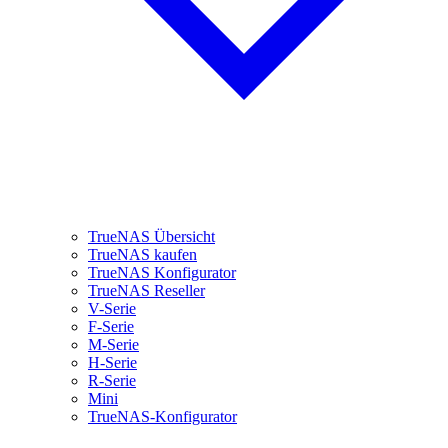
TrueNAS Übersicht
TrueNAS kaufen
TrueNAS Konfigurator
TrueNAS Reseller
V-Serie
F-Serie
M-Serie
H-Serie
R-Serie
Mini
TrueNAS-Konfigurator