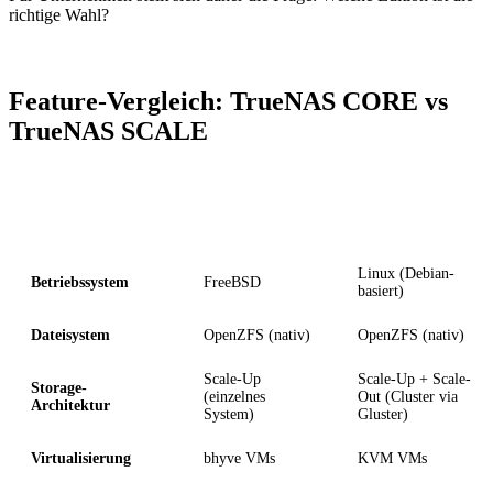
richtige Wahl?
Feature-Vergleich: TrueNAS CORE vs
TrueNAS SCALE
Kriterium
TrueNAS CORE
TrueNAS SCALE
Linux (Debian-
Betriebssystem
FreeBSD
basiert)
Dateisystem
OpenZFS (nativ)
OpenZFS (nativ)
Scale-Up
Scale-Up + Scale-
Storage-
(einzelnes
Out (Cluster via
Architektur
System)
Gluster)
Virtualisierung
bhyve VMs
KVM VMs