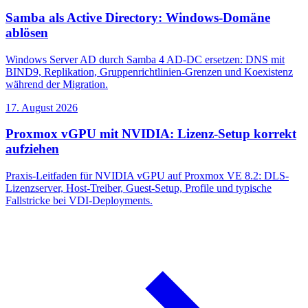
Samba als Active Directory: Windows-Domäne
ablösen
Windows Server AD durch Samba 4 AD-DC ersetzen: DNS mit
BIND9, Replikation, Gruppenrichtlinien-Grenzen und Koexistenz
während der Migration.
17. August 2026
Proxmox vGPU mit NVIDIA: Lizenz-Setup korrekt
aufziehen
Praxis-Leitfaden für NVIDIA vGPU auf Proxmox VE 8.2: DLS-
Lizenzserver, Host-Treiber, Guest-Setup, Profile und typische
Fallstricke bei VDI-Deployments.