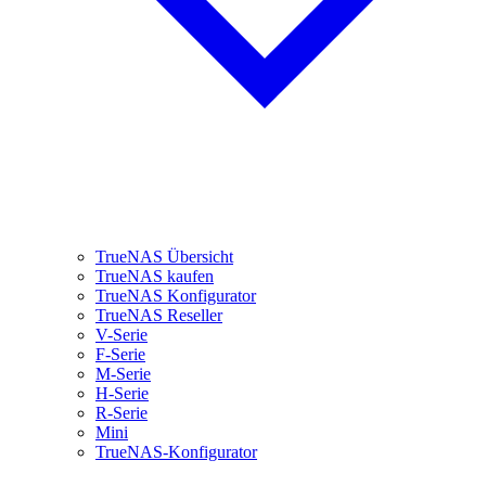
TrueNAS Übersicht
TrueNAS kaufen
TrueNAS Konfigurator
TrueNAS Reseller
V-Serie
F-Serie
M-Serie
H-Serie
R-Serie
Mini
TrueNAS-Konfigurator