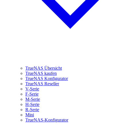
TrueNAS Übersicht
TrueNAS kaufen
TrueNAS Konfigurator
TrueNAS Reseller
V-Serie
F-Serie
M-Serie
H-Serie
R-Serie
Mini
TrueNAS-Konfigurator