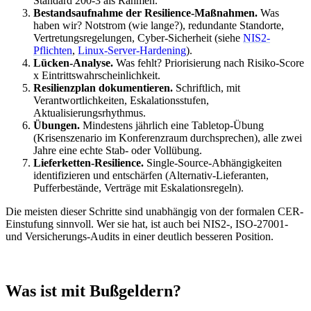
Standard 200-3 als Rahmen.
Bestandsaufnahme der Resilience-Maßnahmen.
Was
haben wir? Notstrom (wie lange?), redundante Standorte,
Vertretungsregelungen, Cyber-Sicherheit (siehe
NIS2-
Pflichten
,
Linux-Server-Hardening
).
Lücken-Analyse.
Was fehlt? Priorisierung nach Risiko-Score
x Eintrittswahrscheinlichkeit.
Resilienzplan dokumentieren.
Schriftlich, mit
Verantwortlichkeiten, Eskalationsstufen,
Aktualisierungsrhythmus.
Übungen.
Mindestens jährlich eine Tabletop-Übung
(Krisenszenario im Konferenzraum durchsprechen), alle zwei
Jahre eine echte Stab- oder Vollübung.
Lieferketten-Resilience.
Single-Source-Abhängigkeiten
identifizieren und entschärfen (Alternativ-Lieferanten,
Pufferbestände, Verträge mit Eskalationsregeln).
Die meisten dieser Schritte sind unabhängig von der formalen CER-
Einstufung sinnvoll. Wer sie hat, ist auch bei NIS2-, ISO-27001-
und Versicherungs-Audits in einer deutlich besseren Position.
Was ist mit Bußgeldern?