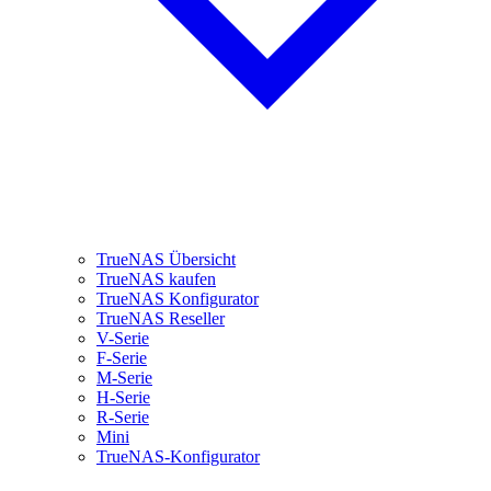
TrueNAS Übersicht
TrueNAS kaufen
TrueNAS Konfigurator
TrueNAS Reseller
V-Serie
F-Serie
M-Serie
H-Serie
R-Serie
Mini
TrueNAS-Konfigurator