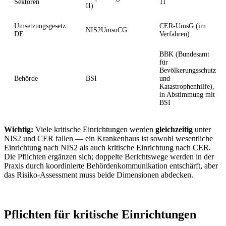
Sektoren
11
II)
Umsetzungsgesetz
CER-UmsG (im
NIS2UmsuCG
DE
Verfahren)
BBK (Bundesamt
für
Bevölkerungsschutz
Behörde
BSI
und
Katastrophenhilfe),
in Abstimmung mit
BSI
Wichtig:
Viele kritische Einrichtungen werden
gleichzeitig
unter
NIS2 und CER fallen — ein Krankenhaus ist sowohl wesentliche
Einrichtung nach NIS2 als auch kritische Einrichtung nach CER.
Die Pflichten ergänzen sich; doppelte Berichtswege werden in der
Praxis durch koordinierte Behördenkommunikation entschärft, aber
das Risiko-Assessment muss beide Dimensionen abdecken.
Pflichten für kritische Einrichtungen