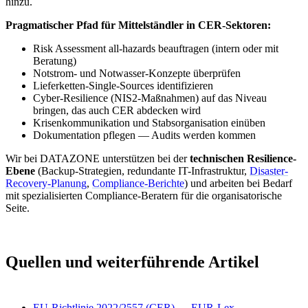
hinzu.
Pragmatischer Pfad für Mittelständler in CER-Sektoren:
Risk Assessment all-hazards beauftragen (intern oder mit
Beratung)
Notstrom- und Notwasser-Konzepte überprüfen
Lieferketten-Single-Sources identifizieren
Cyber-Resilience (NIS2-Maßnahmen) auf das Niveau
bringen, das auch CER abdecken wird
Krisenkommunikation und Stabsorganisation einüben
Dokumentation pflegen — Audits werden kommen
Wir bei DATAZONE unterstützen bei der
technischen Resilience-
Ebene
(Backup-Strategien, redundante IT-Infrastruktur,
Disaster-
Recovery-Planung
,
Compliance-Berichte
) und arbeiten bei Bedarf
mit spezialisierten Compliance-Beratern für die organisatorische
Seite.
Quellen und weiterführende Artikel
EU-Richtlinie 2022/2557 (CER) — EUR-Lex