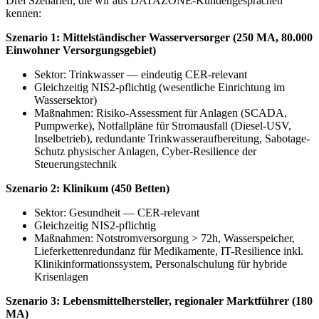
Drei Szenarien, die wir aus DATAZONE-Kundengesprächen
kennen:
Szenario 1: Mittelständischer Wasserversorger (250 MA, 80.000
Einwohner Versorgungsgebiet)
Sektor: Trinkwasser — eindeutig CER-relevant
Gleichzeitig NIS2-pflichtig (wesentliche Einrichtung im
Wassersektor)
Maßnahmen: Risiko-Assessment für Anlagen (SCADA,
Pumpwerke), Notfallpläne für Stromausfall (Diesel-USV,
Inselbetrieb), redundante Trinkwasseraufbereitung, Sabotage-
Schutz physischer Anlagen, Cyber-Resilience der
Steuerungstechnik
Szenario 2: Klinikum (450 Betten)
Sektor: Gesundheit — CER-relevant
Gleichzeitig NIS2-pflichtig
Maßnahmen: Notstromversorgung > 72h, Wasserspeicher,
Lieferkettenredundanz für Medikamente, IT-Resilience inkl.
Klinikinformationssystem, Personalschulung für hybride
Krisenlagen
Szenario 3: Lebensmittelhersteller, regionaler Marktführer (180
MA)