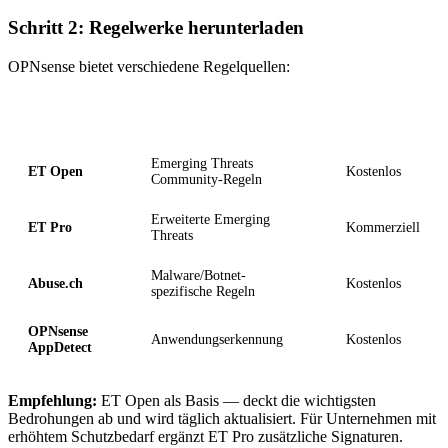
Schritt 2: Regelwerke herunterladen
OPNsense bietet verschiedene Regelquellen:
Regelwerk
Inhalt
Lizenz
Emerging Threats
ET Open
Kostenlos
Community-Regeln
Erweiterte Emerging
ET Pro
Kommerziell
Threats
Malware/Botnet-
Abuse.ch
Kostenlos
spezifische Regeln
OPNsense
Anwendungserkennung
Kostenlos
AppDetect
Empfehlung:
ET Open als Basis — deckt die wichtigsten
Bedrohungen ab und wird täglich aktualisiert. Für Unternehmen mit
erhöhtem Schutzbedarf ergänzt ET Pro zusätzliche Signaturen.