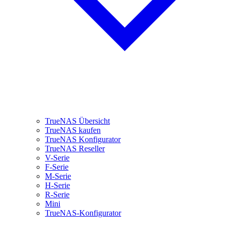
TrueNAS Übersicht
TrueNAS kaufen
TrueNAS Konfigurator
TrueNAS Reseller
V-Serie
F-Serie
M-Serie
H-Serie
R-Serie
Mini
TrueNAS-Konfigurator