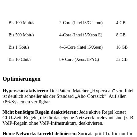
Netzwerk-Durchsatz
Empfohlene CPU
RAM
Bis 100 Mbit/s
2-Core (Intel i3/Celeron)
4 GB
Bis 500 Mbit/s
4-Core (Intel i5/Xeon E)
8 GB
Bis 1 Gbit/s
4–6-Core (Intel i5/Xeon)
16 GB
Bis 10 Gbit/s
8+ Core (Xeon/EPYC)
32 GB
Optimierungen
Hyperscan aktivieren:
Der Pattern Matcher „Hyperscan” von Intel
ist deutlich schneller als der Standard „Aho-Corasick”. Auf allen
x86-Systemen verfügbar.
Nicht benötigte Regeln deaktivieren:
Jede aktive Regel kostet
CPU-Zeit. Regeln, die für das eigene Netzwerk irrelevant sind (z. B.
VoIP-Regeln ohne VoIP-Infrastruktur), deaktivieren.
Home Networks korrekt definieren:
Suricata prüft Traffic nur für