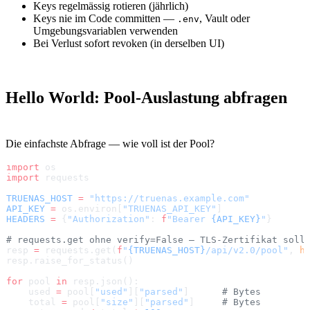
Keys regelmässig rotieren (jährlich)
Keys nie im Code committen —
, Vault oder
.env
Umgebungsvariablen verwenden
Bei Verlust sofort revoken (in derselben UI)
Hello World: Pool-Auslastung abfragen
Die einfachste Abfrage — wie voll ist der Pool?
import
 os
import
 requests
TRUENAS_HOST
 =
 "https://truenas.example.com"
API_KEY
 =
 os.environ[
"TRUENAS_API_KEY"
]
HEADERS
 =
 {
"Authorization"
: 
f
"Bearer 
{API_KEY}
"
}
# requests.get ohne verify=False — TLS-Zertifikat soll
resp 
=
 requests.get(
f
"
{TRUENAS_HOST}
/api/v2.0/pool"
, 
h
resp.raise_for_status()
for
 pool 
in
 resp.json():
    used 
=
 pool[
"used"
][
"parsed"
]      
# Bytes
    total 
=
 pool[
"size"
][
"parsed"
]     
# Bytes