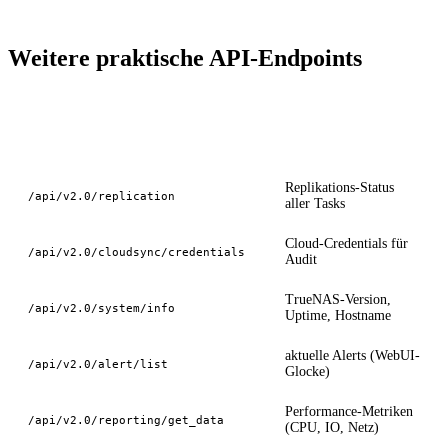
Weitere praktische API-Endpoints
Endpoint
Use Case
Replikations-Status
/api/v2.0/replication
aller Tasks
Cloud-Credentials für
/api/v2.0/cloudsync/credentials
Audit
TrueNAS-Version,
/api/v2.0/system/info
Uptime, Hostname
aktuelle Alerts (WebUI-
/api/v2.0/alert/list
Glocke)
Performance-Metriken
/api/v2.0/reporting/get_data
(CPU, IO, Netz)