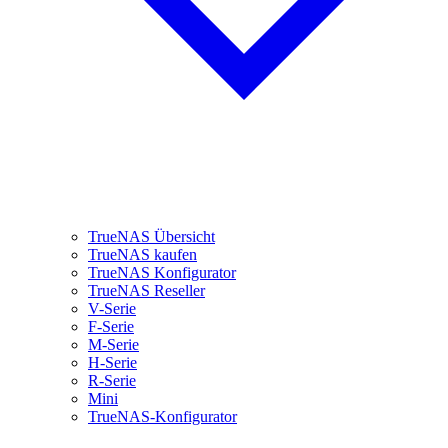
TrueNAS Übersicht
TrueNAS kaufen
TrueNAS Konfigurator
TrueNAS Reseller
V-Serie
F-Serie
M-Serie
H-Serie
R-Serie
Mini
TrueNAS-Konfigurator