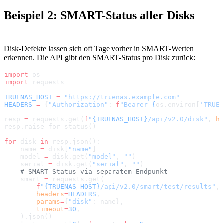
Beispiel 2: SMART-Status aller Disks
Disk-Defekte lassen sich oft Tage vorher in SMART-Werten
erkennen. Die API gibt den SMART-Status pro Disk zurück:
import
 os
import
 requests
TRUENAS_HOST
 =
 "https://truenas.example.com"
HEADERS
 =
 {
"Authorization"
: 
f
"Bearer 
{
os.environ[
'TRUE
resp 
=
 requests.get(
f
"
{TRUENAS_HOST}
/api/v2.0/disk"
, 
h
resp.raise_for_status()
for
 disk 
in
 resp.json():
    name 
=
 disk[
"name"
]
    model 
=
 disk.get(
"model"
, 
""
)
    serial 
=
 disk.get(
"serial"
, 
""
)
    # SMART-Status via separatem Endpunkt
    smart 
=
 requests.get(
        f
"
{TRUENAS_HOST}
/api/v2.0/smart/test/results"
,
        headers
=
HEADERS
,
        params
=
{
"disk"
: name},
        timeout
=
30
,
    ).json()