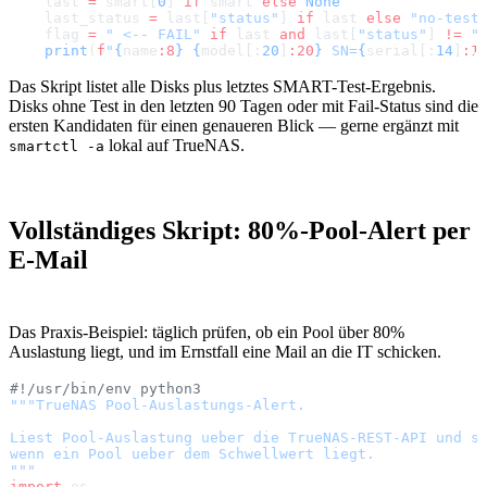
    last 
=
 smart[
0
] 
if
 smart 
else
 None
    last_status 
=
 last[
"status"
] 
if
 last 
else
 "no-test
    flag 
=
 " <-- FAIL"
 if
 last 
and
 last[
"status"
] 
!=
 "
    print
(
f
"
{
name
:8
}
 {
model[:
20
]
:20
}
 SN=
{
serial[:
14
]
:1
Das Skript listet alle Disks plus letztes SMART-Test-Ergebnis.
Disks ohne Test in den letzten 90 Tagen oder mit Fail-Status sind die
ersten Kandidaten für einen genaueren Blick — gerne ergänzt mit
lokal auf TrueNAS.
smartctl -a
Vollständiges Skript: 80%-Pool-Alert per
E-Mail
Das Praxis-Beispiel: täglich prüfen, ob ein Pool über 80%
Auslastung liegt, und im Ernstfall eine Mail an die IT schicken.
#!/usr/bin/env python3
"""TrueNAS Pool-Auslastungs-Alert.
Liest Pool-Auslastung ueber die TrueNAS-REST-API und s
wenn ein Pool ueber dem Schwellwert liegt.
"""
import
 os