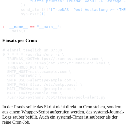
            "Bitte pruefen: TrueNAS WebUI -> Storage -
        ])
        send_alert(
f
"[TrueNAS] Pool-Auslastung >= 
{THR
        sys.exit(
1
)
if
 __name__
 ==
 "__main__"
:
    main()
Einsatz per Cron:
# einmal taeglich um 07:00
0 7 * * * /usr/bin/env -i \
  TRUENAS_HOST=https://truenas.example.com \
  TRUENAS_API_KEY=$(cat /etc/truenas-api.key) \
  THRESHOLD_PCT=80 \
  SMTP_HOST=mail.example.com \
  SMTP_PORT=587 \
  SMTP_USER=alerts@example.com \
  SMTP_PASS=$(cat /etc/smtp.pass) \
  MAIL_FROM=alerts@example.com \
  MAIL_TO=it@example.com \
  /usr/bin/python3 /opt/truenas/pool-alert.py
In der Praxis sollte das Skript nicht direkt im Cron stehen, sondern
aus einem Wrapper-Script aufgerufen werden, das systemd-Journal-
Logs sauber befüllt. Auch ein systemd-Timer ist sauberer als der
reine Cron-Job.