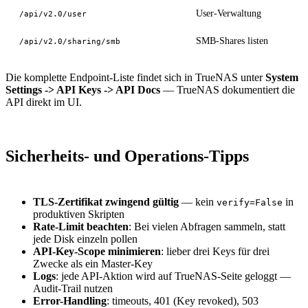
User-Verwaltung
/api/v2.0/user
SMB-Shares listen
/api/v2.0/sharing/smb
Die komplette Endpoint-Liste findet sich in TrueNAS unter
System
Settings -> API Keys -> API Docs
— TrueNAS dokumentiert die
API direkt im UI.
Sicherheits- und Operations-Tipps
TLS-Zertifikat zwingend gültig
— kein
in
verify=False
produktiven Skripten
Rate-Limit beachten
: Bei vielen Abfragen sammeln, statt
jede Disk einzeln pollen
API-Key-Scope minimieren
: lieber drei Keys für drei
Zwecke als ein Master-Key
Logs
: jede API-Aktion wird auf TrueNAS-Seite geloggt —
Audit-Trail nutzen
Error-Handling
: timeouts, 401 (Key revoked), 503