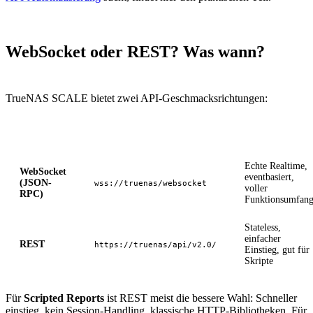
WebSocket oder REST? Was wann?
TrueNAS SCALE bietet zwei API-Geschmacksrichtungen:
API
Endpunkt
Eigenschaft
Echte Realtime,
WebSocket
eventbasiert,
(JSON-
wss://truenas/websocket
voller
RPC)
Funktionsumfan
Stateless,
einfacher
REST
https://truenas/api/v2.0/
Einstieg, gut für
Skripte
Für
Scripted Reports
ist REST meist die bessere Wahl: Schneller
einstieg, kein Session-Handling, klassische HTTP-Bibliotheken. Für