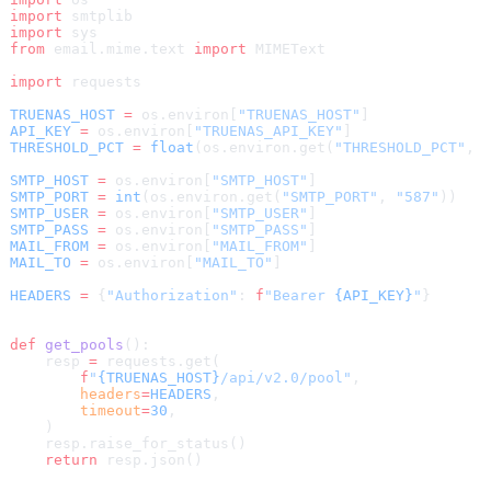
import
 smtplib
import
 sys
from
 email.mime.text 
import
 MIMEText
import
 requests
TRUENAS_HOST
 =
 os.environ[
"TRUENAS_HOST"
]
API_KEY
 =
 os.environ[
"TRUENAS_API_KEY"
]
THRESHOLD_PCT
 =
 float
(os.environ.get(
"THRESHOLD_PCT"
, 
SMTP_HOST
 =
 os.environ[
"SMTP_HOST"
]
SMTP_PORT
 =
 int
(os.environ.get(
"SMTP_PORT"
, 
"587"
))
SMTP_USER
 =
 os.environ[
"SMTP_USER"
]
SMTP_PASS
 =
 os.environ[
"SMTP_PASS"
]
MAIL_FROM
 =
 os.environ[
"MAIL_FROM"
]
MAIL_TO
 =
 os.environ[
"MAIL_TO"
]
HEADERS
 =
 {
"Authorization"
: 
f
"Bearer 
{API_KEY}
"
}
def
 get_pools
():
    resp 
=
 requests.get(
        f
"
{TRUENAS_HOST}
/api/v2.0/pool"
,
        headers
=
HEADERS
,
        timeout
=
30
,
    )
    resp.raise_for_status()
    return
 resp.json()