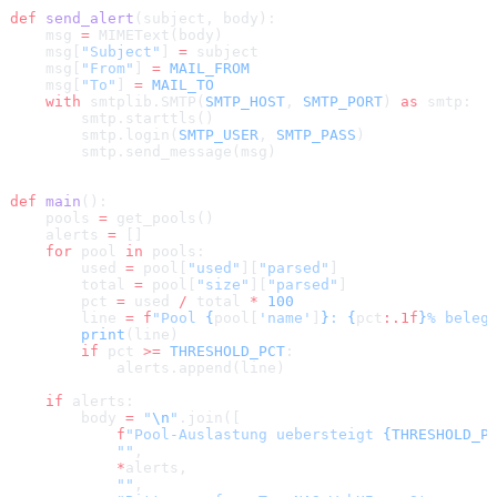
def
 send_alert
(subject, body):
    msg 
=
 MIMEText(body)
    msg[
"Subject"
] 
=
 subject
    msg[
"From"
] 
=
 MAIL_FROM
    msg[
"To"
] 
=
 MAIL_TO
    with
 smtplib.SMTP(
SMTP_HOST
, 
SMTP_PORT
) 
as
 smtp:
        smtp.starttls()
        smtp.login(
SMTP_USER
, 
SMTP_PASS
)
        smtp.send_message(msg)
def
 main
():
    pools 
=
 get_pools()
    alerts 
=
 []
    for
 pool 
in
 pools:
        used 
=
 pool[
"used"
][
"parsed"
]
        total 
=
 pool[
"size"
][
"parsed"
]
        pct 
=
 used 
/
 total 
*
 100
        line 
=
 f
"Pool 
{
pool[
'name'
]
}
: 
{
pct
:.1f
}
% beleg
        print
(line)
        if
 pct 
>=
 THRESHOLD_PCT
:
            alerts.append(line)
    if
 alerts:
        body 
=
 "
\n
"
.join([
            f
"Pool-Auslastung uebersteigt 
{THRESHOLD_P
            ""
,
            *
alerts,
            ""
,