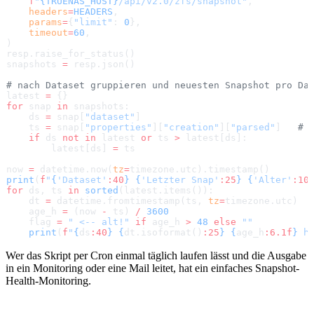
    f
"
{TRUENAS_HOST}
/api/v2.0/zfs/snapshot"
,
    headers
=
HEADERS
,
    params
=
{
"limit"
: 
0
},
    timeout
=
60
,
)
resp.raise_for_status()
snapshots 
=
 resp.json()
# nach Dataset gruppieren und neuesten Snapshot pro Da
latest 
=
 {}
for
 snap 
in
 snapshots:
    ds 
=
 snap[
"dataset"
]
    ts 
=
 snap[
"properties"
][
"creation"
][
"parsed"
]   
# 
    if
 ds 
not
 in
 latest 
or
 ts 
>
 latest[ds]:
        latest[ds] 
=
 ts
now 
=
 datetime.now(
tz
=
timezone.utc).timestamp()
print
(
f
"
{
'Dataset'
:40
}
 {
'Letzter Snap'
:25
}
 {
'Alter'
:10
for
 ds, ts 
in
 sorted
(latest.items()):
    dt 
=
 datetime.fromtimestamp(ts, 
tz
=
timezone.utc)
    age_h 
=
 (now 
-
 ts) 
/
 3600
    flag 
=
 " <-- alt!"
 if
 age_h 
>
 48
 else
 ""
    print
(
f
"
{
ds
:40
}
 {
dt.isoformat()
:25
}
 {
age_h
:6.1f
}
 h
Wer das Skript per Cron einmal täglich laufen lässt und die Ausgabe
in ein Monitoring oder eine Mail leitet, hat ein einfaches Snapshot-
Health-Monitoring.