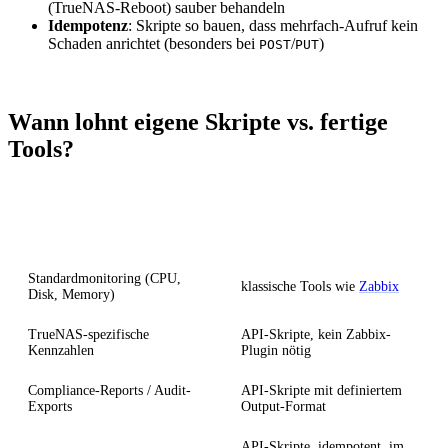
(TrueNAS-Reboot) sauber behandeln
Idempotenz
: Skripte so bauen, dass mehrfach-Aufruf kein
Schaden anrichtet (besonders bei
/
)
POST
PUT
Wann lohnt eigene Skripte vs. fertige
Tools?
Szenario
Empfehlung
Standardmonitoring (CPU,
klassische Tools wie
Zabbix
Disk, Memory)
TrueNAS-spezifische
API-Skripte, kein Zabbix-
Kennzahlen
Plugin nötig
Compliance-Reports / Audit-
API-Skripte mit definiertem
Exports
Output-Format
API-Skripte, idempotent, im