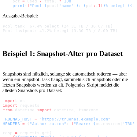
    pct 
=
 used 
/
 total 
*
 100
    print
(
f
"Pool 
{
pool[
'name'
]
}
: 
{
pct
:.1f
}
% belegt (
{
u
Ausgabe-Beispiel:
Pool tank: 67.4% belegt (24.31 TB / 36.07 TB)
Pool fastpool: 41.2% belegt (3.30 TB / 8.00 TB)
Beispiel 1: Snapshot-Alter pro Dataset
Snapshots sind nützlich, solange sie automatisch rotieren — aber
wenn ein Snapshot-Task hängt, sammeln sich Snapshots oder die
letzten Snapshots werden zu alt. Folgendes Skript meldet die
ältesten Snapshots pro Dataset:
import
 os
import
 requests
from
 datetime 
import
 datetime, timezone
TRUENAS_HOST
 =
 "https://truenas.example.com"
HEADERS
 =
 {
"Authorization"
: 
f
"Bearer 
{
os.environ[
'TRUE
resp 
=
 requests.get(