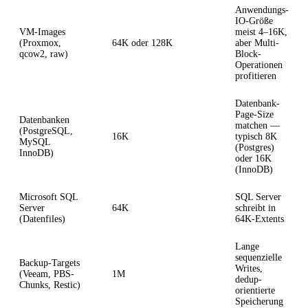
Anwendungs-
IO-Größe
VM-Images
meist 4–16K,
(Proxmox,
64K oder 128K
aber Multi-
qcow2, raw)
Block-
Operationen
profitieren
Datenbank-
Page-Size
Datenbanken
matchen —
(PostgreSQL,
16K
typisch 8K
MySQL
(Postgres)
InnoDB)
oder 16K
(InnoDB)
Microsoft SQL
SQL Server
Server
64K
schreibt in
(Datenfiles)
64K-Extents
Lange
sequenzielle
Backup-Targets
Writes,
(Veeam, PBS-
1M
dedup-
Chunks, Restic)
orientierte
Speicherung