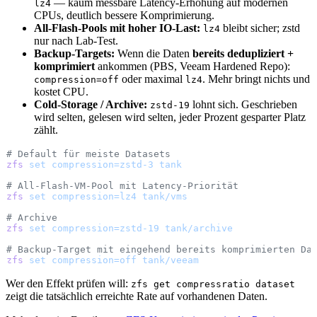
— kaum messbare Latency-Erhöhung auf modernen
lz4
CPUs, deutlich bessere Komprimierung.
All-Flash-Pools mit hoher IO-Last:
bleibt sicher; zstd
lz4
nur nach Lab-Test.
Backup-Targets:
Wenn die Daten
bereits dedupliziert +
komprimiert
ankommen (PBS, Veeam Hardened Repo):
oder maximal
. Mehr bringt nichts und
compression=off
lz4
kostet CPU.
Cold-Storage / Archive:
lohnt sich. Geschrieben
zstd-19
wird selten, gelesen wird selten, jeder Prozent gesparter Platz
zählt.
# Default für meiste Datasets
zfs
 set
 compression=zstd-3
 tank
# All-Flash-VM-Pool mit Latency-Priorität
zfs
 set
 compression=lz4
 tank/vms
# Archive
zfs
 set
 compression=zstd-19
 tank/archive
# Backup-Target mit eingehend bereits komprimierten Da
zfs
 set
 compression=off
 tank/veeam
Wer den Effekt prüfen will:
zfs get compressratio dataset
zeigt die tatsächlich erreichte Rate auf vorhandenen Daten.