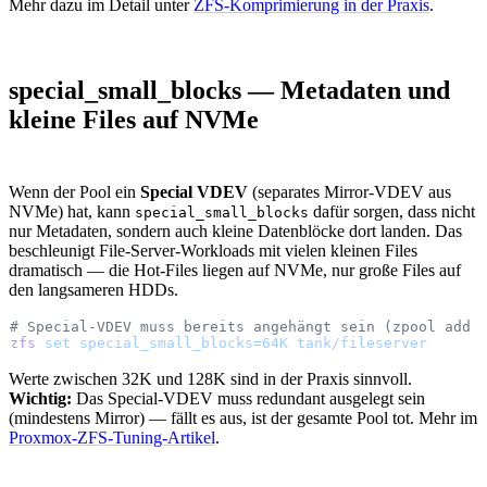
Mehr dazu im Detail unter
ZFS-Komprimierung in der Praxis
.
special_small_blocks — Metadaten und
kleine Files auf NVMe
Wenn der Pool ein
Special VDEV
(separates Mirror-VDEV aus
NVMe) hat, kann
dafür sorgen, dass nicht
special_small_blocks
nur Metadaten, sondern auch kleine Datenblöcke dort landen. Das
beschleunigt File-Server-Workloads mit vielen kleinen Files
dramatisch — die Hot-Files liegen auf NVMe, nur große Files auf
den langsameren HDDs.
# Special-VDEV muss bereits angehängt sein (zpool add 
zfs
 set
 special_small_blocks=64K
 tank/fileserver
Werte zwischen 32K und 128K sind in der Praxis sinnvoll.
Wichtig:
Das Special-VDEV muss redundant ausgelegt sein
(mindestens Mirror) — fällt es aus, ist der gesamte Pool tot. Mehr im
Proxmox-ZFS-Tuning-Artikel
.