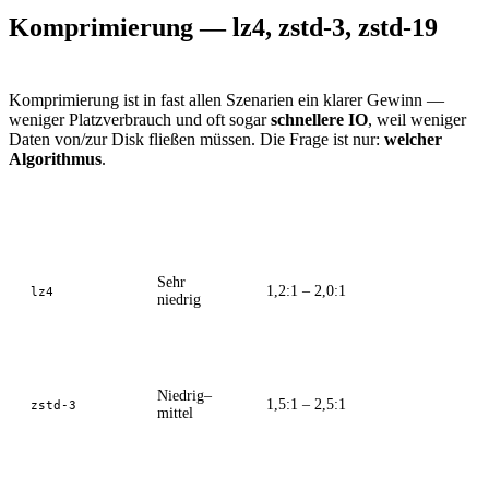
Komprimierung — lz4, zstd-3, zstd-19
Komprimierung ist in fast allen Szenarien ein klarer Gewinn —
weniger Platzverbrauch und oft sogar
schnellere IO
, weil weniger
Daten von/zur Disk fließen müssen. Die Frage ist nur:
welcher
Algorithmus
.
Algorithmus
CPU-Last
Komprimierungsrate (typisch)
Sehr
1,2:1 – 2,0:1
lz4
niedrig
Niedrig–
1,5:1 – 2,5:1
zstd-3
mittel