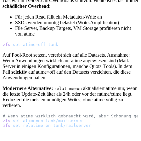
Das war in 1990er-Unix-Workloads sinnvoll. Heute ist es fast immer
schädlicher Overhead
:
Für jeden Read fällt ein Metadaten-Write an
SSDs werden unnötig belastet (Write-Amplification)
File-Server, Backup-Targets, VM-Storage profitieren nicht
von atime
zfs
 set
 atime=off
 tank
Auf Pool-Root setzen, vererbt sich auf alle Datasets. Ausnahme:
Wenn Anwendungen wirklich auf atime angewiesen sind (Mail-
Server in einigen Konfigurationen, manche Quota-Tools). In dem
Fall
selektiv
auf atime=off auf den Datasets verzichten, die diese
Anwendungen halten.
Modernere Alternative:
aktualisiert atime nur, wenn
relatime=on
die letzte Update-Zeit älter als 24h oder vor der mtime/ctime liegt.
Reduziert die meisten unnötigen Writes, ohne atime völlig zu
verlieren.
# Wenn atime wirklich gebraucht wird, aber Schonung ge
zfs
 set
 atime=on
 tank/mailserver
zfs
 set
 relatime=on
 tank/mailserver