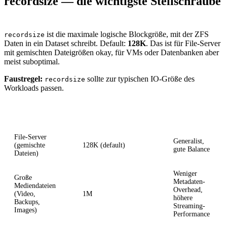
recordsize — die wichtigste Stellschraube
ist die maximale logische Blockgröße, mit der ZFS
recordsize
Daten in ein Dataset schreibt. Default:
128K
. Das ist für File-Server
mit gemischten Dateigrößen okay, für VMs oder Datenbanken aber
meist suboptimal.
Faustregel:
sollte zur typischen IO-Größe des
recordsize
Workloads passen.
Workload
Empfehlung recordsize
Begründung
File-Server
Generalist,
(gemischte
128K (default)
gute Balance
Dateien)
Weniger
Große
Metadaten-
Mediendateien
Overhead,
(Video,
1M
höhere
Backups,
Streaming-
Images)
Performance