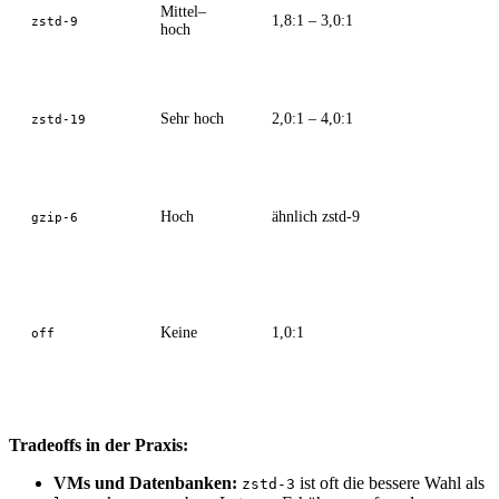
Mittel–
1,8:1 – 3,0:1
zstd-9
hoch
Sehr hoch
2,0:1 – 4,0:1
zstd-19
Hoch
ähnlich zstd-9
gzip-6
Keine
1,0:1
off
Tradeoffs in der Praxis:
VMs und Datenbanken:
ist oft die bessere Wahl als
zstd-3