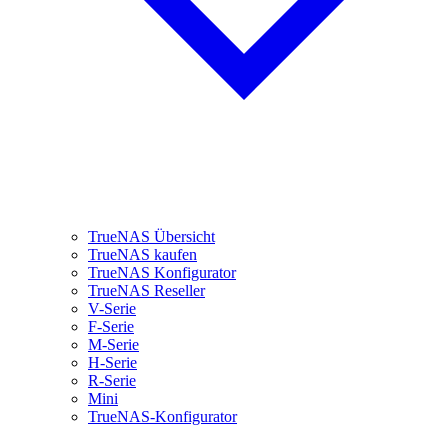
TrueNAS Übersicht
TrueNAS kaufen
TrueNAS Konfigurator
TrueNAS Reseller
V-Serie
F-Serie
M-Serie
H-Serie
R-Serie
Mini
TrueNAS-Konfigurator