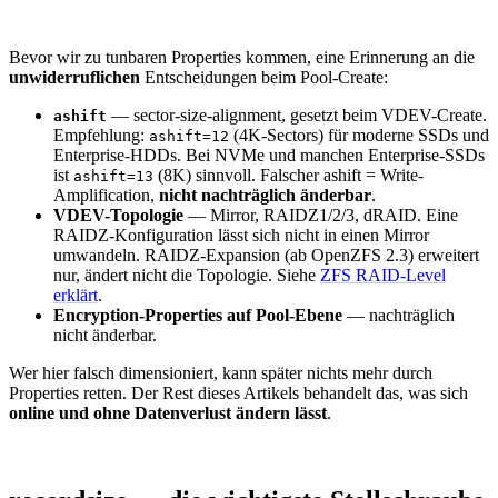
Bevor wir zu tunbaren Properties kommen, eine Erinnerung an die
unwiderruflichen
Entscheidungen beim Pool-Create:
— sector-size-alignment, gesetzt beim VDEV-Create.
ashift
Empfehlung:
(4K-Sectors) für moderne SSDs und
ashift=12
Enterprise-HDDs. Bei NVMe und manchen Enterprise-SSDs
ist
(8K) sinnvoll. Falscher ashift = Write-
ashift=13
Amplification,
nicht nachträglich änderbar
.
VDEV-Topologie
— Mirror, RAIDZ1/2/3, dRAID. Eine
RAIDZ-Konfiguration lässt sich nicht in einen Mirror
umwandeln. RAIDZ-Expansion (ab OpenZFS 2.3) erweitert
nur, ändert nicht die Topologie. Siehe
ZFS RAID-Level
erklärt
.
Encryption-Properties auf Pool-Ebene
— nachträglich
nicht änderbar.
Wer hier falsch dimensioniert, kann später nichts mehr durch
Properties retten. Der Rest dieses Artikels behandelt das, was sich
online und ohne Datenverlust ändern lässt
.