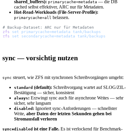
shared_buffers):
— die DB
primarycache=metadata
cached selbst effektiver, ARC nur für Metadaten.
Hot-Read-Workloads (File-Server-Profile):
belassen.
primarycache=all
# Backup-Dataset: ARC nur für Metadaten
zfs
 set
 primarycache=metadata
 tank/backups
zfs
 set
 secondarycache=metadata
 tank/backups
sync — vorsichtig nutzen
steuert, wie ZFS mit synchronen Schreibvorgängen umgeht:
sync
(default):
Schreibvorgang wartet auf SLOG/ZIL-
standard
Bestätigung — sicher, konsistent
:
Erzwingt sync auch für asynchrone Writes — sehr
always
sicher, sehr langsam
:
Ignoriert sync-Anforderungen — schnellster
disabled
Write,
aber Daten der letzten Sekunden gehen bei
Stromausfall verloren
ist eine Falle.
Es ist verlockend für Benchmark-
sync=disabled