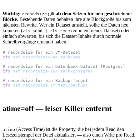
Wichtig:
gilt
ab dem Setzen für neu geschriebene
recordsize
Blöcke
. Bestehende Daten behalten ihre alte Blockgröße bis zum
nächsten Rewrite. Wer ein Dataset umstellt, sollte die Daten neu
kopieren (
in ein neues Dataset) oder
zfs send | zfs receive
einfach abwarten, bis sich die Dataset-Inhalte durch normale
Schreibvorgänge erneuert haben.
# recordsize für ein VM-Dataset
zfs
 set
 recordsize=64K
 tank/vms
# recordsize für ein Datenbank-Dataset (Postgres)
zfs
 set
 recordsize=16K
 tank/postgres
# recordsize für ein Backup-Target
zfs
 set
 recordsize=1M
 tank/backups
atime=off — leiser Killer entfernt
(Access Time) ist die Property, die bei jedem Read den
atime
Lesezeitstempel der Datei aktualisiert — also einen Write pro Read.