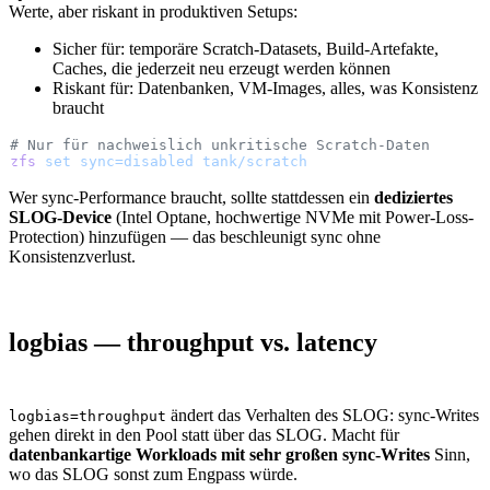
Werte, aber riskant in produktiven Setups:
Sicher für: temporäre Scratch-Datasets, Build-Artefakte,
Caches, die jederzeit neu erzeugt werden können
Riskant für: Datenbanken, VM-Images, alles, was Konsistenz
braucht
# Nur für nachweislich unkritische Scratch-Daten
zfs
 set
 sync=disabled
 tank/scratch
Wer sync-Performance braucht, sollte stattdessen ein
dediziertes
SLOG-Device
(Intel Optane, hochwertige NVMe mit Power-Loss-
Protection) hinzufügen — das beschleunigt sync ohne
Konsistenzverlust.
logbias — throughput vs. latency
ändert das Verhalten des SLOG: sync-Writes
logbias=throughput
gehen direkt in den Pool statt über das SLOG. Macht für
datenbankartige Workloads mit sehr großen sync-Writes
Sinn,
wo das SLOG sonst zum Engpass würde.