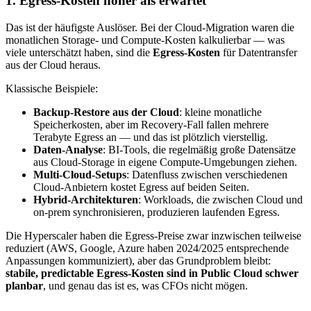
1. Egress-Kosten höher als erwartet
Das ist der häufigste Auslöser. Bei der Cloud-Migration waren die
monatlichen Storage- und Compute-Kosten kalkulierbar — was
viele unterschätzt haben, sind die
Egress-Kosten
für Datentransfer
aus der Cloud heraus.
Klassische Beispiele:
Backup-Restore aus der Cloud
: kleine monatliche
Speicherkosten, aber im Recovery-Fall fallen mehrere
Terabyte Egress an — und das ist plötzlich vierstellig.
Daten-Analyse
: BI-Tools, die regelmäßig große Datensätze
aus Cloud-Storage in eigene Compute-Umgebungen ziehen.
Multi-Cloud-Setups
: Datenfluss zwischen verschiedenen
Cloud-Anbietern kostet Egress auf beiden Seiten.
Hybrid-Architekturen
: Workloads, die zwischen Cloud und
on-prem synchronisieren, produzieren laufenden Egress.
Die Hyperscaler haben die Egress-Preise zwar inzwischen teilweise
reduziert (AWS, Google, Azure haben 2024/2025 entsprechende
Anpassungen kommuniziert), aber das Grundproblem bleibt:
stabile, predictable Egress-Kosten sind in Public Cloud schwer
planbar
, und genau das ist es, was CFOs nicht mögen.