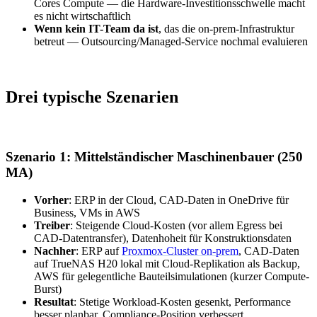
Cores Compute — die Hardware-Investitionsschwelle macht
es nicht wirtschaftlich
Wenn kein IT-Team da ist
, das die on-prem-Infrastruktur
betreut — Outsourcing/Managed-Service nochmal evaluieren
Drei typische Szenarien
Szenario 1: Mittelständischer Maschinenbauer (250
MA)
Vorher
: ERP in der Cloud, CAD-Daten in OneDrive für
Business, VMs in AWS
Treiber
: Steigende Cloud-Kosten (vor allem Egress bei
CAD-Datentransfer), Datenhoheit für Konstruktionsdaten
Nachher
: ERP auf
Proxmox-Cluster on-prem
, CAD-Daten
auf TrueNAS H20 lokal mit Cloud-Replikation als Backup,
AWS für gelegentliche Bauteilsimulationen (kurzer Compute-
Burst)
Resultat
: Stetige Workload-Kosten gesenkt, Performance
besser planbar, Compliance-Position verbessert