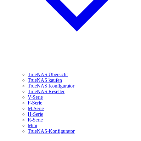
TrueNAS Übersicht
TrueNAS kaufen
TrueNAS Konfigurator
TrueNAS Reseller
V-Serie
F-Serie
M-Serie
H-Serie
R-Serie
Mini
TrueNAS-Konfigurator