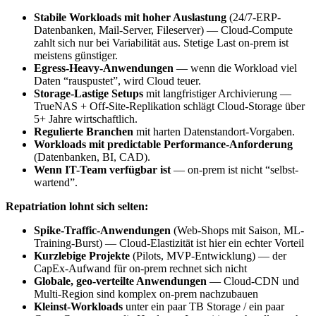
Stabile Workloads mit hoher Auslastung
(24/7-ERP-
Datenbanken, Mail-Server, Fileserver) — Cloud-Compute
zahlt sich nur bei Variabilität aus. Stetige Last on-prem ist
meistens günstiger.
Egress-Heavy-Anwendungen
— wenn die Workload viel
Daten “rauspustet”, wird Cloud teuer.
Storage-Lastige Setups
mit langfristiger Archivierung —
TrueNAS + Off-Site-Replikation schlägt Cloud-Storage über
5+ Jahre wirtschaftlich.
Regulierte Branchen
mit harten Datenstandort-Vorgaben.
Workloads mit predictable Performance-Anforderung
(Datenbanken, BI, CAD).
Wenn IT-Team verfügbar ist
— on-prem ist nicht “selbst-
wartend”.
Repatriation lohnt sich selten:
Spike-Traffic-Anwendungen
(Web-Shops mit Saison, ML-
Training-Burst) — Cloud-Elastizität ist hier ein echter Vorteil
Kurzlebige Projekte
(Pilots, MVP-Entwicklung) — der
CapEx-Aufwand für on-prem rechnet sich nicht
Globale, geo-verteilte Anwendungen
— Cloud-CDN und
Multi-Region sind komplex on-prem nachzubauen
Kleinst-Workloads
unter ein paar TB Storage / ein paar