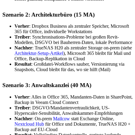
Szenario 2: Architekturbüro (15 MA)
Vorher
: Dropbox Business als zentraler Speicher, Microsoft
365 für Office, individuelle Workstations
Treiber
: Synchronisations-Probleme bei großen Revit-
Modellen, DSGVO bei Bauherren-Daten, lokale Performance
Nachher
: TrueNAS H20 als zentraler Storage on-prem (siehe
Architektur-Setup-Artikel
), Microsoft 365 bleibt für Mail und
Office, Backup-Replikation in Cloud
Resultat
: Großdatei-Workflows sauber, Versionierung via
Snapshots, Cloud bleibt für das, wo sie hilft (Mail)
Szenario 3: Anwaltskanzlei (40 MA)
Vorher
: Alles in Office 365, Mandanten-Daten in SharePoint,
Backup in Veeam Cloud Connect
Treiber
: DSGVO/Mandantenvertraulichkeit, US-
Hyperscaler-Sensibilität, Anwaltskammer-Empfehlungen
Nachher
: On-prem
Mailcow
statt Exchange Online,
Nextcloud Hub
für Office und Dokumente, TrueNAS H20 +
Backup auf EU-Cloud
Resultat
: Vollständige Datenkontrolle, geringe laufende