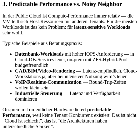
3. Predictable Performance vs. Noisy Neighbor
In der Public Cloud ist Compute-Performance immer relativ — die
VM teilt sich Host-Ressourcen mit anderen Tenants. Für die meisten
Workloads ist das kein Problem; für
latenz-sensitive Workloads
sehr wohl.
Typische Beispiele aus Beratungspraxis:
Datenbank-Workloads
mit hoher IOPS-Anforderung — in
Cloud-DB-Services teuer, on-prem mit ZFS-Hybrid-Pool
budgetfreundlich
CAD/BIM/Video-Rendering
— Latenz-empfindlich, Cloud-
Workstations ja, aber bei intensiver Nutzung wird’s teuer
VoIP/Realtime-Communication
— Round-Trip-Zeiten
wollen klein sein
Industrielle Steuerung
— Latenz und Verfügbarkeit
dominieren
On-prem mit ordentlicher Hardware liefert
predictable
Performance
, weil keine Tenant-Konkurrenz existiert. Das ist nicht
“Cloud ist schlecht”, das ist “die Architekturen haben
unterschiedliche Stärken”.