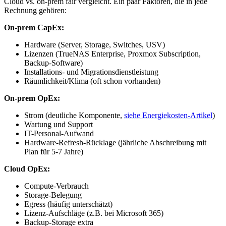
Cloud vs. on-prem fair vergleicht. Ein paar Faktoren, die in jede
Rechnung gehören:
On-prem CapEx:
Hardware (Server, Storage, Switches, USV)
Lizenzen (TrueNAS Enterprise, Proxmox Subscription,
Backup-Software)
Installations- und Migrationsdienstleistung
Räumlichkeit/Klima (oft schon vorhanden)
On-prem OpEx:
Strom (deutliche Komponente,
siehe Energiekosten-Artikel
)
Wartung und Support
IT-Personal-Aufwand
Hardware-Refresh-Rücklage (jährliche Abschreibung mit
Plan für 5-7 Jahre)
Cloud OpEx:
Compute-Verbrauch
Storage-Belegung
Egress (häufig unterschätzt)
Lizenz-Aufschläge (z.B. bei Microsoft 365)
Backup-Storage extra