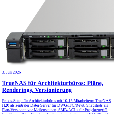
3. Juli 2026
TrueNAS für Architekturbüros: Pläne,
Renderings, Versionierung
Praxis-Setup für Architekturbüros mit 10-15 Mitarbeitern: TrueNAS
H20 als zentraler Datei-Server für DWG/IFC/Revit, Snapshots als
Plan-Versionen vor Meilensteinen, SMB-ACLs für Projektzugriff,