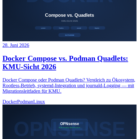
28. Juni 2026
Docker Compose vs. Podman Quadlets:
KMU-Sicht 2026
Docker Compose oder Podman Quadlets? Vergleich zu Ökosystem,
Rootless-Betrieb, systemd-Integration und journald-Logging — mit
Migrationsleitfaden für KMU.
Docker
Podman
Linux