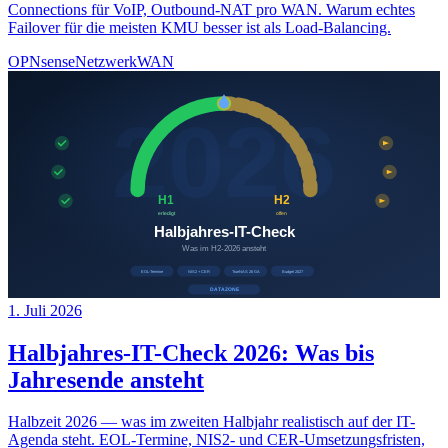
Connections für VoIP, Outbound-NAT pro WAN. Warum echtes
Failover für die meisten KMU besser ist als Load-Balancing.
OPNsense
Netzwerk
WAN
1. Juli 2026
Halbjahres-IT-Check 2026: Was bis
Jahresende ansteht
Halbzeit 2026 — was im zweiten Halbjahr realistisch auf der IT-
Agenda steht. EOL-Termine, NIS2- und CER-Umsetzungsfristen,