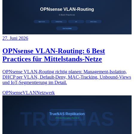
27. Juni 2026
OPNsense VLAN-Routing: 6 Best
Practices für Mittelstands-Netze
OPNsense VLAN-Routing richtig planen: Management-Isolation,
DHCP per VLAN, Default-Deny, MAC-Tracking, Unbound-Views
und IoT-Segmentierung im Detail.
OPNsense
VLAN
Netzwerk