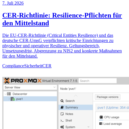
7. Juli 2026
CER-Richtlinie: Resilience-Pflichten für
den Mittelstand
Die EU-CER-Richtlinie (Critical Entities Resilience) und das
deutsche CER-UmsG verpflichten kritische Einrichtungen zu
physischer und operativer Resilienz. Geltungsbereich,
Umsetzungsfrist, Abgrenzung zu NIS2 und konkrete Maßnahmen
für den Mittelstand.
Compliance
Sicherheit
CER