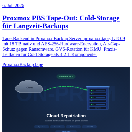
6. Juli 2026
Proxmox PBS Tape-Out: Cold-Storage
für Langzeit-Backups
Tape-Backend in Proxmox Backup Server: proxmox-tape, LTO-9
mit 18 TB nativ und AES-256-Hardware-Encryption, Air-Gap-
Schutz gegen Ransomware, GVS-Rotation für KMU. Praxis-
Leitfaden für Cold-Storage als 3-2-1-Komponente.
Proxmox
Backup
Tape