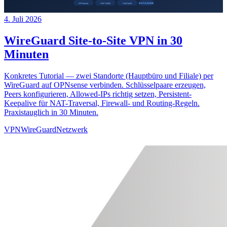
4. Juli 2026
WireGuard Site-to-Site VPN in 30
Minuten
Konkretes Tutorial — zwei Standorte (Hauptbüro und Filiale) per
WireGuard auf OPNsense verbinden. Schlüsselpaare erzeugen,
Peers konfigurieren, Allowed-IPs richtig setzen, Persistent-
Keepalive für NAT-Traversal, Firewall- und Routing-Regeln.
Praxistauglich in 30 Minuten.
VPN
WireGuard
Netzwerk