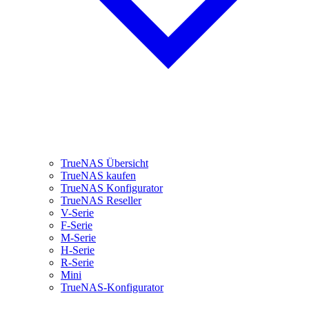
TrueNAS Übersicht
TrueNAS kaufen
TrueNAS Konfigurator
TrueNAS Reseller
V-Serie
F-Serie
M-Serie
H-Serie
R-Serie
Mini
TrueNAS-Konfigurator