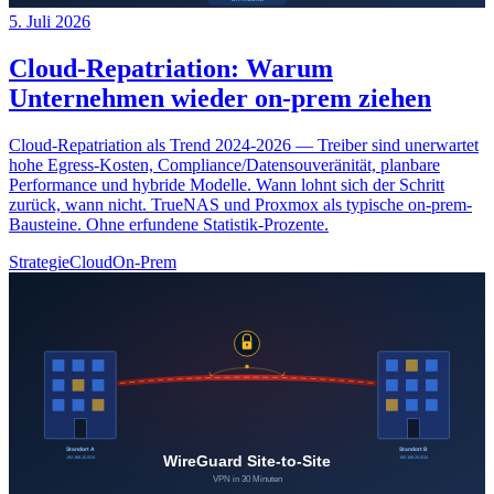
5. Juli 2026
Cloud-Repatriation: Warum
Unternehmen wieder on-prem ziehen
Cloud-Repatriation als Trend 2024-2026 — Treiber sind unerwartet
hohe Egress-Kosten, Compliance/Datensouveränität, planbare
Performance und hybride Modelle. Wann lohnt sich der Schritt
zurück, wann nicht. TrueNAS und Proxmox als typische on-prem-
Bausteine. Ohne erfundene Statistik-Prozente.
Strategie
Cloud
On-Prem