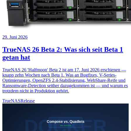
29. Juni 2026
TrueNAS 26 Beta 2: Was sich seit Beta 1
getan hat
TrueNAS 26 'Halfmoon' Beta 2 ist am 17. Juni 2026 erschienen —
knapp zehn Wochen nach Beta 1. Was an Bugfixes, V-Series-
Optimierungen, OpenZFS 2.4-Stabilisierung, WebShare-Reife und
Ransomware-Detection seither dazugekommen ist — und warum es
trotzdem nicht in Produktion gehört.
TrueNAS
Release