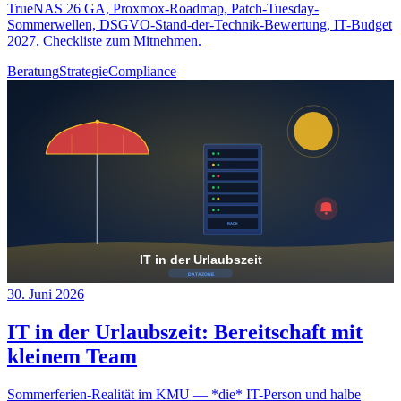
TrueNAS 26 GA, Proxmox-Roadmap, Patch-Tuesday-
Sommerwellen, DSGVO-Stand-der-Technik-Bewertung, IT-Budget
2027. Checkliste zum Mitnehmen.
Beratung
Strategie
Compliance
30. Juni 2026
IT in der Urlaubszeit: Bereitschaft mit
kleinem Team
Sommerferien-Realität im KMU — *die* IT-Person und halbe