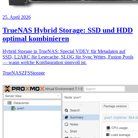
25. April 2026
TrueNAS Hybrid Storage: SSD und HDD
optimal kombinieren
Hybrid Storage in TrueNAS: Special VDEV für Metadaten auf
SSD, L2ARC für Lesecache, SLOG für Sync Writes, Fusion Pools
— wann welche Konfiguration sinnvoll ist.
TrueNAS
ZFS
Storage