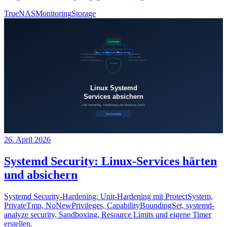
TrueNAS
Monitoring
Storage
26. April 2026
Systemd Security: Linux-Services härten
und absichern
Systemd Security-Hardening: Unit-Hardening mit ProtectSystem,
PrivateTmp, NoNewPrivileges, CapabilityBoundingSet, systemd-
analyze security, Sandboxing, Resource Limits und eigene Timer
erstellen.