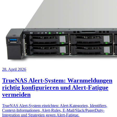
28. April 2026
TrueNAS Alert-System: Warnmeldungen
richtig konfigurieren und Alert-Fatigue
vermeiden
TrueNAS Alert-System einrichten: Alert-Kategorien, Identifiers,
Context-Informationen, Alert-Rules, E-Mail/Slack/PagerDuty-
Integration und Strategien gegen Alert-Fatigue.