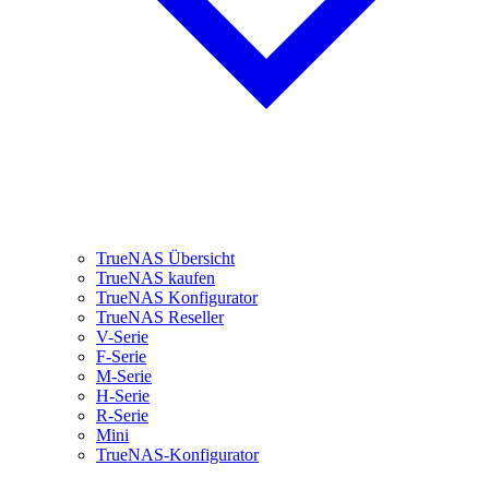
TrueNAS Übersicht
TrueNAS kaufen
TrueNAS Konfigurator
TrueNAS Reseller
V-Serie
F-Serie
M-Serie
H-Serie
R-Serie
Mini
TrueNAS-Konfigurator