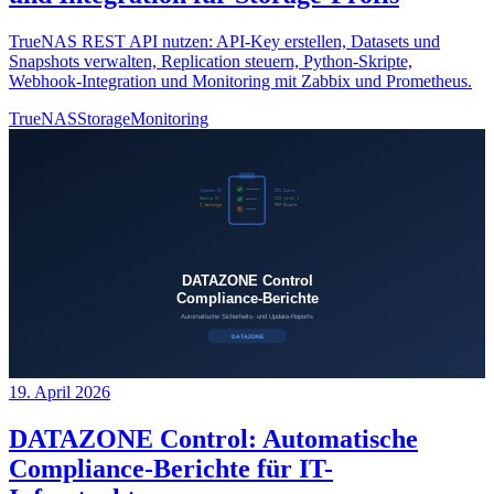
TrueNAS REST API nutzen: API-Key erstellen, Datasets und
Snapshots verwalten, Replication steuern, Python-Skripte,
Webhook-Integration und Monitoring mit Zabbix und Prometheus.
TrueNAS
Storage
Monitoring
19. April 2026
DATAZONE Control: Automatische
Compliance-Berichte für IT-