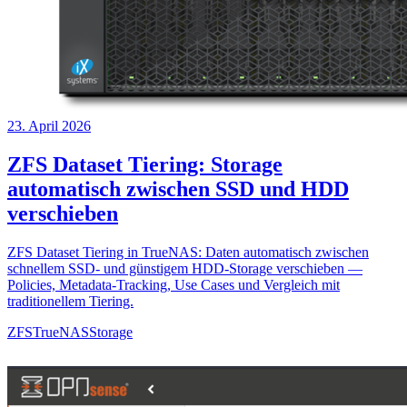
23. April 2026
ZFS Dataset Tiering: Storage
automatisch zwischen SSD und HDD
verschieben
ZFS Dataset Tiering in TrueNAS: Daten automatisch zwischen
schnellem SSD- und günstigem HDD-Storage verschieben —
Policies, Metadata-Tracking, Use Cases und Vergleich mit
traditionellem Tiering.
ZFS
TrueNAS
Storage