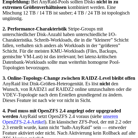
Empfehlung:
Bei AnyRaid-Pools sollten Disks
nicht in zu
extremen Größenverhältnissen
kombiniert werden. Eine
Mischung 12 TB / 14 TB ist sauber; 4 TB / 24 TB ist topologisch
ungünstig.
2. Performance-Charakteristik
Stripe-Groups mit
unterschiedlicher Disk-Anzahl haben unterschiedliche I/O-
Charakteristika. Schreib-Workloads, die in die “kleinere” Schicht
fallen, verhalten sich anders als Workloads in der “größeren”
Schicht. Für die meisten KMU-Workloads (Files, Backups,
gemischte VM-Last) ist das irrelevant; bei latenz-kritischen
Datenbank-Workloads sollte man weiterhin homogene Pool-
Topologien bevorzugen.
3. Online-Topology-Change zwischen RAIDZ-Level bleibt offen
AnyRaid löst Disk-Größen-Heterogenität. Es löst
nicht
den
Wunsch, von RAIDZ1 auf RAIDZ2 online umzuschalten oder die
VDEV-Topologie nach dem Erstellen grundlegend zu ändern.
Dieses Feature ist nach wie vor nicht in Sicht.
4. Pool muss mit OpenZFS 2.4 angelegt oder upgegraded
werden
AnyRaid setzt OpenZFS 2.4 voraus (siehe
unseren
OpenZFS-2.4-Artikel
). Ein klassischer ZFS-Pool, der mit 2.2 oder
2.3 erstellt wurde, kann nicht “halb-AnyRaid” sein — entweder
Feature aktiviert oder nicht. Nach Aktivierung kein Rollback auf alte