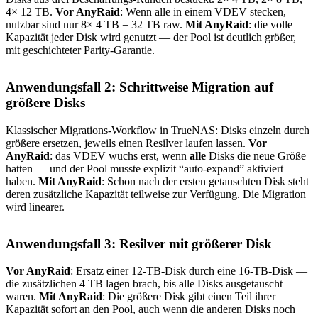
4× 12 TB.
Vor AnyRaid
: Wenn alle in einem VDEV stecken,
nutzbar sind nur 8× 4 TB = 32 TB raw.
Mit AnyRaid
: die volle
Kapazität jeder Disk wird genutzt — der Pool ist deutlich größer,
mit geschichteter Parity-Garantie.
Anwendungsfall 2: Schrittweise Migration auf
größere Disks
Klassischer Migrations-Workflow in TrueNAS: Disks einzeln durch
größere ersetzen, jeweils einen Resilver laufen lassen.
Vor
AnyRaid
: das VDEV wuchs erst, wenn
alle
Disks die neue Größe
hatten — und der Pool musste explizit “auto-expand” aktiviert
haben.
Mit AnyRaid
: Schon nach der ersten getauschten Disk steht
deren zusätzliche Kapazität teilweise zur Verfügung. Die Migration
wird linearer.
Anwendungsfall 3: Resilver mit größerer Disk
Vor AnyRaid
: Ersatz einer 12-TB-Disk durch eine 16-TB-Disk —
die zusätzlichen 4 TB lagen brach, bis alle Disks ausgetauscht
waren.
Mit AnyRaid
: Die größere Disk gibt einen Teil ihrer
Kapazität sofort an den Pool, auch wenn die anderen Disks noch