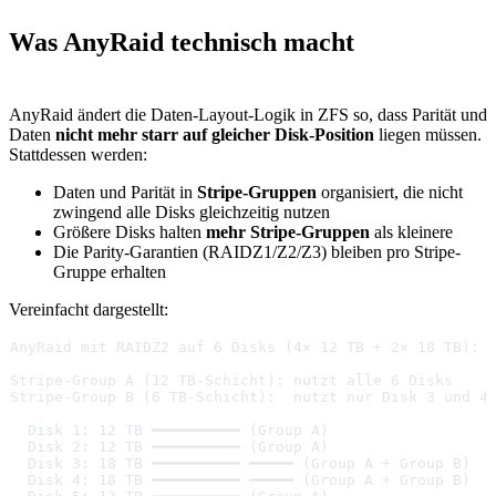
Was AnyRaid technisch macht
AnyRaid ändert die Daten-Layout-Logik in ZFS so, dass Parität und
Daten
nicht mehr starr auf gleicher Disk-Position
liegen müssen.
Stattdessen werden:
Daten und Parität in
Stripe-Gruppen
organisiert, die nicht
zwingend alle Disks gleichzeitig nutzen
Größere Disks halten
mehr Stripe-Gruppen
als kleinere
Die Parity-Garantien (RAIDZ1/Z2/Z3) bleiben pro Stripe-
Gruppe erhalten
Vereinfacht dargestellt:
AnyRaid mit RAIDZ2 auf 6 Disks (4× 12 TB + 2× 18 TB):
Stripe-Group A (12 TB-Schicht): nutzt alle 6 Disks
Stripe-Group B (6 TB-Schicht):  nutzt nur Disk 3 und 4
  Disk 1: 12 TB ━━━━━━━━━━ (Group A)
  Disk 2: 12 TB ━━━━━━━━━━ (Group A)
  Disk 3: 18 TB ━━━━━━━━━━ ━━━━━ (Group A + Group B)
  Disk 4: 18 TB ━━━━━━━━━━ ━━━━━ (Group A + Group B)