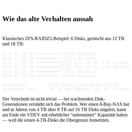
Wie das alte Verhalten aussah
Klassisches ZFS-RAIDZ2-Beispiel: 6 Disks, gemischt aus 12 TB
und 18 TB:
Disk 1: 12 TB ━━━━━━━━━━ (volle Nutzung)
Disk 2: 12 TB ━━━━━━━━━━ (volle Nutzung)
Disk 3: 18 TB ━━━━━━━━━━░░░░░ (nur 12 TB, 6 TB Verschn
Disk 4: 18 TB ━━━━━━━━━━░░░░░ (nur 12 TB, 6 TB Verschn
Disk 5: 12 TB ━━━━━━━━━━ (volle Nutzung)
Disk 6: 12 TB ━━━━━━━━━━ (volle Nutzung)
Verschnitt:        12 TB total (zwei Disks à 6 TB)
Nutzbarer Pool:    ~48 TB raw (RAIDZ2: ca. 48 TB nutzb
Der Verschnitt ist nicht trivial — bei wachsenden Disk-
Generationen verstärkt sich das Problem. Wer einen 8-Bay-NAS hat
und in Jahren von 4 TB über 8 TB auf 16 TB Disks migriert, kann
am Ende ein VDEV mit erheblicher “unbenutzter” Kapazität haben
— weil die ersten 4-TB-Disks die Obergrenze festsetzten.