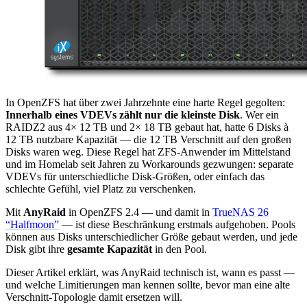
In OpenZFS hat über zwei Jahrzehnte eine harte Regel gegolten:
Innerhalb eines VDEVs zählt nur die kleinste Disk
. Wer ein
RAIDZ2 aus 4× 12 TB und 2× 18 TB gebaut hat, hatte 6 Disks à
12 TB nutzbare Kapazität — die 12 TB Verschnitt auf den großen
Disks waren weg. Diese Regel hat ZFS-Anwender im Mittelstand
und im Homelab seit Jahren zu Workarounds gezwungen: separate
VDEVs für unterschiedliche Disk-Größen, oder einfach das
schlechte Gefühl, viel Platz zu verschenken.
Mit
AnyRaid
in OpenZFS 2.4 — und damit in
TrueNAS 26
“Halfmoon”
— ist diese Beschränkung erstmals aufgehoben. Pools
können aus Disks unterschiedlicher Größe gebaut werden, und jede
Disk gibt ihre
gesamte Kapazität
in den Pool.
Dieser Artikel erklärt, was AnyRaid technisch ist, wann es passt —
und welche Limitierungen man kennen sollte, bevor man eine alte
Verschnitt-Topologie damit ersetzen will.