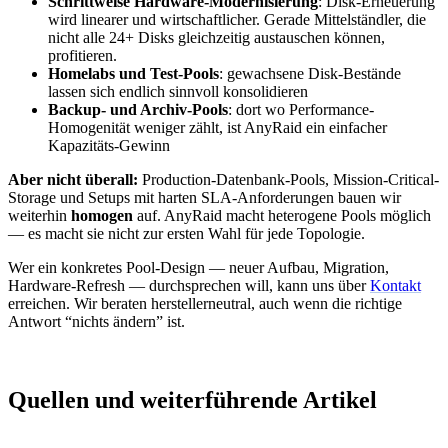
Schrittweise Hardware-Modernisierung
: Disk-Erneuerung
wird linearer und wirtschaftlicher. Gerade Mittelständler, die
nicht alle 24+ Disks gleichzeitig austauschen können,
profitieren.
Homelabs und Test-Pools
: gewachsene Disk-Bestände
lassen sich endlich sinnvoll konsolidieren
Backup- und Archiv-Pools
: dort wo Performance-
Homogenität weniger zählt, ist AnyRaid ein einfacher
Kapazitäts-Gewinn
Aber nicht überall:
Production-Datenbank-Pools, Mission-Critical-
Storage und Setups mit harten SLA-Anforderungen bauen wir
weiterhin
homogen
auf. AnyRaid macht heterogene Pools möglich
— es macht sie nicht zur ersten Wahl für jede Topologie.
Wer ein konkretes Pool-Design — neuer Aufbau, Migration,
Hardware-Refresh — durchsprechen will, kann uns über
Kontakt
erreichen. Wir beraten herstellerneutral, auch wenn die richtige
Antwort “nichts ändern” ist.
Quellen und weiterführende Artikel