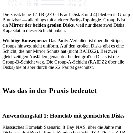
  Disk 5: 12 TB ━━━━━━━━━━ (Group A)
  Disk 6: 12 TB ━━━━━━━━━━ (Group A)
Die zusätzliche 12 TB (2× 6 TB auf Disk 3 und 4) bleiben in Group
B nutzbar — allerdings mit anderer Parity-Topologie. Group B ist
ein
Mirror der beiden großen Disks
, weil nur diese zwei Disks
Kapazität in dieser Schicht haben.
Wichtige Konsequenz:
Das Parity-Verhalten ist über die Stripe-
Groups hinweg nicht uniform. Auf den großen Disks gibt es eine
Schicht, die nur Mirror-Schutz hat (nicht RAIDZ2). Bei zwei
gleichzeitigen Ausfällen genau der beiden großen Disks ist die
Group-B-Schicht weg. Die Group-A-Schicht (RAIDZ2 über alle
Disks) bleibt aber durch die Z2-Parität geschützt.
Was das in der Praxis bedeutet
Anwendungsfall 1: Homelab mit gemischten Disks
Klassisches Homelab-Szenario: 8-Bay-NAS, über die Jahre mit
Disks aus drei Beschaffungs-Runden bestückt. 2× 4 TB, 2× 8 TB,