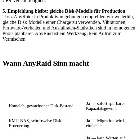
ZFS-Version möglich.
5. Empfehlung bleibt: gleiche Disk-Modelle für Production
Trotz AnyRaid: in Produktivumgebungen empfehlen wir weiterhin,
gleiche Disk-Modelle einer Charge zu verwenden. Vibrationen,
Firmware-Verhalten und Ausfallraten-Statistiken sind in homogenen
Pools planbarer. AnyRaid ist ein Werkzeug, kein Aufruf zum
Vermischen.
Wann AnyRaid Sinn macht
Szenario
AnyRaid passt
Ja
— sofort spürbarer
Homelab, gewachsener Disk-Bestand
Kapazitätsgewinn
KMU-NAS, schrittweise Disk-
Ja
— Migration wird
Erneuerung
einfacher
Ja
— kein Warten auf