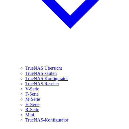
TrueNAS Übersicht
TrueNAS kaufen
TrueNAS Konfigurator
TrueNAS Reseller
V-Serie
F-Serie
M-Serie
H-Serie
R-Serie
Mini
TrueNAS-Konfigurator