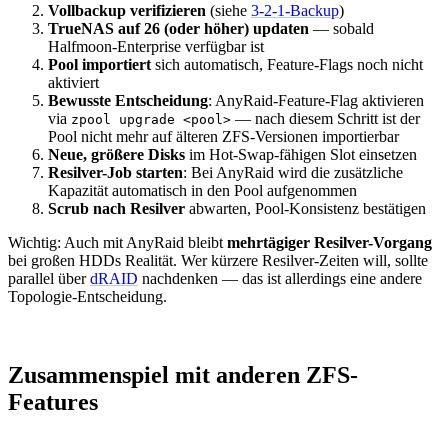
Vollbackup verifizieren
(siehe
3-2-1-Backup
)
TrueNAS auf 26 (oder höher) updaten
— sobald
Halfmoon-Enterprise verfügbar ist
Pool importiert
sich automatisch, Feature-Flags noch nicht
aktiviert
Bewusste Entscheidung
: AnyRaid-Feature-Flag aktivieren
via
— nach diesem Schritt ist der
zpool upgrade <pool>
Pool nicht mehr auf älteren ZFS-Versionen importierbar
Neue, größere Disks
im Hot-Swap-fähigen Slot einsetzen
Resilver-Job starten
: Bei AnyRaid wird die zusätzliche
Kapazität automatisch in den Pool aufgenommen
Scrub nach Resilver
abwarten, Pool-Konsistenz bestätigen
Wichtig: Auch mit AnyRaid bleibt
mehrtägiger Resilver-Vorgang
bei großen HDDs Realität. Wer kürzere Resilver-Zeiten will, sollte
parallel über
dRAID
nachdenken — das ist allerdings eine andere
Topologie-Entscheidung.
Zusammenspiel mit anderen ZFS-
Features